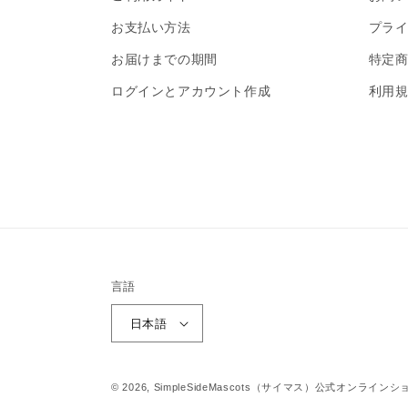
お支払い方法
プライ
お届けまでの期間
特定
ログインとアカウント作成
利用
言語
日本語
© 2026,
SimpleSideMascots（サイマス）公式オンラインシ