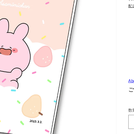
配
Ab
ご
数