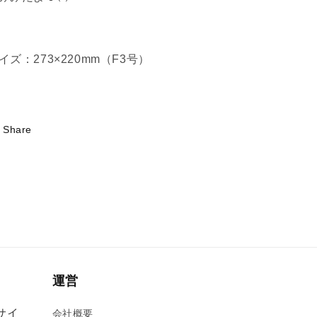
減
増
ら
や
す
す
イズ：
273×220mm（F3号）
Share
運営
式サイ
会社概要