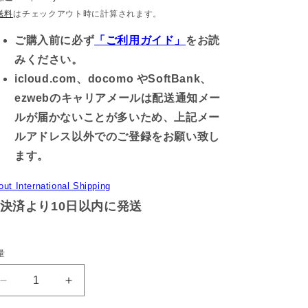
価
送料
はチェックアウト時に計算されます。
格
ご購入前に必ず
「ご利用ガイド」
をお読
みください。
icloud.com、docomo やSoftBank、
ezwebのキャリアメールは配送通知メー
ルが届かないことが多いため、上記メー
ルアドレス以外でのご登録をお願い致し
ます。
out International Shipping
決済より10日以内に発送
量
【あ
【あ
さ
さ