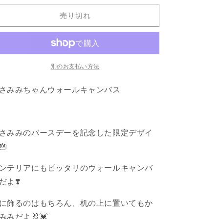
み
み
売り切れ
み
み
ち
ち
ゃ
ゃ
ん】
ん】
ウ
ウ
別のお支払い方法
ォ
ォ
さみみちゃんウォールキャンバス
ー
ー
ル
ル
キ
キ
ャ
ャ
さみみのバースデーを記念した限定デザイ
ン
ン
🎂
バ
バ
ス
ス
ンテリアにもピッタリのウォールキャンバ
の
の
だよ❣️
数
数
量
量
に飾るのはもちろん、机の上に置いてもか
を
を
みみだよ🐰💓