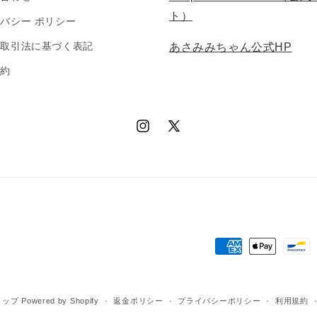
ト）
バシー ポリシー
商取引法に基づく表記
あさみみちゃん公式HP
規約
Instagram
X
(Twitter)
決
済
方
ョップ
Powered by Shopify
返金ポリシー
プライバシーポリシー
利用規約
法