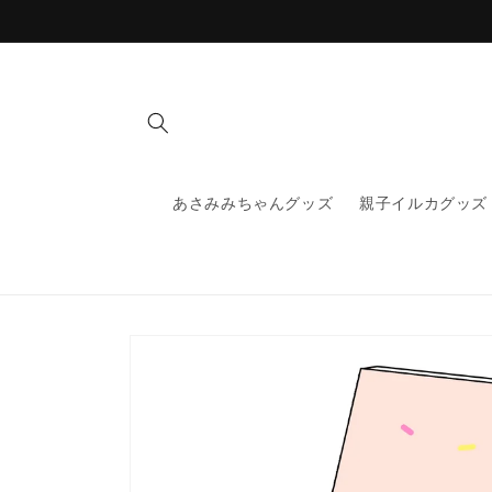
コンテ
ンツに
進む
あさみみちゃんグッズ
親子イルカグッズ
商品情
報にス
キップ