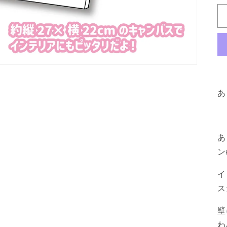
あ
あ
ン
イ
ス
壁
わ