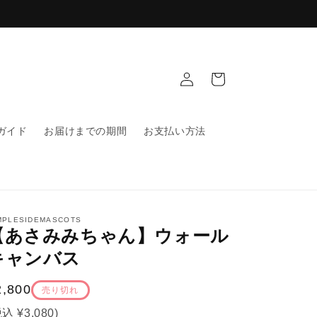
ロ
カ
グ
ー
イ
ト
ン
ガイド
お届けまでの期間
お支払い方法
MPLESIDEMASCOTS
【あさみみちゃん】ウォール
キャンバス
通
2,800
売り切れ
常
税込
¥3,080
)