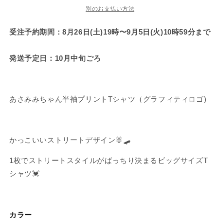
で
で
半
半
別のお支払い方法
き
き
ま
ま
袖
袖
せ
せ
受注予約期間：8月26日(土)19時〜9月5日(火)10時59分まで
ん
ん
ビ
ビ
ッ
ッ
グ
グ
発送予定日：10月中旬ごろ
T
T
シ
シ
ャ
ャ
あさみみちゃん半袖プリントTシャツ（グラフィティロゴ)
ツ
ツ
（グ
（グ
ラ
ラ
フ
フ
かっこいいストリートデザイン🐰🛹
ィ
ィ
テ
テ
1枚でストリートスタイルがばっちり決まるビッグサイズT
ィ
ィ
シャツ💓
ロ
ロ
ゴ)
ゴ)
【10
【10
カラー