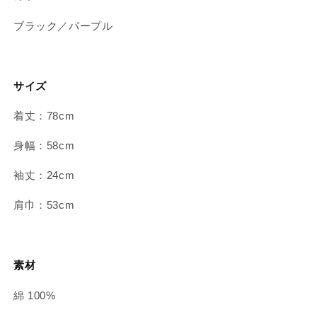
月
月
中
中
ブラック／パープル
旬
旬
発
発
送】
送】
の
の
サイズ
数
数
着丈：78cm
量
量
を
を
身幅：58cm
減
増
ら
や
袖丈：24cm
す
す
肩巾：53cm
素材
綿 100%