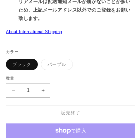
リアメールは配送通知メールが届かないことが多い
ため、上記メールアドレス以外でのご登録をお願い
致します。
About International Shipping
カラー
バ
バ
ブラック
パープル
リ
リ
エ
エ
ー
ー
数量
シ
シ
ョ
ョ
ン
ン
【あ
【あ
は
は
売
売
さ
さ
り
り
切
切
み
み
れ
れ
販売終了
み
み
て
て
い
い
ち
ち
る
る
か
か
ゃ
ゃ
販
販
ん】
ん】
売
売