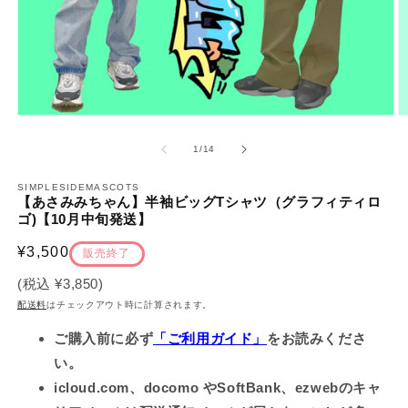
モ
ー
の
1
/
14
ダ
ル
で
SIMPLESIDEMASCOTS
【あさみみちゃん】半袖ビッグTシャツ（グラフィティロ
メ
ゴ)【10月中旬発送】
デ
ィ
通
¥3,500
ア
販売終了
(1)
(2
常
を
(税込
¥3,850
)
価
開
配送料
はチェックアウト時に計算されます。
く
格
ご購入前に必ず
「ご利用ガイド」
をお読みくださ
い。
icloud.com、docomo やSoftBank、ezwebのキャ