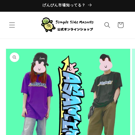
コンテ
げんぴん市場知ってる？
ンツに
進む
カ
ー
ト
商品情
報にス
キップ