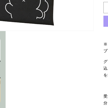
※
プ
グ
込
を
受
分