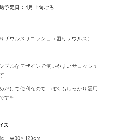
旬
旬
送予定日：4月上旬ごろ
発
発
送】
送】
の
の
数
数
量
量
りザウルスサコッシュ（困りザウルス）
を
を
減
増
ら
や
ンプルなデザインで使いやすいサコッシュ
す
す
す！
めがけで便利なので、ぼくもしっかり愛用
です✨
イズ
体：W30×H23
cm