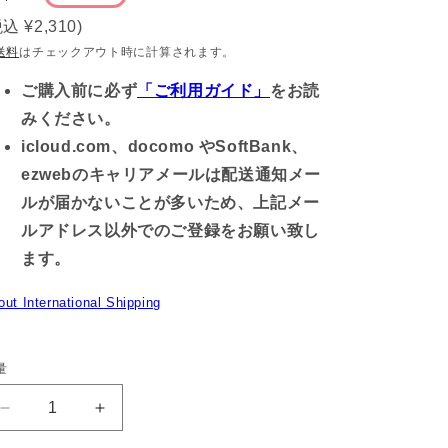
常
税込
¥2,310
)
価
送料
はチェックアウト時に計算されます。
格
ご購入前に必ず
「ご利用ガイド」
をお読
みください。
icloud.com、docomo やSoftBank、
ezwebのキャリアメールは配送通知メー
ルが届かないことが多いため、上記メー
ルアドレス以外でのご登録をお願い致し
ます。
out International Shipping
量
【困
【困
り
り