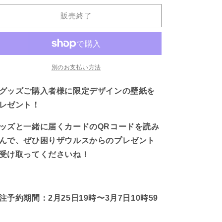
ザ
ザ
販売終了
ウ
ウ
ル
ル
ス】
ス】
サ
サ
コ
コ
別のお支払い方法
ッ
ッ
グッズご購入者様に限定デザインの壁紙を
シ
シ
ュ
ュ
レゼント！
（困
（困
ッズと一緒に届くカードのQRコードを読み
り
り
ザ
ザ
んで、ぜひ困りザウルスからのプレゼント
ウ
ウ
受け取ってくださいね！
ル
ル
ス）
ス）
【4
【4
注予約期間：2月25日19時〜3月7日10時59
月
月
上
上