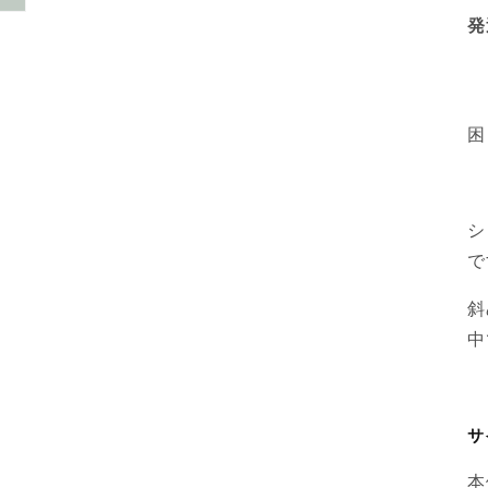
発
困
シ
で
斜
中
サ
本