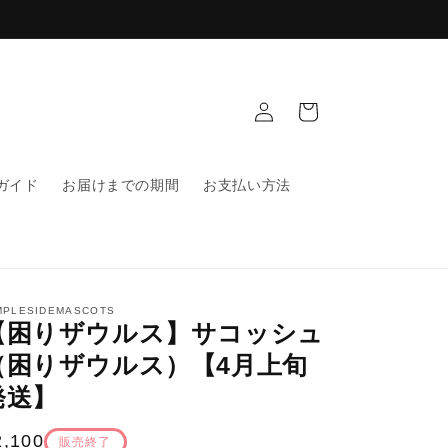
ロ
カ
グ
ー
イ
ト
ン
ガイド
お届けまでの期間
お支払い方法
MPLESIDEMASCOTS
【困りザウルス】サコッシュ
（困りザウルス）【4月上旬
発送】
通
2,100
販売終了