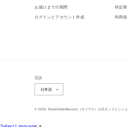
お届けまでの期間
特定
ログインとアカウント作成
利用
言語
日本語
© 2026,
SimpleSideMascots（サイマス）公式オンラインシ
Select Language
▼