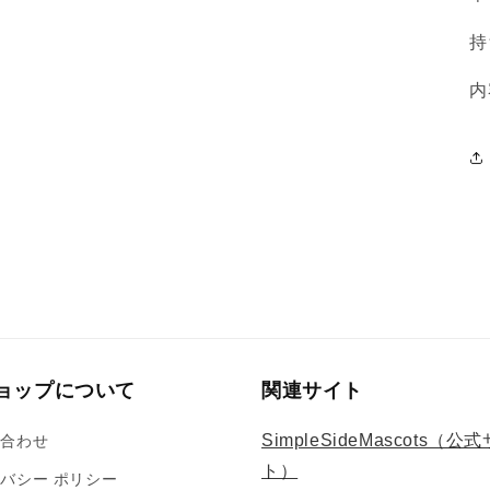
持
内
ョップについて
関連サイト
SimpleSideMascots（公
い合わせ
ト）
バシー ポリシー