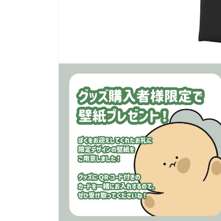
モ
ー
ダ
ル
で
メ
デ
ィ
ア
(1)
を
開
く