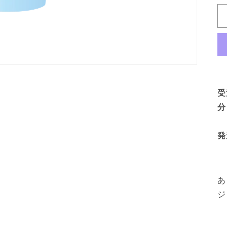
受
分
発
あ
ジ