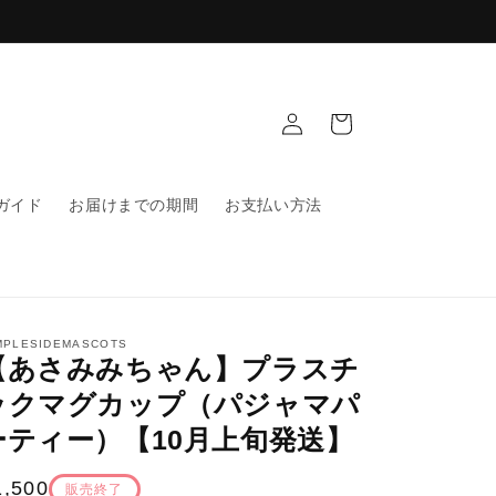
ロ
カ
グ
ー
イ
ト
ン
ガイド
お届けまでの期間
お支払い方法
MPLESIDEMASCOTS
【あさみみちゃん】プラスチ
ックマグカップ（パジャマパ
ーティー）【10月上旬発送】
通
1,500
販売終了