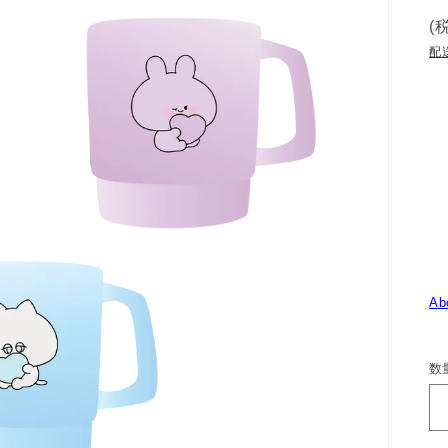
(
配
Ab
数