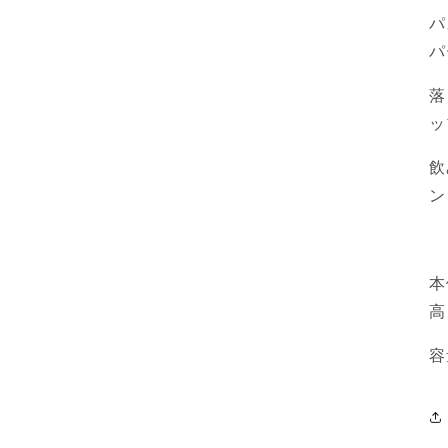
パ
パ
落
ッ
飲
ン
本
高
容