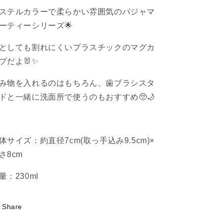
ャ
ャ
ステルカラーで柔らかい雰囲気のパジャマ
マ
マ
パ
パ
ーティーシリーズ🌟
ー
ー
としても割れにくいプラスチックのマグカ
テ
テ
ィ
ィ
プだよ🐰✨
ー）
ー）
み物を入れるのはもちろん、歯ブラシスタ
【10
【10
月
月
ドと一緒に洗面所で使うのもおすすめ🥺🌙
上
上
旬
旬
発
発
体サイズ：約
直径7cm(取っ手込み9.5cm)×
送】
送】
さ8cm
の
の
数
数
量：230ml
量
量
を
を
減
増
Share
ら
や