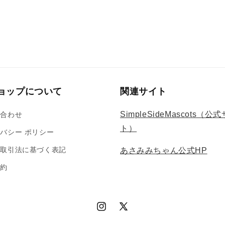
ョップについて
関連サイト
SimpleSideMascots（公
い合わせ
ト）
バシー ポリシー
商取引法に基づく表記
あさみみちゃん公式HP
規約
Instagram
X
(Twitter)