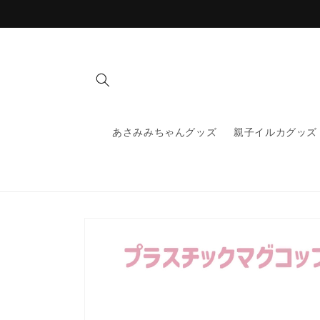
コンテ
ンツに
進む
あさみみちゃんグッズ
親子イルカグッズ
商品情
報にス
キップ