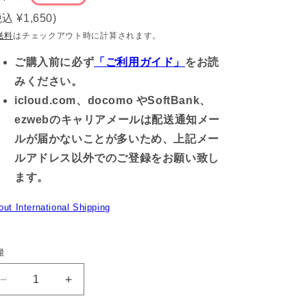
常
税込
¥1,650
)
価
送料
はチェックアウト時に計算されます。
格
ご購入前に必ず
「ご利用ガイド」
をお読
みください。
icloud.com、docomo やSoftBank、
ezwebのキャリアメールは配送通知メー
ルが届かないことが多いため、上記メー
ルアドレス以外でのご登録をお願い致し
ます。
out International Shipping
量
【あ
【あ
さ
さ