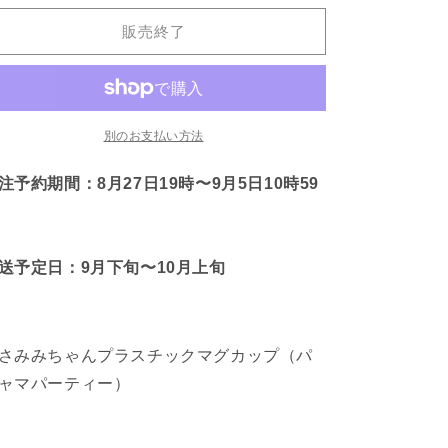
み
み
販売終了
み
み
ち
ち
ゃ
ゃ
ん】
ん】
プ
プ
別のお支払い方法
ラ
ラ
注予約期間：8月27日19時〜
9月5日10時59
ス
ス
チ
チ
ッ
ッ
ク
ク
送予定日：9月下旬〜10月上旬
マ
マ
グ
グ
カ
カ
ッ
ッ
さみみちゃんプラスチックマグカップ（パ
プ
プ
ャマパーティー）
（パ
（パ
ジ
ジ