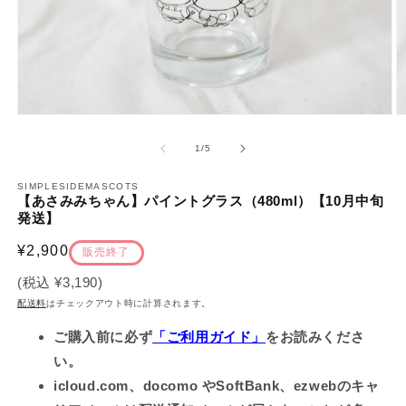
モ
ー
の
1
/
5
ダ
ル
で
SIMPLESIDEMASCOTS
【あさみみちゃん】パイントグラス（480ml）【10月中旬
メ
発送】
デ
ィ
通
¥2,900
ア
販売終了
(1)
(2
常
を
(税込
¥3,190
)
価
開
配送料
はチェックアウト時に計算されます。
く
格
ご購入前に必ず
「ご利用ガイド」
をお読みくださ
い。
icloud.com、docomo やSoftBank、ezwebのキャ