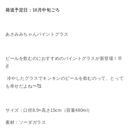
ト
ト
グ
グ
発送予定日：10月中旬ごろ
ラ
ラ
ス
ス
（480ml）
（480ml）
あさみみちゃんパイントグラス
【10
【10
月
月
中
中
旬
旬
ビールを飲むのにおすすめのパイントグラスが新登場！🐰
発
発
✌️
送】
送】
の
の
冷やしたグラスでキンキンのビールを飲むのって、とって
数
数
も幸せだよね〜🥰
量
量
を
を
減
増
サイズ：口径8.9×高さ15cm（容量480ml）
ら
や
す
す
素材：ソーダガラス