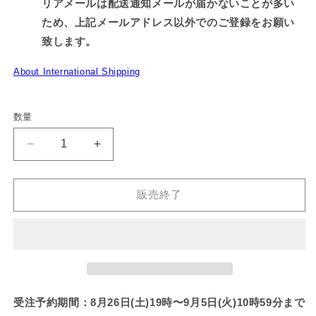
リアメールは配送通知メールが届かないことが多い
ため、上記メールアドレス以外でのご登録をお願い
致します。
About International Shipping
数量
【あ
【あ
さ
さ
み
み
販売終了
み
み
ち
ち
ゃ
ゃ
ん】
ん】
パ
パ
イ
イ
受注予約期間：8月26日(土)19時〜9月5日(火)10時59分まで
ン
ン