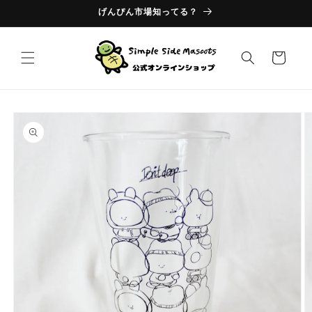
コンテ
げんぴん市場知ってる？
ンツに
進む
カ
ー
ト
商品情
報にス
キップ