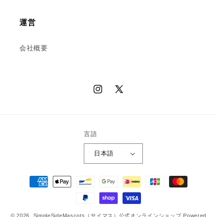
運営
会社概要
Instagram
X
(Twitter)
言語
日本語
決
済
方
法
© 2026,
SimpleSideMascots（サイマス）公式オンラインショップ
Powered