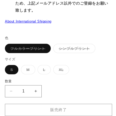
ため、上記メールアドレス以外でのご登録をお願い
致します。
About International Shipping
色
バ
バ
フルカラープリント
シンプルプリント
リ
リ
エ
エ
ー
ー
サイズ
シ
シ
ョ
ョ
バ
バ
バ
バ
S
M
L
XL
ン
ン
リ
リ
リ
リ
は
は
エ
エ
エ
エ
売
売
ー
ー
ー
ー
り
り
数量
シ
シ
シ
シ
切
切
ョ
ョ
ョ
ョ
れ
れ
ン
ン
ン
ン
て
て
【親
【親
は
は
は
は
い
い
売
売
売
売
る
る
子
子
り
り
り
り
か
か
切
切
切
切
イ
イ
販
販
れ
れ
れ
れ
販売終了
売
売
ル
ル
て
て
て
て
で
で