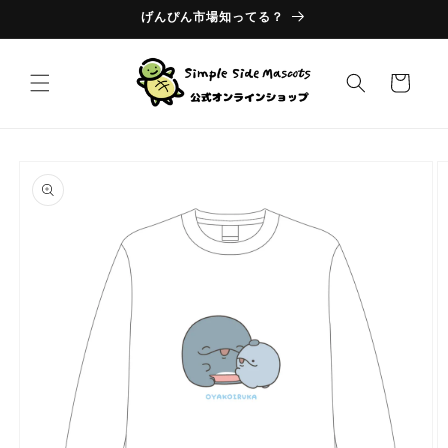
コンテ
げんぴん市場知ってる？
ンツに
進む
カ
ー
ト
商品情
報にス
キップ