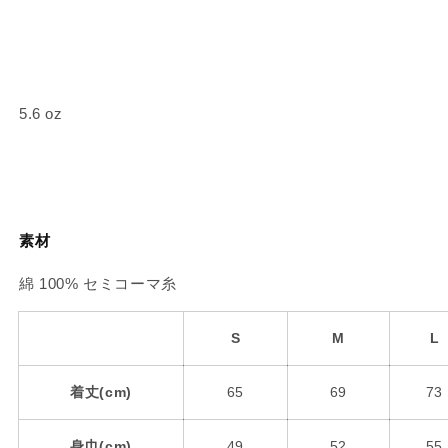
5.6 o
z
素材
綿 100%
セミコーマ糸
S
M
L
着丈(cm)
65
69
73
身巾(cm)
49
52
55