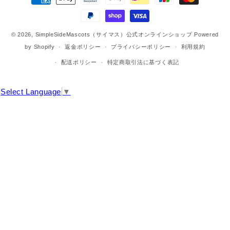
済
方
法
© 2026,
SimpleSideMascots（サイマス）公式オンラインショップ
Powered
by Shopify
返金ポリシー
プライバシーポリシー
利用規約
配送ポリシー
特定商取引法に基づく表記
Select Language
▼