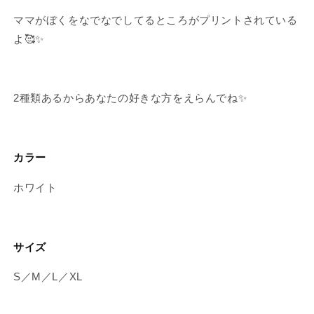
数
数
ママがぼくをなでなでしてるところがプリントされている
量
量
よ🥰✨
を
を
減
増
ら
や
す
す
2種類あるからあなたの好きな方をえらんでね✨
カラー
ホワイト
サイズ
S／M／L／XL