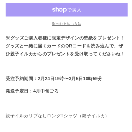
い
い
い
い
き
き
カ】
カ】
る
る
る
る
ま
ま
か
か
か
か
せ
せ
リ
リ
販
販
販
販
ん
ん
ブ
ブ
売
売
売
売
で
で
で
で
な
な
別のお支払い方法
き
き
き
き
ま
ま
ま
ま
し
し
せ
せ
せ
せ
※グッズご購入者様に限定デザインの壁紙をプレゼント！
ん
ん
ん
ん
ロ
ロ
ン
ン
グッズと一緒に届くカードのQRコードを読み込んで、ぜ
グ
グ
ひ親子イルカからのプレゼントを受け取ってくださいね！
T
T
シ
シ
ャ
ャ
受注予約期間：2月24日19時〜3月5日10時59分
ツ
ツ
【4
【4
発送予定日：4月中旬ごろ
月
月
中
中
旬
旬
発
発
親子イルカリブなしロングTシャツ（
親子イルカ
）
送】
送】
の
の