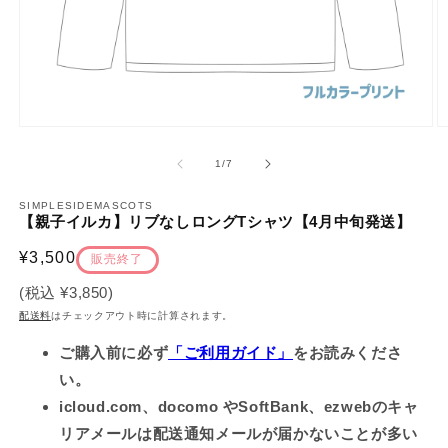
モ
ー
の
1
/
7
ダ
ル
で
SIMPLESIDEMASCOTS
【親子イルカ】リブなしロングTシャツ【4月中旬発送】
メ
デ
通
¥3,500
ィ
販売終了
ア
常
(税込
¥3,850
)
(1)
(2
価
を
配送料
はチェックアウト時に計算されます。
開
格
く
ご購入前に必ず
「ご利用ガイド」
をお読みくださ
い。
icloud.com、docomo やSoftBank、ezwebのキャ
リアメールは配送通知メールが届かないことが多い