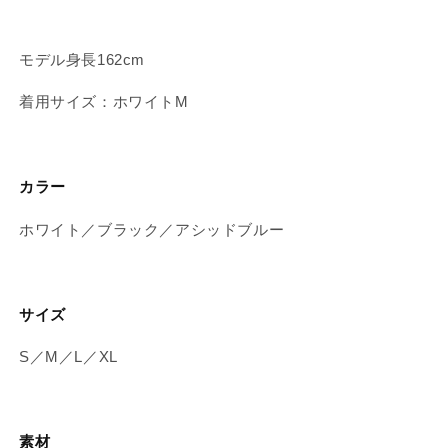
月
月
中
中
旬
旬
モデル身長162cm
発
発
着用サイズ：ホワイトM
送】
送】
の
の
数
数
量
量
カラー
を
を
減
増
ホワイト／ブラック／アシッドブルー
ら
や
す
す
サイズ
S／M／L／XL
素材