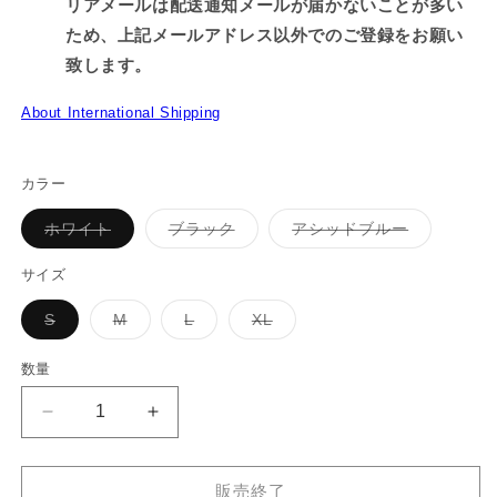
リアメールは配送通知メールが届かないことが多い
ため、上記メールアドレス以外でのご登録をお願い
致します。
About International Shipping
カラー
バ
バ
バ
ホワイト
ブラック
アシッドブルー
リ
リ
リ
エ
エ
エ
ー
ー
ー
サイズ
シ
シ
シ
ョ
ョ
ョ
バ
バ
バ
バ
S
M
L
XL
ン
ン
ン
リ
リ
リ
リ
は
は
は
エ
エ
エ
エ
売
売
売
ー
ー
ー
ー
り
り
り
数量
シ
シ
シ
シ
切
切
切
ョ
ョ
ョ
ョ
れ
れ
れ
ン
ン
ン
ン
て
て
て
【親
【親
は
は
は
は
い
い
い
売
売
売
売
る
る
る
子
子
り
り
り
り
か
か
か
切
切
切
切
イ
イ
販
販
販
れ
れ
れ
れ
販売終了
売
売
売