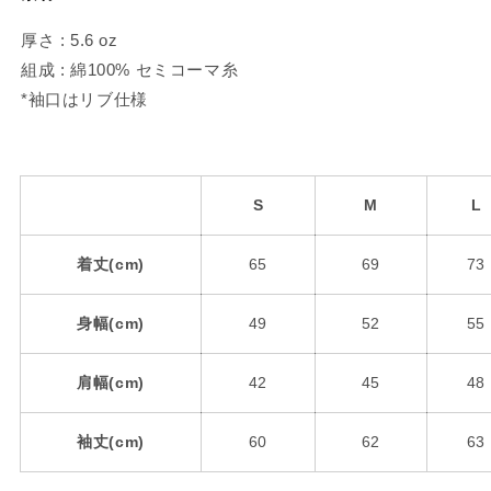
厚さ : 5.6 oz
組成 : 綿100% セミコーマ糸
*袖口はリブ仕様
S
M
L
着丈(cm)
65
69
73
身幅(cm)
49
52
55
肩幅(cm)
42
45
48
袖丈(cm)
60
62
63