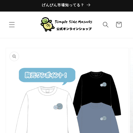
コンテ
げんぴん市場知ってる？
ンツに
進む
カ
ー
ト
商品情
報にス
キップ