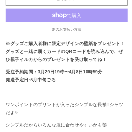
ル
ル
て
て
て
て
で
で
で
い
い
い
い
き
き
き
カ】
カ】
る
る
る
る
ま
ま
ま
か
か
か
か
せ
せ
せ
ワ
ワ
販
販
販
販
ん
ん
ん
ン
ン
売
売
売
売
で
で
で
で
ポ
ポ
別のお支払い方法
き
き
き
き
ま
ま
ま
ま
イ
イ
せ
せ
せ
せ
※グッズご購入者様に限定デザインの壁紙をプレゼント！
ん
ん
ん
ん
ン
ン
ト
ト
グッズと一緒に届くカードのQRコードを読み込んで、ぜ
プ
プ
ひ親子イルカからのプレゼントを受け取ってね！
リ
リ
受注予約期間：3月29日19時〜4月8日10時59分
ン
ン
ト
ト
発送予定日:5月中旬ごろ
長
長
袖
袖
T
T
ワンポイントのプリントが入ったシンプルな長袖
T
シャツ
シ
シ
だよ
✨
ャ
ャ
ツ
ツ
シンプルだからいろんな服に合わせやすいかも🥰
【5
【5