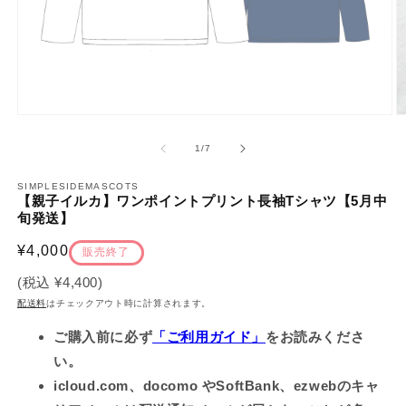
モ
ー
の
1
/
7
ダ
ル
で
SIMPLESIDEMASCOTS
【親子イルカ】ワンポイントプリント長袖Tシャツ【5月中
メ
旬発送】
デ
ィ
通
¥4,000
ア
販売終了
(1)
(2
常
を
(税込
¥4,400
)
価
開
配送料
はチェックアウト時に計算されます。
く
格
ご購入前に必ず
「ご利用ガイド」
をお読みくださ
い。
icloud.com、docomo やSoftBank、ezwebのキャ