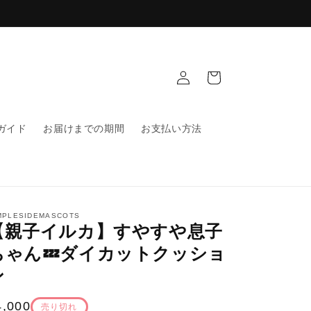
ロ
カ
グ
ー
イ
ト
ン
ガイド
お届けまでの期間
お支払い方法
MPLESIDEMASCOTS
【親子イルカ】すやすや息子
ちゃん💤ダイカットクッショ
ン
通
4,000
売り切れ