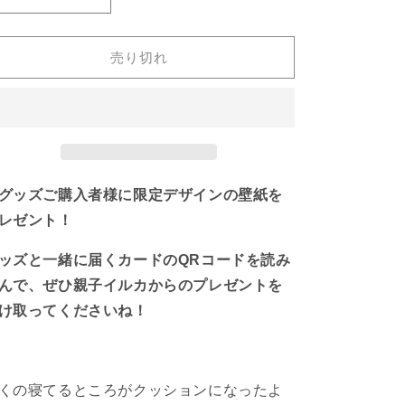
【親
【親
子
子
イ
イ
売り切れ
ル
ル
カ】
カ】
す
す
や
や
す
す
や
や
グッズご購入者様に限定デザインの壁紙を
息
息
子
子
レゼント！
ち
ち
ッズと一緒に届くカードのQRコードを読み
ゃ
ゃ
ん
ん
んで、ぜひ親子イルカからのプレゼントを
💤
💤
け取ってくださいね！
ダ
ダ
イ
イ
カ
カ
ッ
ッ
くの寝てるところがクッションになったよ