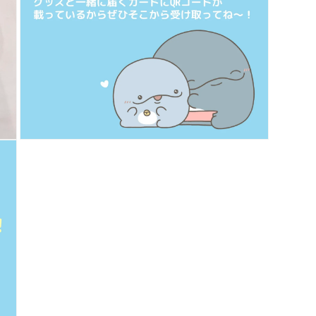
(7)
を
開
く
モ
ー
ダ
ル
で
メ
デ
ィ
ア
(9)
を
開
く