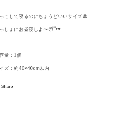
ト
ト
ク
ク
ッ
ッ
っこして寝るのにちょうどいいサイズ😆
シ
シ
っしょにお昼寝しよ〜😴💤
ョ
ョ
ン
ン
の
の
数
数
容量：1個
量
量
を
を
イズ：約40×40cm以内
減
増
ら
や
Share
す
す