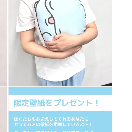
で
メ
デ
ィ
ア
(5)
を
開
く
モ
ー
ダ
ル
で
メ
デ
ィ
ア