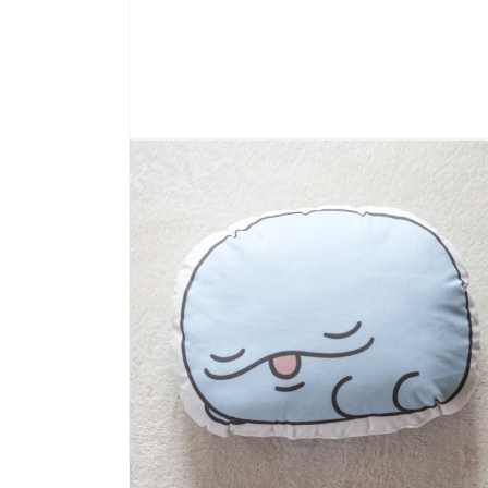
モ
ー
ダ
ル
で
メ
デ
ィ
ア
(1)
を
開
く