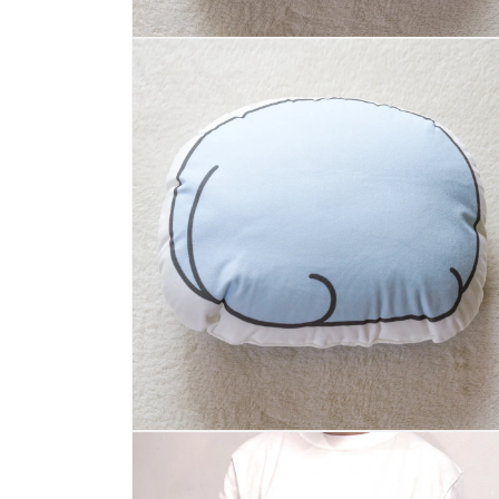
モ
ー
ダ
ル
で
メ
デ
ィ
ア
(2)
を
開
く
モ
ー
ダ
ル