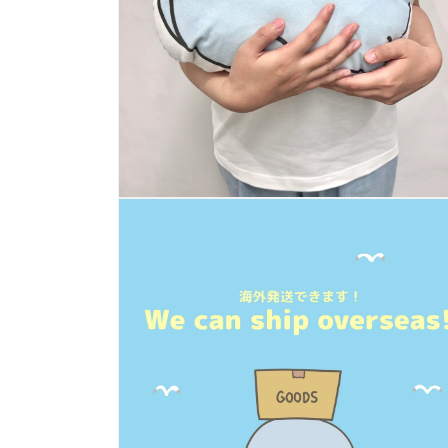
(6)
を
開
く
モ
ー
ダ
ル
で
メ
デ
ィ
ア
(8)
を
開
く