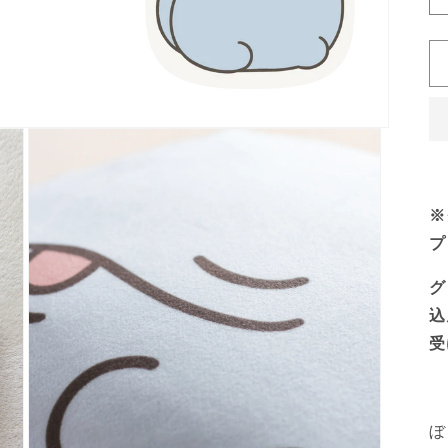
※
プ
グ
込
受
ぼ