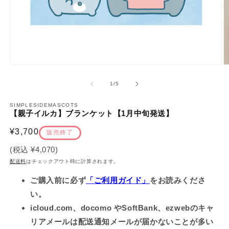
モ
ー
の
1
/
5
ダ
ル
で
SIMPLESIDEMASCOTS
【親子イルカ】ブランケット【1月中旬発送】
メ
デ
通
¥3,700
ィ
販売終了
ア
常
(税込
¥4,070
)
(1)
(2
価
を
配送料
はチェックアウト時に計算されます。
開
格
く
ご購入前に必ず
「ご利用ガイド」
をお読みくださ
い。
icloud.com、docomo やSoftBank、ezwebのキャ
リアメールは配送通知メールが届かないことが多い