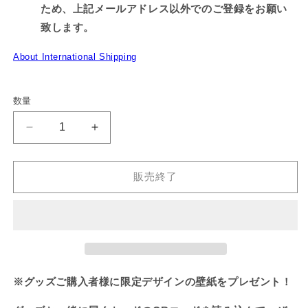
ため、上記メールアドレス以外でのご登録をお願い
致します。
About International Shipping
数量
【親
【親
子
子
イ
イ
販売終了
ル
ル
カ】
カ】
ブ
ブ
ラ
ラ
ン
ン
ケ
ケ
※グッズご購入者様に限定デザインの壁紙をプレゼント！
ッ
ッ
ト
ト