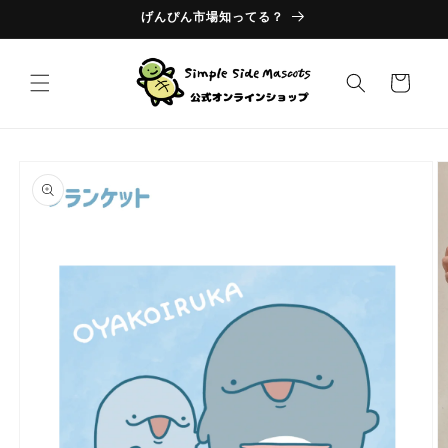
コンテ
げんぴん市場知ってる？
ンツに
進む
カ
ー
ト
商品情
報にス
キップ