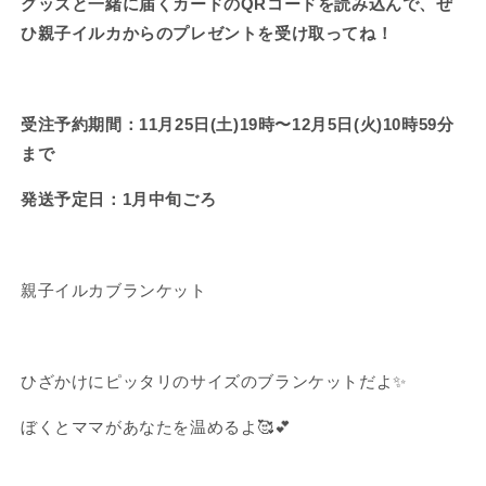
グッズと一緒に届くカードのQRコードを読み込んで、ぜ
【1
【1
ひ親子イルカからのプレゼントを受け取ってね！
月
月
中
中
旬
旬
発
発
受注予約期間：11月25日(土)19時〜12月5日(火)10時59分
送】
送】
まで
の
の
数
数
発送予定日：1月中旬ごろ
量
量
を
を
減
増
親子イルカブランケット
ら
や
す
す
ひざかけにピッタリのサイズのブランケットだよ✨
ぼくとママがあなたを温めるよ🥰💕