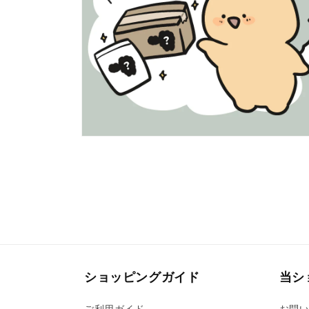
(6)
を
開
く
モ
ー
ダ
ル
で
メ
デ
ィ
ア
(8)
を
開
ショッピングガイド
当シ
く