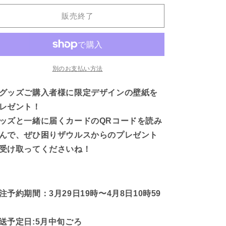
ザ
ザ
販売終了
ウ
ウ
ル
ル
ス】
ス】
チ
チ
ャ
ャ
別のお支払い方法
ー
ー
グッズご購入者様に限定デザインの壁紙を
ム
ム
と
と
レゼント！
し
し
ッズと一緒に届くカードのQRコードを読み
て
て
んで、ぜひ困りザウルスからのプレゼント
も
も
受け取ってくださいね！
使
使
え
え
る
る
✨
✨
注予約期間：3月29日19時〜4月8日10時59
ア
ア
ン
ン
送予定日:5月中旬ごろ
ブ
ブ