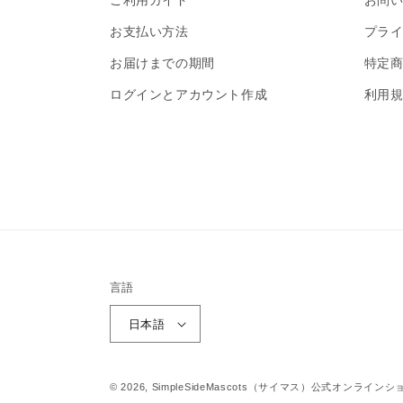
ご利用ガイド
お問
お支払い方法
プライ
お届けまでの期間
特定
ログインとアカウント作成
利用
言語
日本語
© 2026,
SimpleSideMascots（サイマス）公式オンラインシ