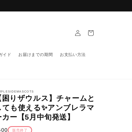
ロ
カ
グ
ー
イ
ト
ン
ガイド
お届けまでの期間
お支払い方法
MPLESIDEMASCOTS
【困りザウルス】チャームと
しても使える✨アンブレラマ
ーカー【5月中旬発送】
通
600
販売終了