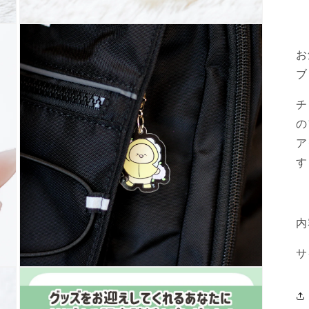
モ
ー
ダ
お
ル
ブ
で
メ
デ
チ
ィ
の
ア
(3)
ア
を
す
開
く
内
サ
モ
ー
ダ
ル