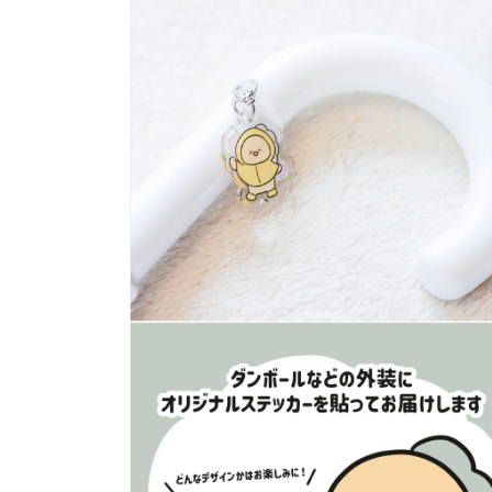
で
メ
デ
ィ
ア
(4)
を
開
く
モ
ー
ダ
ル
で
メ
デ
ィ
ア