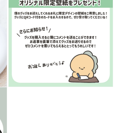
で
メ
デ
ィ
ア
(5)
を
開
く
モ
ー
ダ
ル
で
メ
デ
ィ
ア