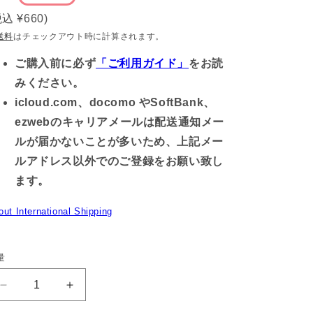
常
税込
¥660
)
価
送料
はチェックアウト時に計算されます。
格
ご購入前に必ず
「ご利用ガイド」
をお読
みください。
icloud.com、docomo やSoftBank、
ezwebのキャリアメールは配送通知メー
ルが届かないことが多いため、上記メー
ルアドレス以外でのご登録をお願い致し
ます。
out International Shipping
量
【困
【困
り
り