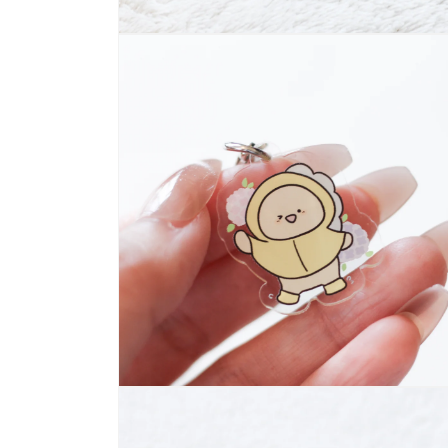
モ
ー
ダ
ル
で
メ
デ
ィ
ア
(2)
を
開
く
モ
ー
ダ
ル