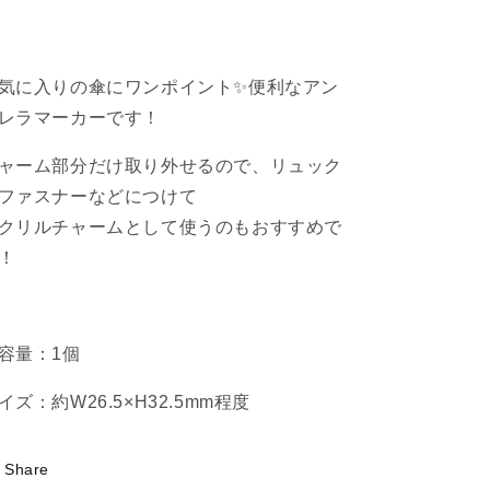
レ
レ
ラ
ラ
マ
マ
気に入りの傘にワンポイント✨便利なアン
ー
ー
レラマーカーです！
カ
カ
ー
ー
ャーム部分だけ取り外せるので、リュック
【5
【5
ファスナーなどにつけて
月
月
クリルチャームとして使うのもおすすめで
中
中
！
旬
旬
発
発
送】
送】
の
の
容量：1個
数
数
量
量
イズ：約W26.5×H32.5mm程度
を
を
減
増
Share
ら
や