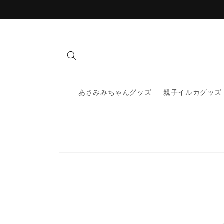
コンテ
ンツに
進む
あさみみちゃんグッズ
親子イルカグッズ
商品情
報にス
キップ