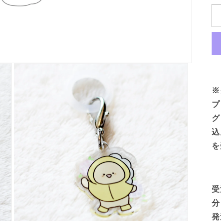
※
プ
グ
込
を
受
分
発