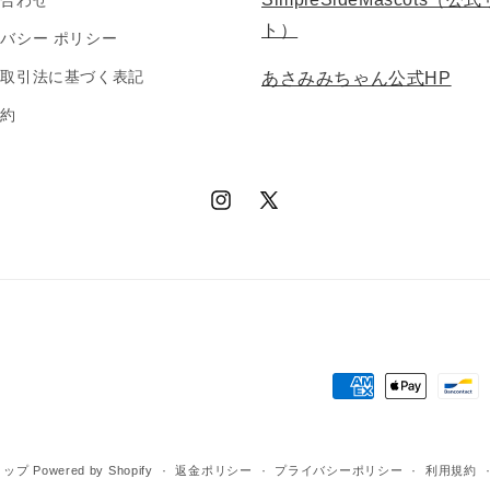
い合わせ
ト）
バシー ポリシー
商取引法に基づく表記
あさみみちゃん公式HP
規約
Instagram
X
(Twitter)
決
済
方
ョップ
Powered by Shopify
返金ポリシー
プライバシーポリシー
利用規約
法