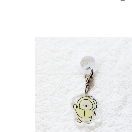
モ
ー
ダ
ル
で
メ
デ
ィ
ア
(1)
を
開
く