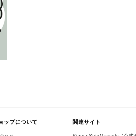
(7)
を
開
く
ョップについて
関連サイト
SimpleSideMascots（公