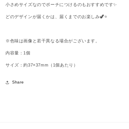
送】
送】
小さめサイズなのでポーチにつけるのもおすすめです✨
の
の
数
数
どのデザインが届くかは、届くまでのお楽しみ🦖⭐️
量
量
を
を
減
増
※
色味は画像と若干異なる場合がございます。
ら
や
す
す
内容量：1個
サイズ：約37×37mm（1個あたり）
Share