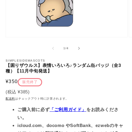
モ
ー
の
1
/
4
ダ
ル
で
SIMPLESIDEMASCOTS
【困りザウルス】表情いろいろ♪ランダム缶バッジ（全3
メ
種）【11月中旬発送】
デ
ィ
通
¥350
ア
販売終了
(1)
(2
常
を
(税込
¥385
)
価
開
配送料
はチェックアウト時に計算されます。
く
格
ご購入前に必ず
「ご利用ガイド」
をお読みくださ
い。
icloud.com、docomo やSoftBank、ezwebのキャ