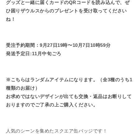
い
い
グッズと一緒に届くカードのQRコードを読み込んで、ぜ
ろ
ろ
ひ困りザウルスからのプレゼントを受け取ってください
♪
♪
ね！
ラ
ラ
ン
ン
ダ
ダ
受注予約期間：9月27日19時〜10月7日10時59分
ム
ム
缶
缶
発送予定日:11月中旬ごろ
バ
バ
ッ
ッ
ジ
ジ
※こちらはランダムアイテムになります。（全3種のうち1
（全
（全
種類のお届け）
3
3
お求めではないデザインが出ても交換・返品はお断りして
種）
種）
【11
【11
おりますのでご了承の上ご購入ください。
月
月
中
中
旬
旬
人気のシーンを集めたスクエア缶バッジです！
発
発