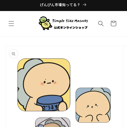
コンテ
げんぴん市場知ってる？
ンツに
進む
カ
ー
ト
商品情
報にス
キップ