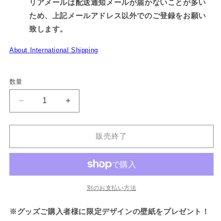
リアメールは配送通知メールが届かないことが多い
ため、上記メールアドレス以外でのご登録をお願い
致します。
About International Shipping
数量
【困
【困
り
り
ザ
ザ
販売終了
ウ
ウ
ル
ル
ス】
ス】
表
表
情
情
別のお支払い方法
い
い
※グッズご購入者様に限定デザインの壁紙をプレゼント！
ろ
ろ