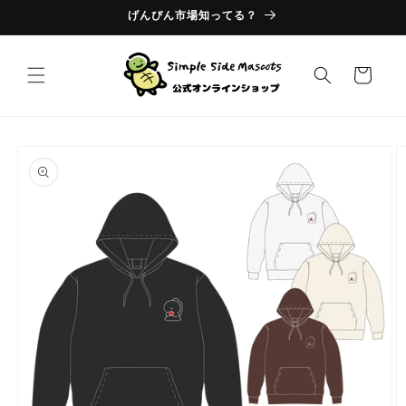
コンテ
げんぴん市場知ってる？
ンツに
進む
カ
ー
ト
商品情
報にス
キップ