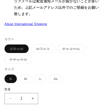
リアメールは配送通知メールが届かないことが多い
ため、上記メールアドレス以外でのご登録をお願い
致します。
About International Shipping
カラー
バ
バ
バ
ブラック
ホワイト
チャコール
リ
リ
リ
エ
エ
エ
ー
ー
ー
バ
ナチュラル
シ
シ
シ
リ
ョ
ョ
ョ
エ
ン
ン
ン
ー
サイズ
は
は
は
シ
売
売
売
ョ
り
り
り
バ
バ
バ
バ
S
M
L
XL
ン
切
切
切
リ
リ
リ
リ
は
れ
れ
れ
エ
エ
エ
エ
売
て
て
て
ー
ー
ー
ー
り
数量
い
い
い
シ
シ
シ
シ
切
る
る
る
ョ
ョ
ョ
ョ
れ
か
か
か
ン
ン
ン
ン
て
【困
【困
販
販
販
は
は
は
は
い
売
売
売
売
売
売
売
る