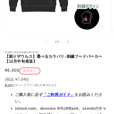
モ
ー
の
1
/
9
ダ
ル
で
SIMPLESIDEMASCOTS
【困りザウルス】選べるカラバリ♪刺繍フードパーカー
メ
【12月中旬発送】
デ
ィ
通
¥6,400
ア
販売終了
(1)
(2
常
を
(税込
¥7,040
)
価
開
配送料
はチェックアウト時に計算されます。
く
格
ご購入前に必ず
「ご利用ガイド」
をお読みくださ
い。
icloud.com、docomo やSoftBank、ezwebのキャ