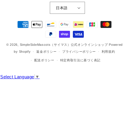
日本語
決
済
方
法
© 2026,
SimpleSideMascots（サイマス）公式オンラインショップ
Powered
by Shopify
返金ポリシー
プライバシーポリシー
利用規約
配送ポリシー
特定商取引法に基づく表記
Select Language
▼