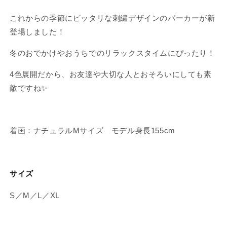
ー
ー
カ
カ
これからの季節にピッタリな刺繍デザインのパーカーが新
ー
ー
登場しました！
【12
【12
月
月
冬のおでかけやおうちでのリラックスタイムにぴったり！
中
中
4色展開だから、お友達や大切な人とおそろいにしても素
旬
旬
敵ですね✨
発
発
送】
送】
の
の
数
数
着画：ナチュラルMサイズ モデル身長155cm
量
量
を
を
減
増
サイズ
ら
や
す
す
S／M／L／XL