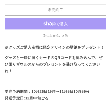
り
り
で
で
で
り
り
り
り
か
き
き
き
切
切
切
切
ザ
ザ
販
ま
ま
ま
れ
れ
れ
れ
販売終了
売
ウ
ウ
せ
せ
せ
て
て
て
て
で
ん
ん
ん
い
い
い
い
き
ル
ル
る
る
る
る
ま
か
か
か
か
せ
ス】
ス】
販
販
販
販
ん
選
選
売
売
売
売
で
で
で
で
べ
べ
別のお支払い方法
き
き
き
き
ま
ま
ま
ま
る
る
せ
せ
せ
せ
※グッズご購入者様に限定デザインの壁紙をプレゼント！
ん
ん
ん
ん
カ
カ
ラ
ラ
グッズと一緒に届くカードのQRコードを読み込んで、ぜ
バ
バ
ひ困りザウルスからのプレゼントを受け取ってください
リ
リ
♪
♪
ね！
刺
刺
繍
繍
フ
フ
受注予約期間：10月26日19時〜11月5日10時59分
ー
ー
発送予定日:12月中旬ごろ
ド
ド
パ
パ