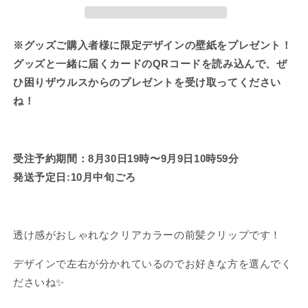
で
で
べ
べ
き
き
ま
ま
る
る
せ
せ
♪
♪
※グッズご購入者様に限定デザインの壁紙をプレゼント！
ん
ん
ク
ク
グッズと一緒に届くカードのQRコードを読み込んで、ぜ
リ
リ
ひ困りザウルスからのプレゼントを受け取ってください
ア
ア
ね！
カ
カ
ラ
ラ
ー
ー
受注予約期間：8月30日19時〜9月9日10時59分
前
前
髪
髪
発送予定日:10月中旬ごろ
ク
ク
リ
リ
ッ
ッ
透け感がおしゃれなクリアカラーの前髪クリップです！
プ
プ
（全
（全
デザインで左右が分かれているのでお好きな方を選んでく
2
2
ださいね✨
種）
種）
【10
【10