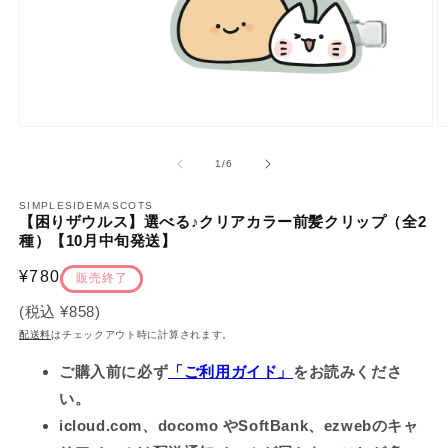
モ
ー
の
1
/
6
ダ
ル
で
SIMPLESIDEMASCOTS
【困りザウルス】選べる♪クリアカラー前髪クリップ（全2
メ
種）【10月中旬発送】
デ
ィ
通
¥780
ア
販売終了
(1)
(2
常
を
(税込
¥858
)
価
開
配送料
はチェックアウト時に計算されます。
く
格
ご購入前に必ず
「ご利用ガイド」
をお読みくださ
い。
icloud.com、docomo やSoftBank、ezwebのキャ