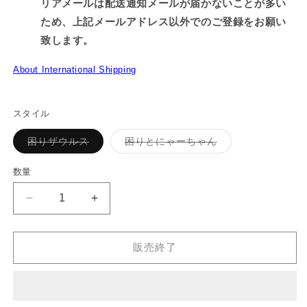
リアメールは配送通知メールが届かないことが多い
ため、上記メールアドレス以外でのご登録をお願い
致します。
About International Shipping
スタイル
バ
バ
困りザウルス
困りとにゃーちゃん
リ
リ
エ
エ
ー
ー
数量
シ
シ
ョ
ョ
ン
ン
【困
【困
は
は
売
売
り
り
り
り
切
切
ザ
ザ
れ
れ
販売終了
ウ
ウ
て
て
い
い
ル
ル
る
る
か
か
ス】
ス】
販
販
選
選
売
売