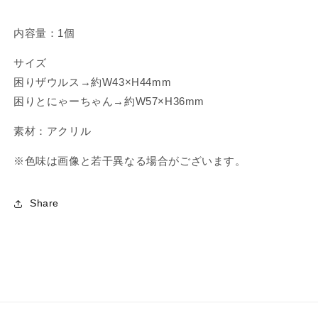
月
月
中
中
内容量：1個
旬
旬
サイズ
発
発
困りザウルス→約W43×H44mm
送】
送】
の
の
困りとにゃーちゃん→約W57×H36mm
数
数
素材：アクリル
量
量
を
を
※
色味は画像と若干異なる場合がございます。
減
増
ら
や
す
す
Share