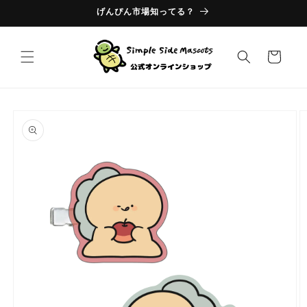
コンテ
げんぴん市場知ってる？
ンツに
進む
カ
ー
ト
商品情
報にス
キップ