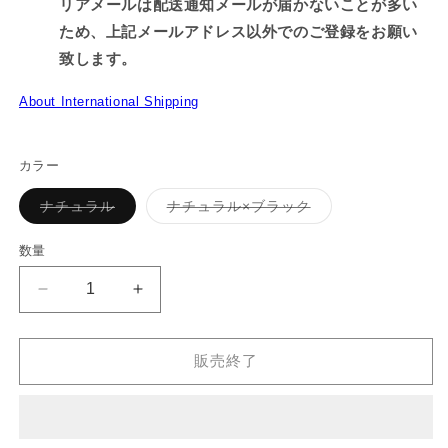
リアメールは配送通知メールが届かないことが多い
ため、上記メールアドレス以外でのご登録をお願い
致します。
About International Shipping
カラー
バ
バ
ナチュラル
ナチュラル×ブラック
リ
リ
エ
エ
ー
ー
数量
シ
シ
ョ
ョ
ン
ン
【困
【困
は
は
売
売
り
り
り
り
切
切
ザ
ザ
れ
れ
販売終了
ウ
ウ
て
て
い
い
ル
ル
る
る
か
か
ス】
ス】
販
販
2WAY
2WAY
売
売