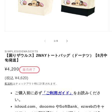
モ
ー
の
1
/
8
ダ
ル
で
SIMPLESIDEMASCOTS
【困りザウルス】2WAYトートバッグ（ドーナツ）【8月中
メ
旬発送】
デ
ィ
通
¥4,200
ア
販売終了
(1)
(2
常
を
(税込
¥4,620
)
価
開
配送料
はチェックアウト時に計算されます。
く
格
ご購入前に必ず
「ご利用ガイド」
をお読みくださ
い。
icloud.com、docomo やSoftBank、ezwebのキャ