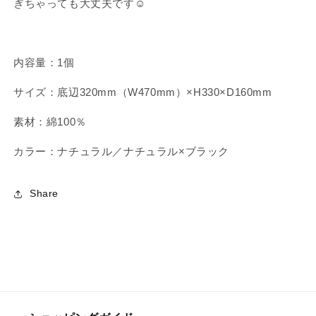
量
量
ぎちゃっても大丈夫です☺️
を
を
減
増
ら
や
内容量：1個
す
す
サイズ：底辺320mm（W470mm）×H330×D160mm
素材：綿100％
カラー：ナチュラル／ナチュラル×ブラック
Share