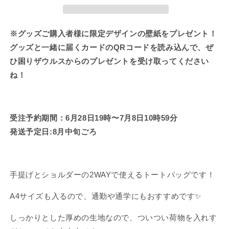
で
で
ト
ト
き
き
ま
ま
ー
ー
せ
せ
ト
ト
※グッズご購入者様に限定デザインの壁紙をプレゼント！
ん
ん
バ
バ
グッズと一緒に届くカードのQRコードを読み込んで、ぜ
ッ
ッ
ひ困りザウルスからのプレゼントを受け取ってください
グ
グ
ね！
（ド
（ド
ー
ー
ナ
ナ
受注予約期間：6月28日19時〜7月8日10時59分
ツ）
ツ）
【8
【8
発送予定日:8月中旬ごろ
月
月
中
中
旬
旬
手提げとショルダーの2WAYで使えるトートバッグです！
発
発
送】
送】
A4サイズも入るので、通勤や通学にもおすすめです✨
の
の
数
数
しっかりとした厚めの生地なので、ついつい荷物を入れす