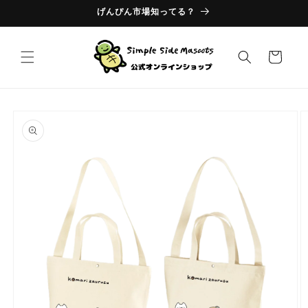
コンテ
げんぴん市場知ってる？
ンツに
進む
カ
ー
ト
商品情
報にス
キップ