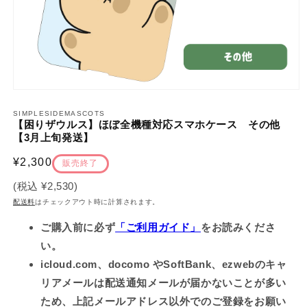
モ
ー
SIMPLESIDEMASCOTS
ダ
【困りザウルス】ほぼ全機種対応スマホケース その他
ル
【3月上旬発送】
で
メ
通
¥2,300
販売終了
デ
常
ィ
(税込
¥2,530
)
ア
価
配送料
はチェックアウト時に計算されます。
(1)
格
を
ご購入前に必ず
「ご利用ガイド」
をお読みくださ
開
く
い。
icloud.com、docomo やSoftBank、ezwebのキャ
リアメールは配送通知メールが届かないことが多い
ため、上記メールアドレス以外でのご登録をお願い