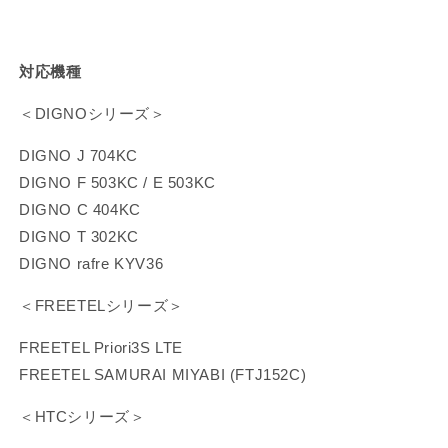
対応機種
＜DIGNOシリーズ＞
DIGNO J 704KC
DIGNO F 503KC / E 503KC
DIGNO C 404KC
DIGNO T 302KC
DIGNO rafre KYV36
＜FREETELシリーズ＞
FREETEL Priori3S LTE
FREETEL SAMURAI MIYABI (FTJ152C)
＜HTCシリーズ＞