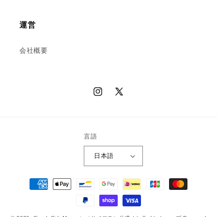
運営
会社概要
Instagram
X
(Twitter)
言語
日本語
決
済
方