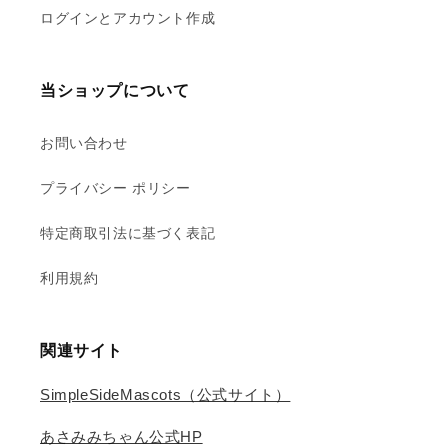
ログインとアカウント作成
当ショップについて
お問い合わせ
プライバシー ポリシー
特定商取引法に基づく表記
利用規約
関連サイト
SimpleSideMascots（公式サイト）
あさみみちゃん公式HP