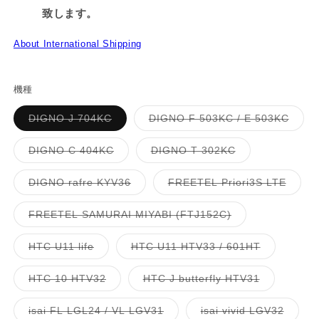
致します。
About International Shipping
機種
バ
バ
DIGNO J 704KC
DIGNO F 503KC / E 503KC
リ
リ
エ
エ
ー
ー
バ
バ
DIGNO C 404KC
DIGNO T 302KC
シ
シ
リ
リ
ョ
ョ
エ
エ
ン
ン
ー
ー
バ
バ
DIGNO rafre KYV36
FREETEL Priori3S LTE
は
は
シ
シ
リ
リ
売
売
ョ
ョ
エ
エ
り
り
ン
ン
ー
ー
バ
FREETEL SAMURAI MIYABI (FTJ152C)
切
切
は
は
シ
シ
リ
れ
れ
売
売
ョ
ョ
エ
て
て
り
り
ン
ン
ー
バ
バ
HTC U11 life
HTC U11 HTV33 / 601HT
い
い
切
切
は
は
シ
リ
リ
る
る
れ
れ
売
売
ョ
エ
エ
か
か
て
て
り
り
ン
ー
ー
販
販
バ
バ
HTC 10 HTV32
HTC J butterfly HTV31
い
い
切
切
は
シ
シ
売
売
リ
リ
る
る
れ
れ
売
ョ
ョ
で
で
エ
エ
か
か
て
て
り
ン
ン
き
き
ー
ー
販
販
バ
バ
isai FL LGL24 / VL LGV31
isai vivid LGV32
い
い
切
は
は
ま
ま
シ
シ
売
売