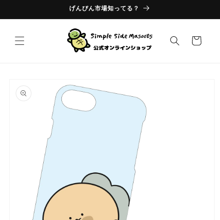
コンテ
げんぴん市場知ってる？
ンツに
進む
カ
ー
ト
商品情
報にス
キップ