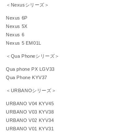
＜Nexusシリーズ＞
Nexus 6P
Nexus 5X
Nexus 6
Nexus 5 EM01L
＜Qua Phoneシリーズ＞
Qua phone PX LGV33
Qua Phone KYV37
＜URBANOシリーズ＞
URBANO V04 KYV45
URBANO V03 KYV38
URBANO V02 KYV34
URBANO V01 KYV31