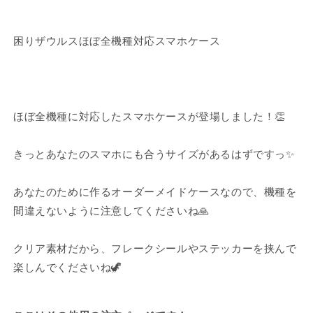
マ
マ
ホ
ホ
困りザウルスほぼ全機種対応スマホケース
ケ
ケ
ー
ー
ス
ス
そ
そ
の
の
ほぼ全機種に対応したスマホケースが登場しました！👏
他
他
【3
【3
きっとあなたのスマホにも合うサイズがあるはずですっ✨
月
月
上
上
あなたのために作るオーダーメイドケースなので、機種を
旬
旬
間違えないように注意してくださいね🙏
発
発
送】
送】
の
の
クリア素材だから、フレークシールやステッカーを挟んで
数
数
楽しんでくださいね🦖
量
量
を
を