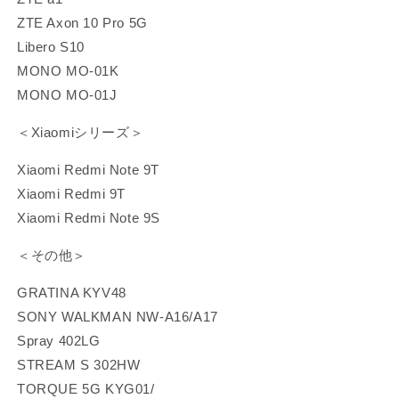
ZTE Axon 10 Pro 5G
Libero S10
MONO MO-01K
MONO MO-01J
＜Xiaomiシリーズ＞
Xiaomi Redmi Note 9T
Xiaomi Redmi 9T
Xiaomi Redmi Note 9S
＜その他＞
GRATINA KYV48
SONY WALKMAN NW-A16/A17
Spray 402LG
STREAM S 302HW
TORQUE 5G KYG01/