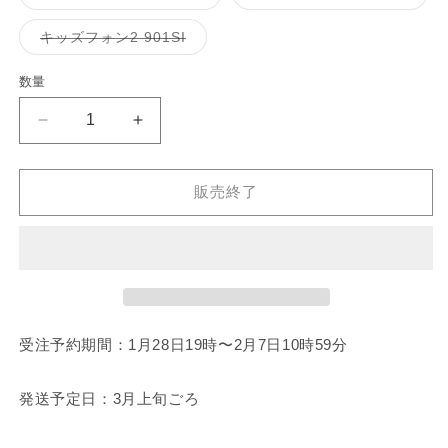
ま
ま
シ
シ
売
売
リ
リ
る
る
れ
れ
売
せ
せ
ョ
ョ
で
で
エ
エ
か
か
て
て
り
ん
ん
ン
ン
き
き
ー
ー
販
販
バ
キッズフォン2 901SI
い
い
切
は
は
ま
ま
シ
シ
売
売
リ
る
る
れ
売
売
せ
せ
ョ
ョ
で
で
エ
か
か
て
り
り
ん
ん
ン
ン
き
き
ー
販
販
数量
い
切
切
は
は
ま
ま
シ
売
売
る
れ
れ
売
売
せ
せ
ョ
で
で
か
て
て
り
り
ん
ん
ン
き
き
販
い
い
【困
【困
切
切
は
ま
ま
売
る
る
れ
れ
売
せ
せ
り
り
で
か
か
て
て
り
ん
ん
き
販
販
い
い
切
ザ
ザ
ま
売
売
る
る
れ
販売終了
せ
で
で
ウ
ウ
か
か
て
ん
き
き
販
販
い
ル
ル
ま
ま
売
売
る
せ
せ
で
で
か
ス】
ス】
ん
ん
き
き
販
ま
ま
ほ
ほ
売
せ
せ
で
ぼ
ぼ
ん
ん
き
ま
全
全
せ
受注予約期間：1月28日19時〜2月7日10時59分
ん
機
機
種
種
対
対
発送予定日：3月上旬ごろ
応
応
ス
ス