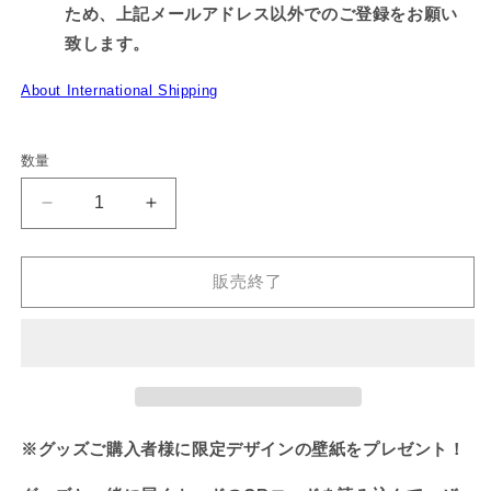
ため、上記メールアドレス以外でのご登録をお願い
致します。
About International Shipping
数量
【困
【困
り
り
ザ
ザ
販売終了
ウ
ウ
ル
ル
ス】
ス】
ハ
ハ
ン
ン
ド
ド
※グッズご購入者様に限定デザインの壁紙をプレゼント！
タ
タ
オ
オ