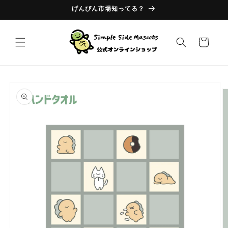
コンテ
げんぴん市場知ってる？
ンツに
進む
カ
ー
ト
商品情
報にス
キップ