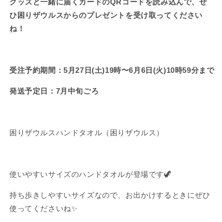
グッズと一緒に届くカードのQRコードを読み込んで、ぜ
ル
ル
ひ困りザウルスからのプレゼントを受け取ってください
【7
【7
ね！
月
月
中
中
旬
旬
発
発
受注予約期間：
5月27日(土)19時〜6月6日(火)10時59分まで
送】
送】
の
の
発送予定日：7月中旬ごろ
数
数
量
量
を
を
困りザウルスハンドタオル
（困りザウルス）
減
増
ら
や
す
す
使いやすいサイズのハンドタオルが登場です🦖
持ち歩きしやすいサイズなので、お出かけするときにぜひ
使ってくださいね✨