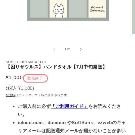
モ
ー
の
1
/
2
ダ
ル
で
SIMPLESIDEMASCOTS
【困りザウルス】ハンドタオル【7月中旬発送】
メ
デ
通
¥1,000
ィ
販売終了
ア
常
(2
(税込
¥1,100
)
(1)
価
を
配送料
はチェックアウト時に計算されます。
開
格
く
ご購入前に必ず
「ご利用ガイド」
をお読みくださ
い。
icloud.com、docomo やSoftBank、ezwebのキャ
リアメールは配送通知メールが届かないことが多い