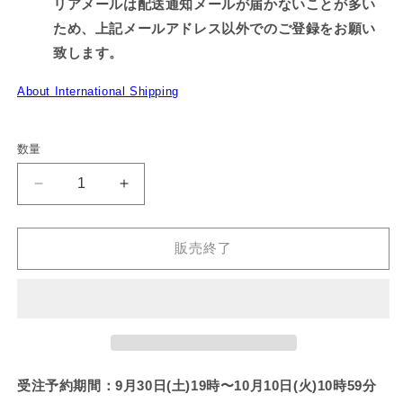
リアメールは配送通知メールが届かないことが多い
ため、上記メールアドレス以外でのご登録をお願い
致します。
About International Shipping
数量
【あ
【あ
さ
さ
み
み
販売終了
み
み
ち
ち
ゃ
ゃ
ん】
ん】
ハ
ハ
ン
ン
受注予約期間：9
月30日(土)19時〜10月10日(火)10時59分
ド
ド