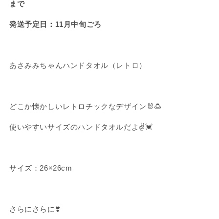
タ
タ
まで
オ
オ
発送予定日：11
月中旬ごろ
ル
ル
（レ
（レ
ト
ト
ロ）
ロ）
あさみみちゃんハンドタオル（レトロ）
【11
【11
月
月
中
中
どこか懐かしいレトロチックなデザイン🐰🍮
旬
旬
発
発
使いやすいサイズのハンドタオルだよ✌️💓
送】
送】
の
の
数
数
量
量
サイズ：26
×26cm
を
を
減
増
ら
や
さらにさらに❣️
す
す