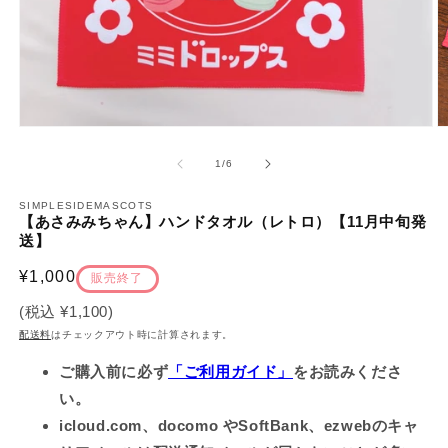
モ
ー
の
1
/
6
ダ
ル
で
SIMPLESIDEMASCOTS
【あさみみちゃん】ハンドタオル（レトロ）【11月中旬発
メ
送】
デ
ィ
通
¥1,000
ア
販売終了
(1)
(2
常
を
(税込
¥1,100
)
価
開
配送料
はチェックアウト時に計算されます。
く
格
ご購入前に必ず
「ご利用ガイド」
をお読みくださ
い。
icloud.com、docomo やSoftBank、ezwebのキャ