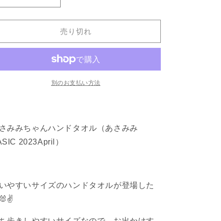
【あ
【あ
さ
さ
み
み
売り切れ
み
み
ち
ち
ゃ
ゃ
ん】
ん】
ハ
ハ
別のお支払い方法
ン
ン
ド
ド
タ
タ
さみみちゃんハンドタオル（あさみみ
オ
オ
SIC 2023April）
ル
ル
（あ
（あ
さ
さ
み
み
いやすいサイズのハンドタオルが登場した
み
み
✌️
BASIC
BASIC
2023April）
2023April）
ち歩きしやすいサイズなので、お出かけす