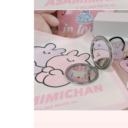
モ
ー
ダ
ル
で
メ
デ
ィ
ア
(2)
を
開
く
モ
ー
ダ
ル