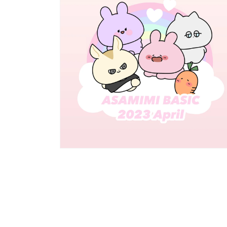
で
メ
デ
ィ
ア
(4)
を
開
く
モ
ー
ダ
ル
で
メ
デ
ィ
ア