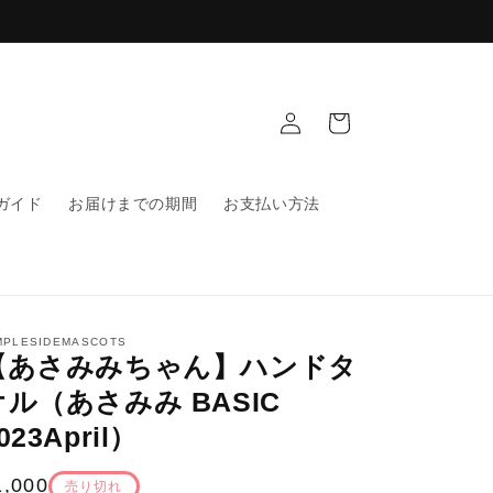
ロ
カ
グ
ー
イ
ト
ン
ガイド
お届けまでの期間
お支払い方法
MPLESIDEMASCOTS
【あさみみちゃん】ハンドタ
オル（あさみみ BASIC
023April）
通
1,000
売り切れ