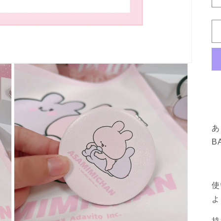
あ
BA
使
よ
持