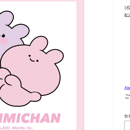
(
配
Ab
ご
数