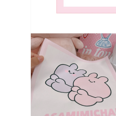
モ
ー
ダ
ル
で
メ
デ
ィ
ア
(1)
を
開
く