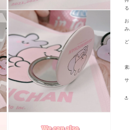
る
モ
ー
お
ダ
ル
み
で
メ
ど
デ
ィ
ア
(3)
を
素
開
く
サ
モ
ー
ダ
ル