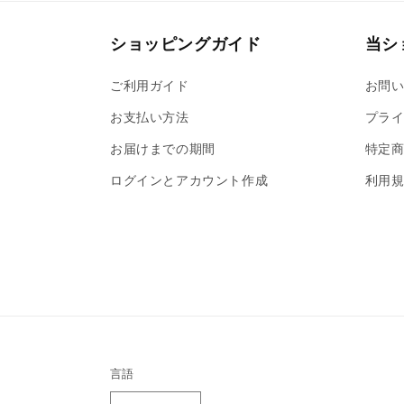
(6)
を
開
ショッピングガイド
当シ
く
ご利用ガイド
お問
お支払い方法
プライ
お届けまでの期間
特定
ログインとアカウント作成
利用
言語