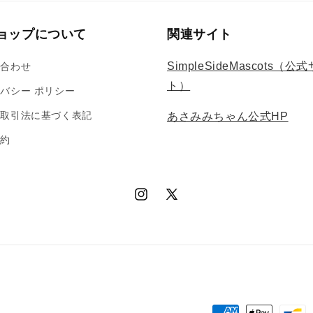
(7)
を
ョップについて
開
関連サイト
く
SimpleSideMascots（公
い合わせ
ト）
バシー ポリシー
商取引法に基づく表記
あさみみちゃん公式HP
規約
Instagram
X
(Twitter)