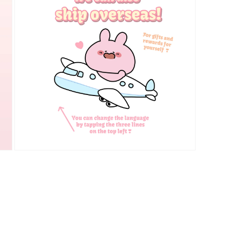
で
メ
デ
ィ
ア
(5)
を
開
く
モ
ー
ダ
ル
で
メ
デ
ィ
ア