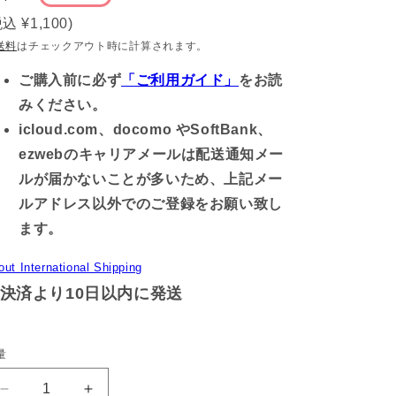
常
税込
¥1,100
)
価
送料
はチェックアウト時に計算されます。
格
ご購入前に必ず
「ご利用ガイド」
をお読
みください。
icloud.com、docomo やSoftBank、
ezwebのキャリアメールは配送通知メー
ルが届かないことが多いため、上記メー
ルアドレス以外でのご登録をお願い致し
ます。
out International Shipping
決済より10日以内に発送
量