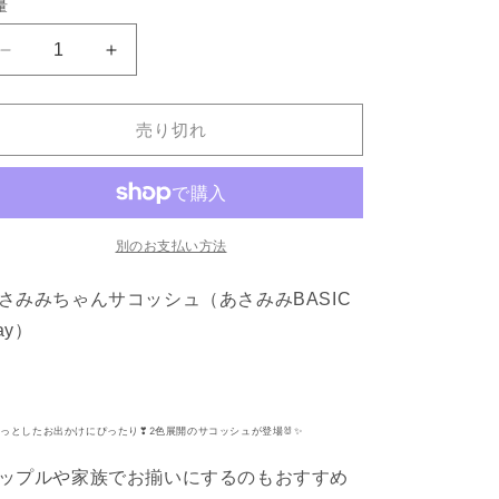
ー
ー
量
シ
シ
ョ
ョ
ン
ン
【あ
【あ
は
は
売
売
さ
さ
り
り
切
切
み
み
れ
れ
売り切れ
み
み
て
て
い
い
ち
ち
る
る
か
か
ゃ
ゃ
販
販
ん】
ん】
売
売
で
で
サ
サ
別のお支払い方法
き
き
ま
ま
コ
コ
せ
せ
さみみちゃん
ん
サコッシュ
（あさみみBASIC
ん
ッ
ッ
シ
シ
ay）
ュ
ュ
（あ
（あ
さ
さ
み
み
っとしたお出かけにぴったり❣2色展開のサコッシュが登場🐰✨
み
み
ップルや家族でお揃いにするのもおすすめ
BASIC
BASIC