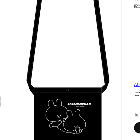
配
Ab
ご
色