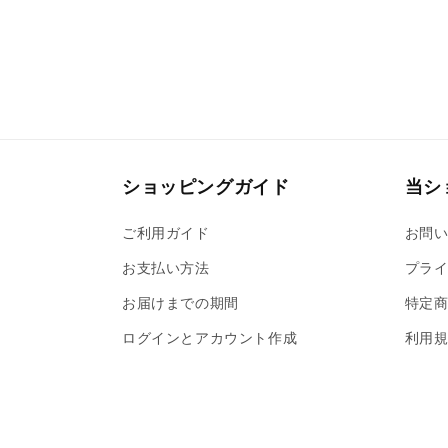
で
メ
デ
ィ
ア
(4)
を
開
く
ショッピングガイド
当シ
ご利用ガイド
お問
お支払い方法
プライ
お届けまでの期間
特定
ログインとアカウント作成
利用