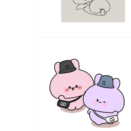
モ
ー
ダ
ル
で
メ
デ
ィ
ア
(1)
を
開
く