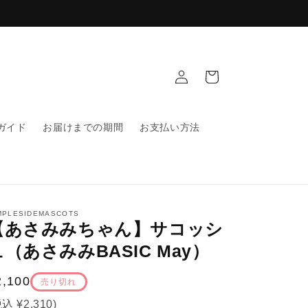
ロ
カ
グ
ー
イ
ト
ン
ガイド
お届けまでの期間
お支払い方法
MPLESIDEMASCOTS
【あさみみちゃん】サコッシ
ュ（あさみみBASIC May）
通
2,100
売り切れ
常
税込
¥2,310
)