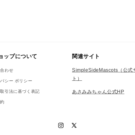
ョップについて
関連サイト
SimpleSideMascots（公
い合わせ
ト）
バシー ポリシー
商取引法に基づく表記
あさみみちゃん公式HP
規約
Instagram
X