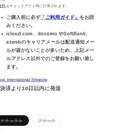
価
送料
はチェックアウト時に計算されます。
格
ご購入前に必ず
「ご利用ガイド」
をお読
みください。
icloud.com、docomo やSoftBank、
ezwebのキャリアメールは配送通知メー
ルが届かないことが多いため、上記メー
ルアドレス以外でのご登録をお願い致し
ます。
out International Shipping
決済より10日以内に発送
バ
バ
ナチュラル
ブラック
リ
リ
エ
エ