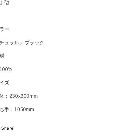
よ
🥰
May）
May）
の
の
数
数
量
量
ラー
を
を
減
増
チュラル
／ブラック
ら
や
す
す
材
100%
イズ
体：230x300mm
ち手：1050mm
Share