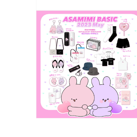
モ
ー
ダ
ル
で
メ
デ
ィ
ア
(2)
を
開
く
モ
ー
ダ
ル