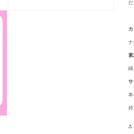
だ
モ
ー
ダ
ル
カ
で
メ
ナ
デ
ィ
素
ア
(3)
を
綿
開
く
サ
本
持