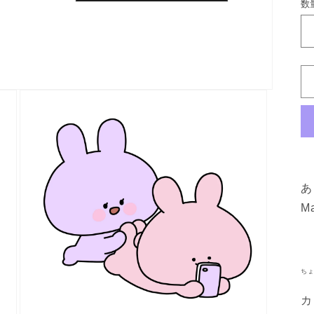
数
あ
M
ちょ
カ