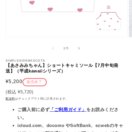
モ
ー
の
1
/
5
ダ
ル
で
SIMPLESIDEMASCOTS
【あさみみちゃん】ショートキャミソール【7月中旬発
メ
送】（平成kawaiiシリーズ）
デ
ィ
通
¥5,200
ア
販売終了
(1)
(2
常
を
(税込
¥5,720
)
価
開
配送料
はチェックアウト時に計算されます。
く
格
ご購入前に必ず
「ご利用ガイド」
をお読みくださ
い。
icloud.com、docomo やSoftBank、ezwebのキャ