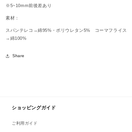
ズ）
ズ）
※5~10mm前後差あり
の
の
数
数
素材：
量
量
スパンテレコ→綿95%・ポリウレタン5% コーマフライス
を
を
→綿100%
減
増
ら
や
す
す
Share
ショッピングガイド
ご利用ガイド