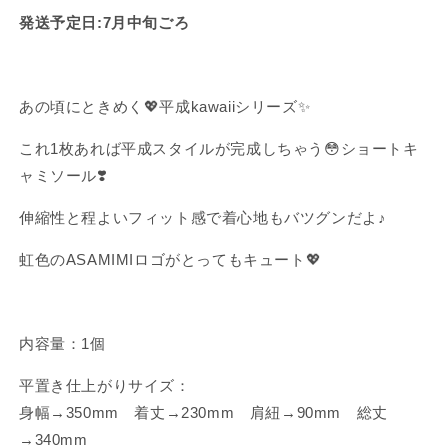
ト
ト
発送予定日:7月中旬ごろ
キ
キ
ャ
ャ
ミ
ミ
ソ
ソ
あの頃にときめく💖平成kawaiiシリーズ✨
ー
ー
これ1枚あれば平成スタイルが完成しちゃう😳ショートキ
ル
ル
【7
【7
ャミソール❣️
月
月
伸縮性と程よいフィット感で着心地もバツグンだよ♪
中
中
旬
旬
虹色のASAMIMIロゴがとってもキュート💖
発
発
送】
送】
（平
（平
成
成
内容量：1個
kawaii
kawaii
平置き仕上がりサイズ：
シ
シ
リ
リ
身幅→350mm 着丈→230mm 肩紐→90mm 総丈
ー
ー
→340mm