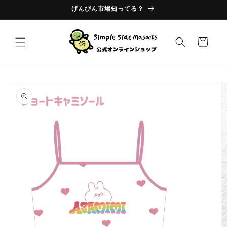
コンテ
げんぴん市場知ってる？
ンツに
進む
カ
ー
ト
商品情
報にス
キップ