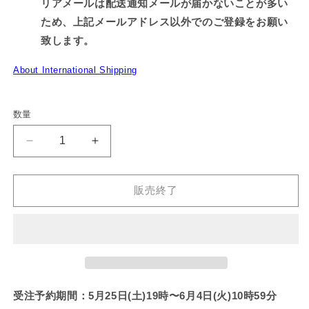
リアメールは配送通知メールが届かないことが多い
ため、上記メールアドレス以外でのご登録をお願い
致します。
About International Shipping
数量
【あ
【あ
さ
さ
み
み
販売終了
み
み
ち
ち
ゃ
ゃ
ん】
ん】
シ
シ
ョ
ョ
受注予約期間：
5月25日(土)19時〜6月4日(火)10時59分
ー
ー