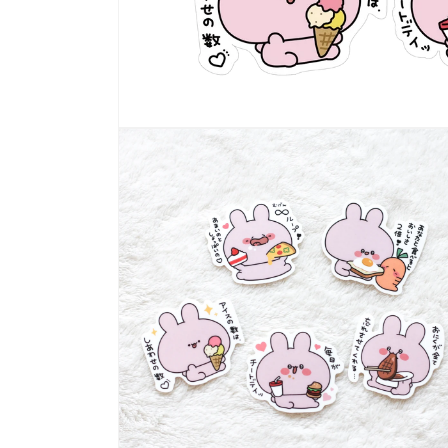
モ
ー
ダ
ル
で
メ
デ
ィ
ア
(1)
を
開
く