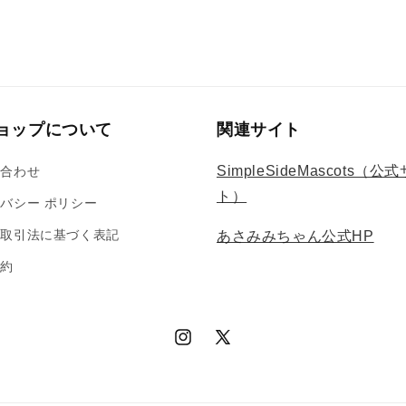
で
メ
デ
ィ
ア
(5)
を
開
ョップについて
関連サイト
く
SimpleSideMascots（公
い合わせ
ト）
バシー ポリシー
商取引法に基づく表記
あさみみちゃん公式HP
規約
Instagram
X
(Twitter)