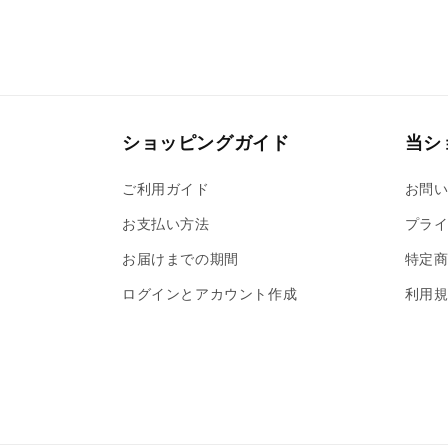
で
メ
デ
ィ
ア
(4)
を
開
ショッピングガイド
当シ
く
ご利用ガイド
お問
お支払い方法
プライ
お届けまでの期間
特定
ログインとアカウント作成
利用