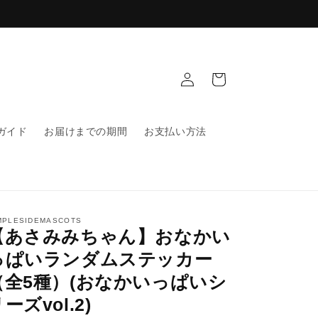
ロ
カ
グ
ー
イ
ト
ン
ガイド
お届けまでの期間
お支払い方法
MPLESIDEMASCOTS
【あさみみちゃん】おなかい
っぱいランダムステッカー
（全5種）(おなかいっぱいシ
ーズvol.2)