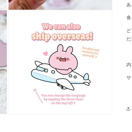
あ
モ
ー
食
ダ
ル
ど
で
メ
だ
デ
ィ
ア
(3)
を
内
開
く
サ
モ
ー
ダ
ル