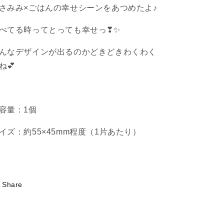
さみみ×ごはんの幸せシーンをあつめたよ♪
ス
ス
テ
テ
べてる時ってとっても幸せっ❣✨
ッ
ッ
カ
カ
んなデザインが出るのかどきどきわくわく
ー
ー
ね💕
（全
（全
5
5
種）
種）
(お
(お
容量：1個
な
な
か
か
イズ：約55
×45mm程度（1片あたり）
い
い
っ
っ
ぱ
ぱ
い
い
Share
シ
シ
リ
リ
ー
ー
ズ
ズ