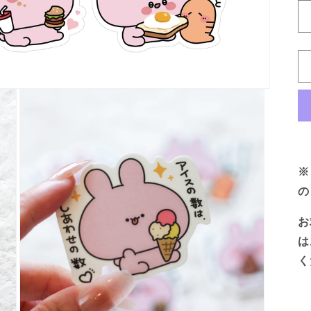
※
の
お
は
く