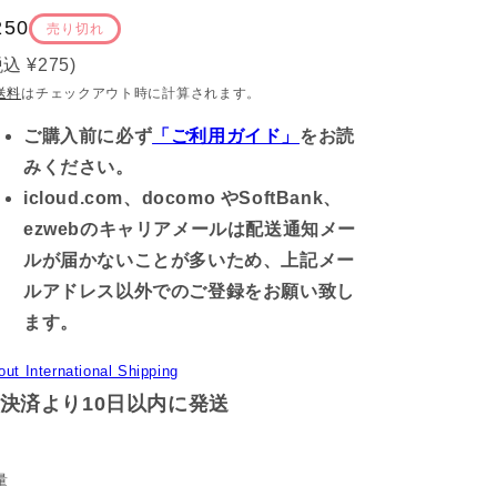
通
250
売り切れ
常
税込
¥275
)
価
送料
はチェックアウト時に計算されます。
格
ご購入前に必ず
「ご利用ガイド」
をお読
みください。
icloud.com、docomo やSoftBank、
ezwebのキャリアメールは配送通知メー
ルが届かないことが多いため、上記メー
ルアドレス以外でのご登録をお願い致し
ます。
out International Shipping
決済より10日以内に発送
量