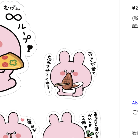
¥
(
配
Ab
ご
数