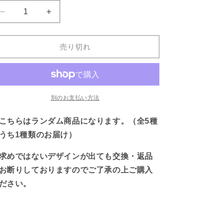
【あ
【あ
さ
さ
み
み
売り切れ
み
み
ち
ち
ゃ
ゃ
ん】
ん】
お
お
別のお支払い方法
な
な
こちらはランダム商品になります。（全5種
か
か
い
い
うち1種類のお届け）
っ
っ
求めではないデザインが出ても交換・返品
ぱ
ぱ
い
い
お断りしておりますのでご了承の上ご購入
ラ
ラ
ださい。
ン
ン
ダ
ダ
ム
ム