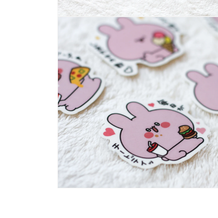
モ
ー
ダ
ル
で
メ
デ
ィ
ア
(2)
を
開
く
モ
ー
ダ
ル