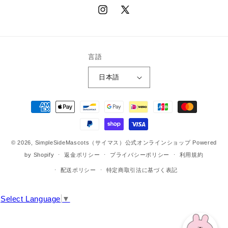
Instagram
X
(Twitter)
言語
日本語
決
済
方
法
© 2026,
SimpleSideMascots（サイマス）公式オンラインショップ
Powered
by Shopify
返金ポリシー
プライバシーポリシー
利用規約
配送ポリシー
特定商取引法に基づく表記
Select Language
▼