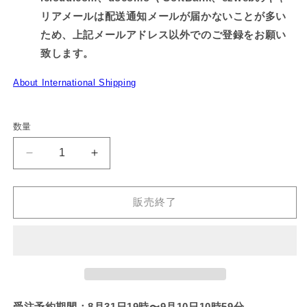
リアメールは配送通知メールが届かないことが多い
ため、上記メールアドレス以外でのご登録をお願い
致します。
About International Shipping
数量
【あ
【あ
さ
さ
み
み
販売終了
み
み
ち
ち
ゃ
ゃ
ん】
ん】
パ
パ
ジ
ジ
受注予約期間：8月31日19時〜9月10日10時59分