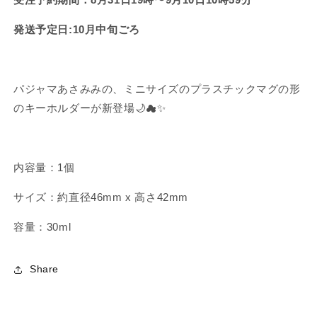
ャ
ャ
マ
マ
発送予定日:10月中旬ごろ
あ
あ
さ
さ
み
み
み
み
パジャマあさみみの、ミニサイズのプラスチックマグの形
の
の
のキーホルダーが新登場🌙☁✨
ミ
ミ
ニ
ニ
ミ
ミ
内容量：1個
ニ
ニ
プ
プ
サイズ：約
直径46mm x 高さ42mm
ラ
ラ
ス
ス
容量：30ml
チ
チ
ッ
ッ
Share
ク
ク
マ
マ
グ
グ