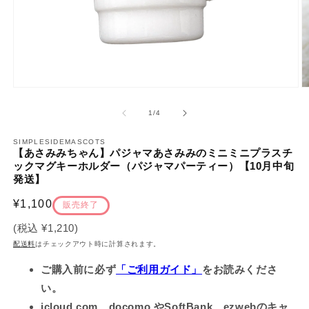
モ
ー
の
1
/
4
ダ
ル
で
SIMPLESIDEMASCOTS
【あさみみちゃん】パジャマあさみみのミニミニプラスチ
メ
ックマグキーホルダー（パジャマパーティー）【10月中旬
デ
発送】
ィ
ア
(1)
通
¥1,100
(2
販売終了
を
常
開
(税込
¥1,210
)
価
く
配送料
はチェックアウト時に計算されます。
格
ご購入前に必ず
「ご利用ガイド」
をお読みくださ
い。
icloud.com、docomo やSoftBank、ezwebのキャ