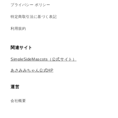
発
発
プライバシー ポリシー
送】
送】
特定商取引法に基づく表記
の
の
数
数
利用規約
量
量
を
を
減
増
関連サイト
ら
や
す
す
SimpleSideMascots（公式サイト）
あさみみちゃん公式HP
運営
会社概要