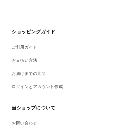
キ
キ
ー
ー
ホ
ホ
ル
ル
ダ
ダ
ショッピングガイド
ー
ー
（パ
（パ
ご利用ガイド
ジ
ジ
ャ
ャ
お支払い方法
マ
マ
パ
パ
お届けまでの期間
ー
ー
ログインとアカウント作成
テ
テ
ィ
ィ
ー）
ー）
当ショップについて
【10
【10
月
月
中
中
お問い合わせ
旬
旬