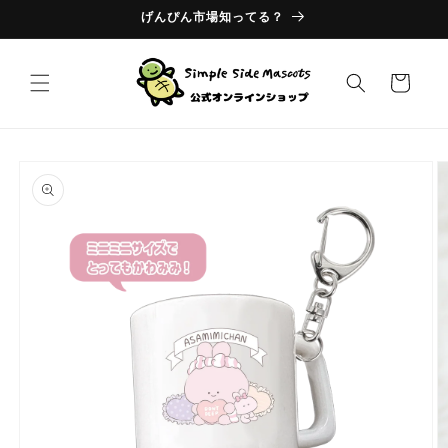
コンテ
げんぴん市場知ってる？
ンツに
進む
カ
ー
ト
商品情
報にス
キップ