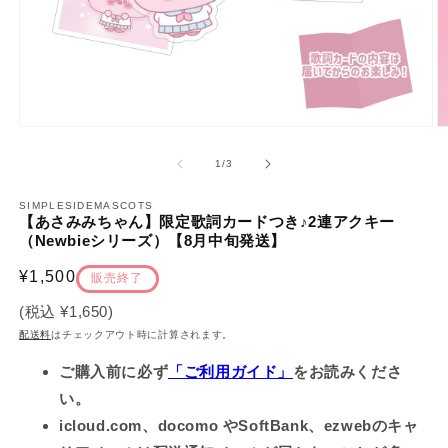
モ
ー
の
1
/
3
ダ
ル
で
SIMPLESIDEMASCOTS
【あさみみちゃん】限定歌詞カードつき♪2連アクキー
メ
（Newbieシリーズ）【8月中旬発送】
デ
ィ
通
¥1,500
ア
販売終了
(1)
(2
常
を
(税込
¥1,650
)
価
開
配送料
はチェックアウト時に計算されます。
く
格
ご購入前に必ず
「ご利用ガイド」
をお読みくださ
い。
icloud.com、docomo やSoftBank、ezwebのキャ