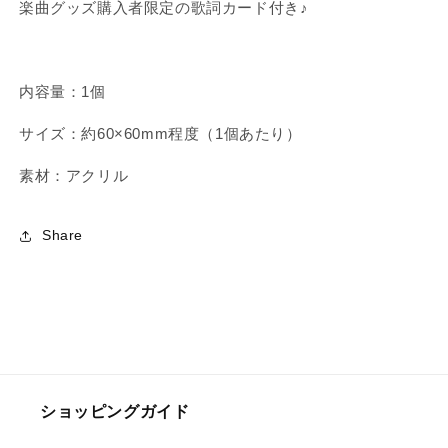
ー
ー
楽曲グッズ購入者限定の歌詞カード付き♪
ズ）
ズ）
【8
【8
月
月
内容量：1個
中
中
旬
旬
サイズ：約60×60mm程度（1個あたり）
発
発
送】
送】
素材：アクリル
の
の
数
数
Share
量
量
を
を
減
増
ら
や
す
す
ショッピングガイド