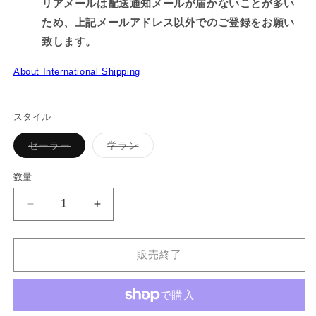
リアメールは配送通知メールが届かないことが多い
ため、上記メールアドレス以外でのご登録をお願い
致します。
About International Shipping
スタイル
バ
バ
セーラー
学ラン
リ
リ
エ
エ
ー
ー
数量
シ
シ
ョ
ョ
ン
ン
【あ
【あ
は
は
売
売
さ
さ
り
り
切
切
み
み
れ
れ
販売終了
み
み
て
て
い
い
ち
ち
る
る
か
か
ゃ
ゃ
販
販
ん】
ん】
売
売