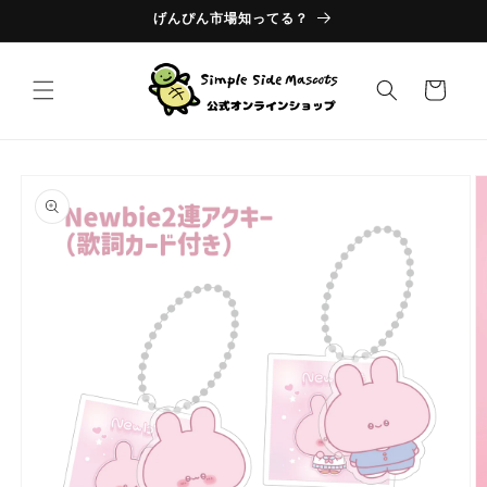
コンテ
げんぴん市場知ってる？
ンツに
進む
カ
ー
ト
商品情
報にス
キップ