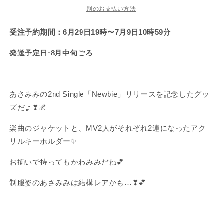
で
で
限
限
別のお支払い方法
き
き
ま
ま
定
定
せ
せ
受注予約期間：6月29日19時〜7月9日10時59分
ん
ん
歌
歌
詞
詞
発送予定日:8月中旬ごろ
カ
カ
ー
ー
ド
ド
つ
つ
あさみみの2nd Single「Newbie」リリースを記念したグッ
き
き
ズだよ❣🌌
♪2
♪2
連
連
楽曲のジャケットと、MV2人がそれぞれ2連になったアク
ア
ア
リルキーホルダー✨
ク
ク
キ
キ
お揃いで持ってもかわみみだね💕
ー
ー
制服姿のあさみみは結構レアかも…❣💕
（Newbie
（Newbie
シ
シ
リ
リ