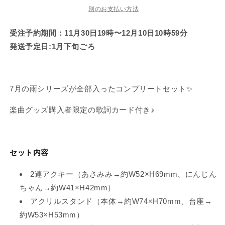
で
で
で
で
7
7
別のお支払い方法
き
き
き
き
ま
ま
ま
ま
月
月
せ
せ
せ
せ
の
の
受注予約期間：11月30日19時〜12月10日10時59分
ん
ん
ん
ん
雨
雨
発送予定日:1月下旬ごろ
ぜ
ぜ
ん
ん
ぶ
ぶ
7月の雨シリーズが全部入ったコンプリートセット✨
セ
セ
ッ
ッ
楽曲グッズ購入者限定の歌詞カード付き♪
ト
ト
（7
（7
月
月
セット内容
の
の
雨
雨
2連アクキー（あさみみ→約W52×H69mm、にんじん
シ
シ
ちゃん→約W41×H42mm）
リ
リ
ー
ー
アクリルスタンド（
本体→約W74×H70mm、台座→
ズ）
ズ）
約W53×H53mm）