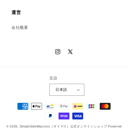
運営
会社概要
Instagram
X
(Twitter)
言語
日本語
決
済
方
法
© 2026,
SimpleSideMascots（サイマス）公式オンラインショップ
Powered