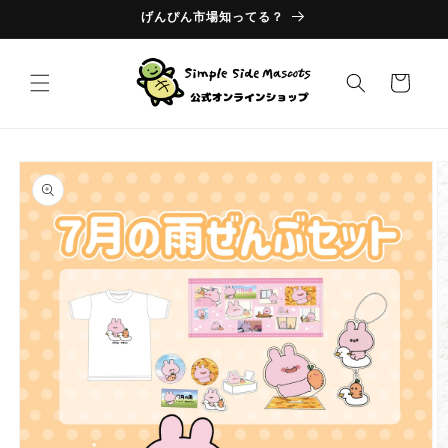
コンテ
げんぴん市場知ってる？
ンツに
進む
カ
ー
ト
商品情
報にス
キップ