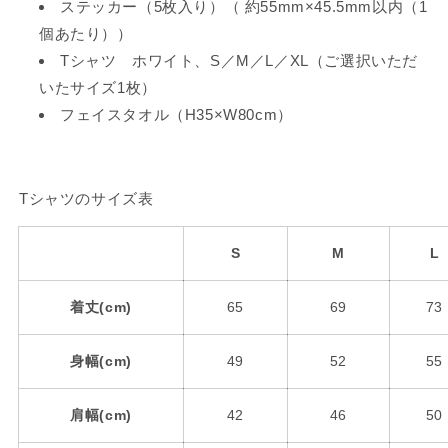
【1
【1
ステッカー（5枚入り）（
約55mm×45.5mm以内（1
月
月
個あたり））
下
下
Tシャツ
ホワイト、
S／M／L／XL（ご選択いただ
旬
旬
いたサイズ1枚）
発
発
フェイスタオル（
H35×W80cm）
送】
送】
の
の
数
数
量
量
Tシャツのサイズ表
を
を
減
増
S
M
L
ら
や
す
す
着丈(cm)
65
69
73
身幅(cm)
49
52
55
肩幅(cm)
42
46
50