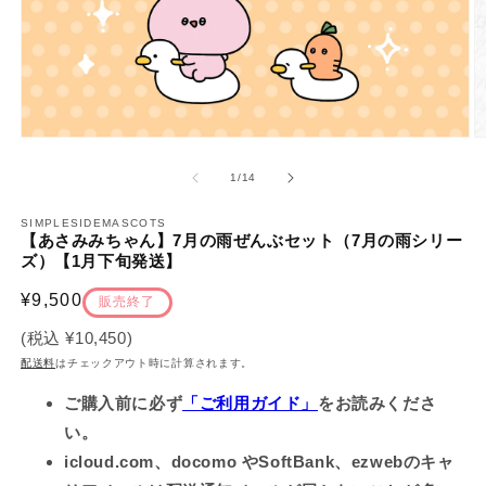
モ
ー
の
1
/
14
ダ
ル
で
SIMPLESIDEMASCOTS
【あさみみちゃん】7月の雨ぜんぶセット（7月の雨シリー
メ
ズ）【1月下旬発送】
デ
ィ
通
¥9,500
ア
販売終了
(1)
(2
常
を
(税込
¥10,450
)
価
開
配送料
はチェックアウト時に計算されます。
く
格
ご購入前に必ず
「ご利用ガイド」
をお読みくださ
い。
icloud.com、docomo やSoftBank、ezwebのキャ