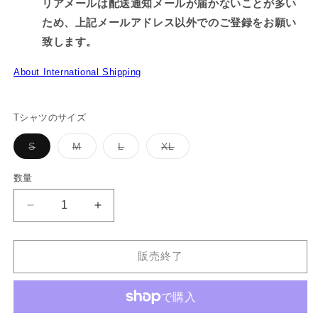
リアメールは配送通知メールが届かないことが多い
ため、上記メールアドレス以外でのご登録をお願い
致します。
About International Shipping
Tシャツのサイズ
バ
バ
バ
バ
S
M
L
XL
リ
リ
リ
リ
エ
エ
エ
エ
ー
ー
ー
ー
数量
シ
シ
シ
シ
ョ
ョ
ョ
ョ
ン
ン
ン
ン
【あ
【あ
は
は
は
は
売
売
売
売
さ
さ
り
り
り
り
切
切
切
切
み
み
れ
れ
れ
れ
販売終了
み
み
て
て
て
て
い
い
い
い
ち
ち
る
る
る
る
か
か
か
か
ゃ
ゃ
販
販
販
販
ん】
ん】
売
売
売
売