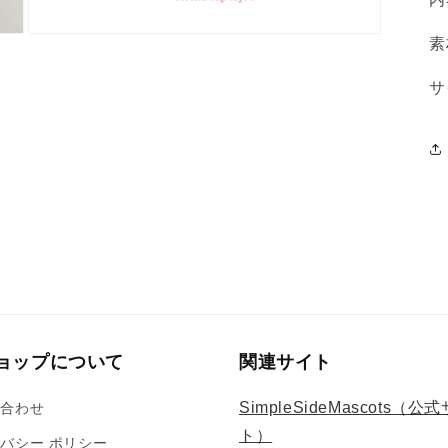
モ
素
ー
ダ
サ
ル
で
メ
デ
ィ
ア
(3)
を
開
く
ョップについて
関連サイト
SimpleSideMascots（公
い合わせ
ト）
バシー ポリシー