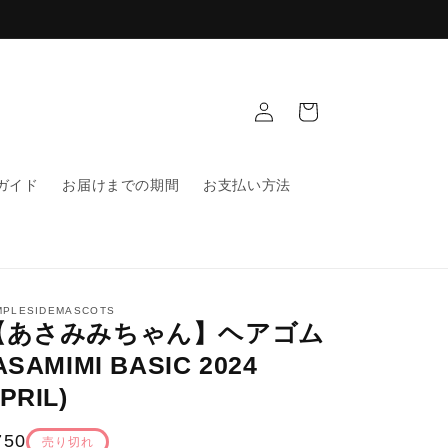
ロ
カ
グ
ー
イ
ト
ン
ガイド
お届けまでの期間
お支払い方法
MPLESIDEMASCOTS
【あさみみちゃん】ヘアゴム
ASAMIMI BASIC 2024
PRIL)
通
750
売り切れ