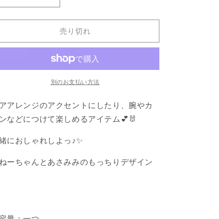
【あ
【あ
さ
さ
み
み
売り切れ
み
み
ち
ち
ゃ
ゃ
ん】
ん】
ヘ
ヘ
別のお支払い方法
ア
ア
アアレンジのアクセントにしたり、腕やカ
ゴ
ゴ
ム
ム
ンなどにつけて楽しめるアイテム💕🐰
(ASAMIMI
(ASAMIMI
BASIC
BASIC
緒におしゃれしよっ♪✨
2024
2024
APRIL)
APRIL)
ねーちゃんとあさみみのもっちりデザイン
の
の
数
数
量
量
を
を
減
増
容量：一つ