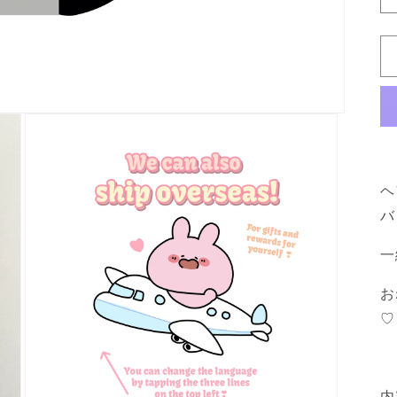
ヘ
バ
一
お
♡
内