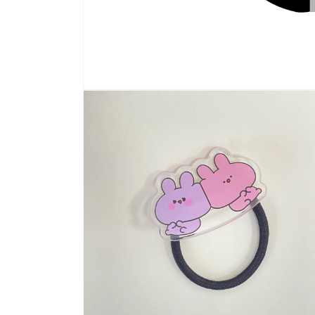
モ
ー
ダ
ル
で
メ
デ
ィ
ア
(1)
を
開
く