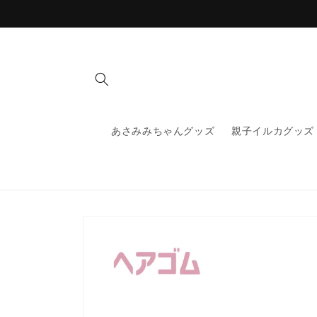
コンテ
ンツに
進む
あさみみちゃんグッズ
親子イルカグッズ
商品情
報にス
キップ