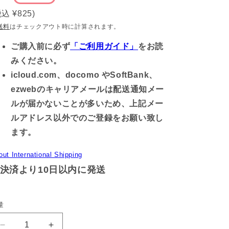
常
税込
¥825
)
価
送料
はチェックアウト時に計算されます。
格
ご購入前に必ず
「ご利用ガイド」
をお読
みください。
icloud.com、docomo やSoftBank、
ezwebのキャリアメールは配送通知メー
ルが届かないことが多いため、上記メー
ルアドレス以外でのご登録をお願い致し
ます。
out International Shipping
決済より10日以内に発送
量