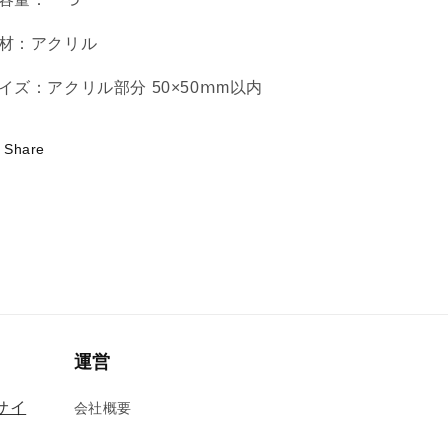
ら
や
材：アクリル
す
す
イズ
：アクリル部分 50×50ⅿm以内
Share
運営
式サイ
会社概要