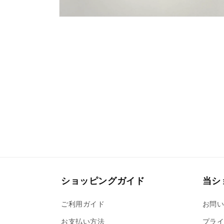
モ
ー
ダ
ル
で
メ
デ
ィ
ア
(2)
を
開
く
ショッピングガイド
当シ
ご利用ガイド
お問
お支払い方法
プライ