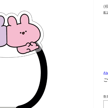
(
配
Ab
ご
数