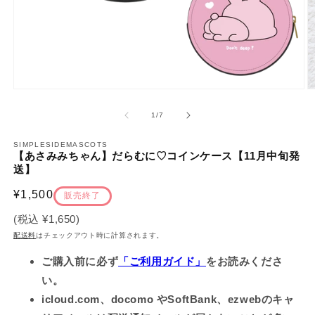
モ
ー
の
1
/
7
ダ
ル
で
SIMPLESIDEMASCOTS
【あさみみちゃん】だらむに♡コインケース【11月中旬発
メ
送】
デ
ィ
通
¥1,500
ア
販売終了
(1)
(2
常
を
(税込
¥1,650
)
価
開
配送料
はチェックアウト時に計算されます。
く
格
ご購入前に必ず
「ご利用ガイド」
をお読みくださ
い。
icloud.com、docomo やSoftBank、ezwebのキャ