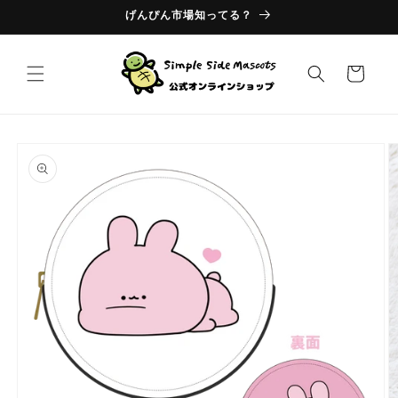
コンテ
げんぴん市場知ってる？
ンツに
進む
カ
ー
ト
商品情
報にス
キップ