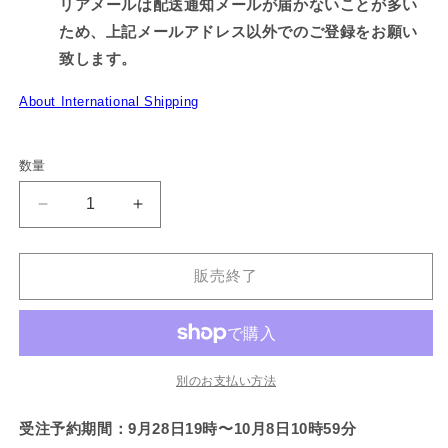
リアメールは配送通知メールが届かないことが多い
ため、上記メールアドレス以外でのご登録をお願い
致します。
About International Shipping
数量
【あ
【あ
さ
さ
み
み
販売終了
み
み
ち
ち
ゃ
ゃ
ん】
ん】
だ
だ
別のお支払い方法
ら
ら
受注予約期間：9月28日19時〜10月8日10時59分
む
む