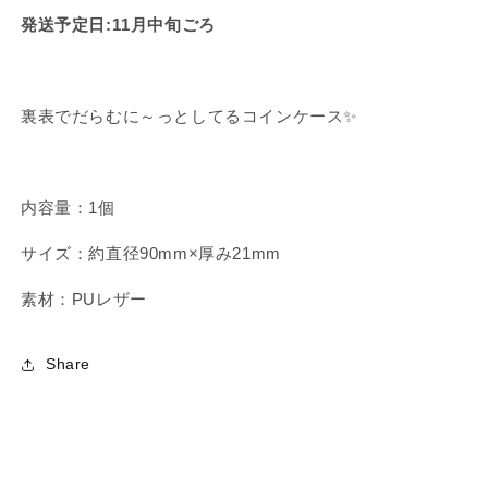
に
に
発送予定日
:11
月中旬ごろ
♡
♡
コ
コ
イ
イ
ン
ン
裏表でだらむに～っとしてるコインケース✨
ケ
ケ
ー
ー
ス
ス
内容量：1個
【11
【11
月
月
サイズ：約直径90mm×厚み21mm
中
中
旬
旬
素材：PUレザー
発
発
送】
送】
Share
の
の
数
数
量
量
を
を
減
増