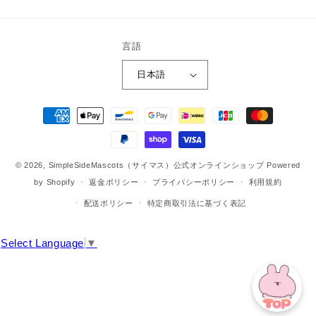
(Twitter)
言語
日本語
決
済
方
法
© 2026,
SimpleSideMascots（サイマス）公式オンラインショップ
Powered
by Shopify
返金ポリシー
プライバシーポリシー
利用規約
配送ポリシー
特定商取引法に基づく表記
Select Language
▼