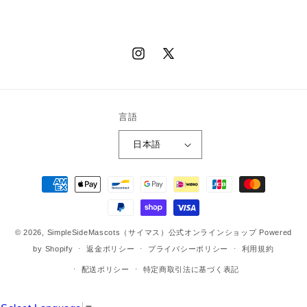
Instagram
X
(Twitter)
言語
日本語
決
済
方
法
© 2026,
SimpleSideMascots（サイマス）公式オンラインショップ
Powered
by Shopify
返金ポリシー
プライバシーポリシー
利用規約
配送ポリシー
特定商取引法に基づく表記