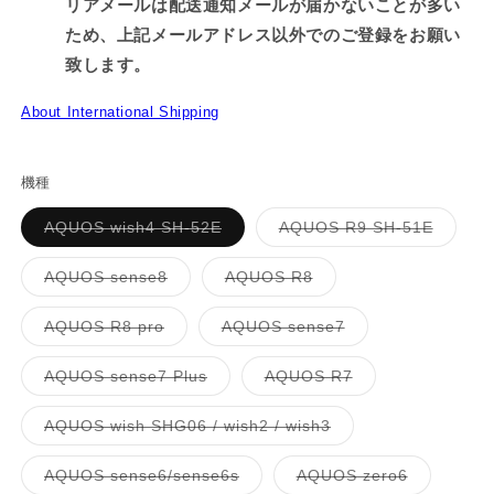
リアメールは配送通知メールが届かないことが多い
ため、上記メールアドレス以外でのご登録をお願い
致します。
About International Shipping
機種
バ
バ
AQUOS wish4 SH-52E
AQUOS R9 SH-51E
リ
リ
エ
エ
ー
ー
バ
バ
AQUOS sense8
AQUOS R8
シ
シ
リ
リ
ョ
ョ
エ
エ
ン
ン
ー
ー
バ
バ
AQUOS R8 pro
AQUOS sense7
は
は
シ
シ
リ
リ
売
売
ョ
ョ
エ
エ
り
り
ン
ン
ー
ー
バ
バ
AQUOS sense7 Plus
AQUOS R7
切
切
は
は
シ
シ
リ
リ
れ
れ
売
売
ョ
ョ
エ
エ
て
て
り
り
ン
ン
ー
ー
バ
AQUOS wish SHG06 / wish2 / wish3
い
い
切
切
は
は
シ
シ
リ
る
る
れ
れ
売
売
ョ
ョ
エ
か
か
て
て
り
り
ン
ン
ー
販
販
バ
バ
AQUOS sense6/sense6s
AQUOS zero6
い
い
切
切
は
は
シ
売
売
リ
リ
る
る