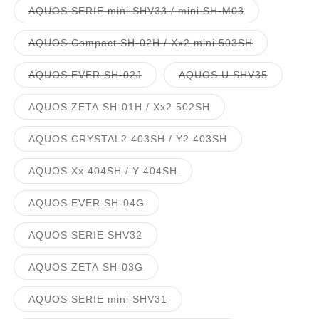
て
り
ん
ン
き
ー
販
バ
AQUOS SERIE mini SHV33 / mini SH-M03
い
切
は
ま
シ
売
リ
る
れ
売
せ
ョ
で
エ
か
て
り
ん
ン
き
ー
販
バ
AQUOS Compact SH-02H / Xx2 mini 503SH
い
切
は
ま
シ
売
リ
る
れ
売
せ
ョ
で
エ
か
て
り
ん
ン
き
ー
販
バ
バ
AQUOS EVER SH-02J
AQUOS U SHV35
い
切
は
ま
シ
売
リ
リ
る
れ
売
せ
ョ
で
エ
エ
か
て
り
ん
ン
き
ー
ー
販
バ
AQUOS ZETA SH-01H / Xx2 502SH
い
切
は
ま
シ
シ
売
リ
る
れ
売
せ
ョ
ョ
で
エ
か
て
り
ん
ン
ン
き
ー
販
バ
AQUOS CRYSTAL2 403SH / Y2 403SH
い
切
は
は
ま
シ
売
リ
る
れ
売
売
せ
ョ
で
エ
か
て
り
り
ん
ン
き
ー
販
バ
AQUOS Xx 404SH / Y 404SH
い
切
切
は
ま
シ
売
リ
る
れ
れ
売
せ
ョ
で
エ
か
て
て
り
ん
ン
き
ー
販
バ
AQUOS EVER SH-04G
い
い
切
は
ま
シ
売
リ
る
る
れ
売
せ
ョ
で
エ
か
か
て
り
ん
ン
き
ー
販
販
バ
AQUOS SERIE SHV32
い
切
は
ま
シ
売
売
リ
る
れ
売
せ
ョ
で
で
エ
か
て
り
ん
ン
き
き
ー
販
バ
AQUOS ZETA SH-03G
い
切
は
ま
ま
シ
売
リ
る
れ
売
せ
せ
ョ
で
エ
か
て
り
ん
ん
ン
き
ー
販
バ
AQUOS SERIE mini SHV31
い
切
は
ま
シ
売
リ
る
れ
売
せ
ョ
で
エ