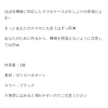
対
対
応
応
ほぼ全機種に対応したスマホケースが久しぶりの登場だよ
ス
ス
✌️✨
マ
マ
ホ
ホ
きっとあなたのスマホにも合うはずっ🤭💓
ケ
ケ
あなたのために作るから、機種を間違えないように注意し
ー
ー
ス
ス
てね🥺🙏
(ブ
(ブ
ラ
ラ
ッ
ッ
内容量：1個
ク)
ク)
AQUOS
AQUOS
素材：
ポリカーボネート
シ
シ
リ
リ
カラー：ブラック
ー
ー
※無理にはめると壊れやすいのでご注意ください
ズ
ズ
【9
【9
月
月