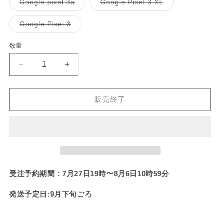
販
販
バ
バ
Google pixel 3a
Google Pixel 3 XL
い
い
切
切
は
は
ま
ま
シ
シ
売
売
リ
リ
る
る
れ
れ
売
売
せ
せ
ョ
ョ
で
で
エ
エ
か
か
て
て
り
り
ん
ん
ン
ン
き
き
ー
ー
販
販
バ
Google Pixel 3
い
い
切
切
は
は
ま
ま
シ
シ
売
売
リ
る
る
れ
れ
売
売
せ
せ
ョ
ョ
で
で
エ
か
か
て
て
り
り
ん
ん
ン
ン
き
き
ー
販
販
数量
い
い
切
切
は
は
ま
ま
シ
売
売
る
る
れ
れ
売
売
せ
せ
ョ
で
で
か
か
て
て
り
り
ん
ん
ン
き
き
販
販
い
い
【あ
【あ
切
切
は
ま
ま
売
売
る
る
れ
れ
売
せ
せ
さ
さ
で
で
か
か
て
て
り
ん
ん
き
き
販
販
い
い
切
み
み
ま
ま
売
売
る
る
れ
販売終了
せ
せ
で
で
み
み
か
か
て
ん
ん
き
き
販
販
い
ち
ち
ま
ま
売
売
る
せ
せ
で
で
か
ゃ
ゃ
ん
ん
き
き
販
ま
ま
ん】
ん】
売
せ
せ
で
FUANDARAKE...
FUANDARAKE...
ん
ん
き
ま
ほ
ほ
せ
ぼ
ぼ
受注予約期間：7月27日19時〜8月6日10時59分
ん
全
全
発送予定日:9月下旬ごろ
機
機
種
種