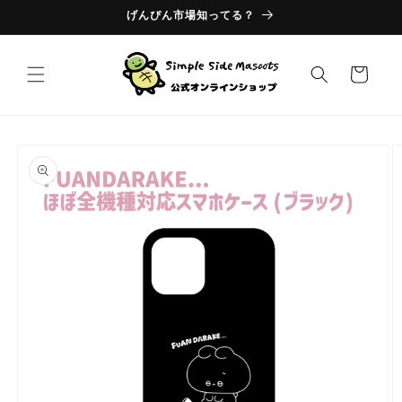
コンテ
げんぴん市場知ってる？
ンツに
進む
カ
ー
ト
商品情
報にス
キップ