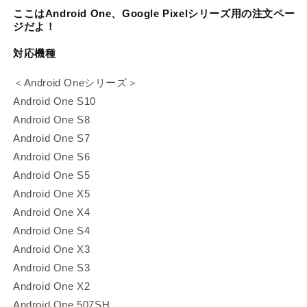
ズ
ズ
ここはAndroid One、Google Pixelシリーズ用の注文ペー
【9
【9
ジだよ！
月
月
下
下
対応機種
旬
旬
＜
Android Oneシリーズ＞
発
発
送】
送】
Android One S10
の
の
Android One S8
数
数
Android One S7
量
量
Android One S6
を
を
Android One S5
減
増
Android One X5
ら
や
Android One X4
す
す
Android One S4
Android One X3
Android One S3
Android One X2
Android One 507SH