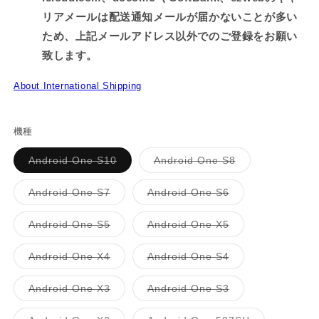
リアメールは配送通知メールが届かないことが多い
ため、上記メールアドレス以外でのご登録をお願い
致します。
About International Shipping
機種
バ
バ
Android One S10
Android One S8
リ
リ
エ
エ
ー
ー
バ
バ
Android One S7
Android One S6
シ
シ
リ
リ
ョ
ョ
エ
エ
ン
ン
ー
ー
バ
バ
Android One S5
Android One X5
は
は
シ
シ
リ
リ
売
売
ョ
ョ
エ
エ
り
り
ン
ン
ー
ー
バ
バ
Android One X4
Android One S4
切
切
は
は
シ
シ
リ
リ
れ
れ
売
売
ョ
ョ
エ
エ
て
て
り
り
ン
ン
ー
ー
バ
バ
Android One X3
Android One S3
い
い
切
切
は
は
シ
シ
リ
リ
る
る
れ
れ
売
売
ョ
ョ
エ
エ
か
か
て
て
り
り
ン
ン
ー
ー
販
販