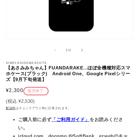
モ
ー
の
1
/
2
ダ
ル
で
SIMPLESIDEMASCOTS
【あさみみちゃん】FUANDARAKE...ほぼ全機種対応スマ
メ
ホケース(ブラック) Android One、Google Pixelシリー
デ
ズ【9月下旬発送】
ィ
ア
(1)
通
¥2,300
(2
販売終了
を
常
開
(税込
¥2,530
)
価
く
配送料
はチェックアウト時に計算されます。
格
ご購入前に必ず
「ご利用ガイド」
をお読みくださ
い。
icloud.com、docomo やSoftBank、ezwebのキャ