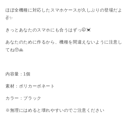
対
対
応
応
ほぼ全機種に対応したスマホケースが久しぶりの登場だよ
ス
ス
✌️✨
マ
マ
ホ
ホ
きっとあなたのスマホにも合うはずっ🤭💓
ケ
ケ
あなたのために作るから、機種を間違えないように注意し
ー
ー
ス
ス
てね🥺🙏
(ブ
(ブ
ラ
ラ
ッ
ッ
内容量：1個
ク)
ク)
Android
Android
素材：
ポリカーボネート
One、
One、
Google
Google
カラー：ブラック
Pixel
Pixel
シ
シ
※無理にはめると壊れやすいのでご注意ください
リ
リ
ー
ー