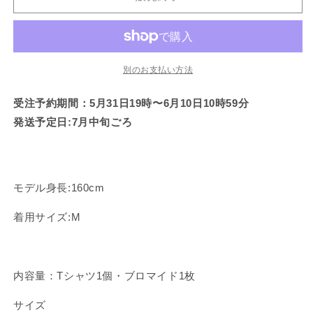
み
み
て
て
て
て
で
で
い
い
い
い
き
き
ち
ち
る
る
る
る
ま
ま
か
か
か
か
せ
せ
ゃ
ゃ
販
販
販
販
ん
ん
ん】
ん】
売
売
売
売
で
で
で
で
ば
ば
別のお支払い方法
き
き
き
き
ま
ま
ま
ま
ぶ
ぶ
せ
せ
せ
せ
受注予約期間：5月31日19時〜6月10日10時59分
ん
ん
ん
ん
み
み
み
み
発送予定日:7月中旬ごろ
T
T
シ
シ
ャ
ャ
ツ
ツ
モデル身長:160cm
（ブ
（ブ
着用サイズ:M
ロ
ロ
マ
マ
イ
イ
ド
ド
内容量：Tシャツ1個・ブロマイド1枚
付
付
き）
き）
サイズ