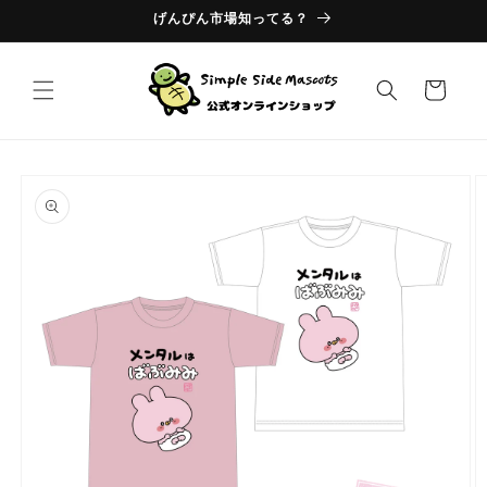
コンテ
げんぴん市場知ってる？
ンツに
進む
カ
ー
ト
商品情
報にス
キップ