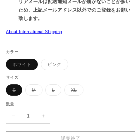
リアメールは配送通知メールが届かないことが多い
ため、上記メールアドレス以外でのご登録をお願い
致します。
About International Shipping
カラー
バ
バ
ホワイト
ピンク
リ
リ
エ
エ
ー
ー
サイズ
シ
シ
ョ
ョ
バ
バ
バ
バ
S
M
L
XL
ン
ン
リ
リ
リ
リ
は
は
エ
エ
エ
エ
売
売
ー
ー
ー
ー
り
り
数量
シ
シ
シ
シ
切
切
ョ
ョ
ョ
ョ
れ
れ
ン
ン
ン
ン
て
て
【あ
【あ
は
は
は
は
い
い
売
売
売
売
る
る
さ
さ
り
り
り
り
か
か
切
切
切
切
み
み
販
販
れ
れ
れ
れ
販売終了
売
売