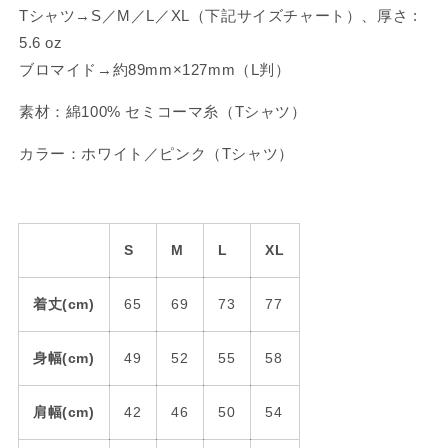
【7
【7
Tシャツ→S／M／L／XL（下記サイズチャート）、厚さ :
月
月
5.6 oz
中
中
ブロマイド→約
89mm×127mm（L判）
旬
旬
発
発
素材：綿100% セミコーマ糸（Tシャツ）
送】
送】
カラー：ホワイト／ピンク（Tシャツ）
の
の
数
数
量
量
を
を
減
増
S
M
L
XL
ら
や
す
す
着丈(cm)
65
69
73
77
身幅(cm)
49
52
55
58
肩幅(cm)
42
46
50
54