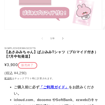
モ
ー
の
1
/
9
ダ
ル
で
SIMPLESIDEMASCOTS
【あさみみちゃん】ばぶみみTシャツ（ブロマイド付き）
メ
【7月中旬発送】
デ
ィ
通
¥3,900
ア
販売終了
(1)
(2
常
を
(税込
¥4,290
)
価
開
配送料
はチェックアウト時に計算されます。
く
格
ご購入前に必ず
「ご利用ガイド」
をお読みくださ
い。
icloud.com、docomo やSoftBank、ezwebのキャ