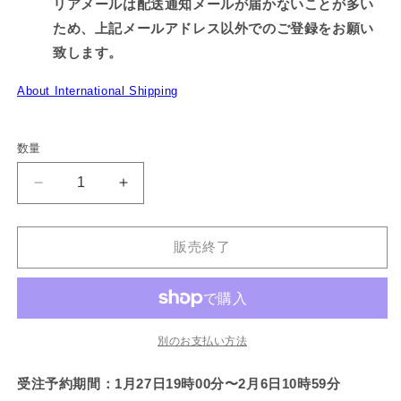
リアメールは配送通知メールが届かないことが多い
ため、上記メールアドレス以外でのご登録をお願い
致します。
About International Shipping
数量
【あ
【あ
さ
さ
み
み
販売終了
み
み
ち
ち
ゃ
ゃ
ん】
ん】
防
防
別のお支払い方法
災
災
7
7
受注予約期間：1月27日19時00分〜2月6日10時59分