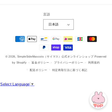
(Twitter)
言語
日本語
決
済
方
法
© 2026,
SimpleSideMascots（サイマス）公式オンラインショップ
Powered
by Shopify
返金ポリシー
プライバシーポリシー
利用規約
配送ポリシー
特定商取引法に基づく表記
Select Language
▼