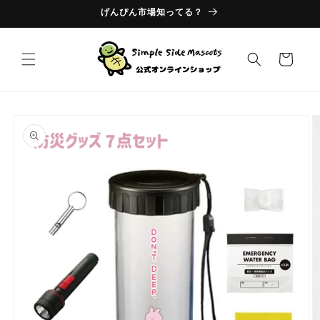
コンテ
げんぴん市場知ってる？
ンツに
進む
カ
ー
ト
商品情
報にス
キップ