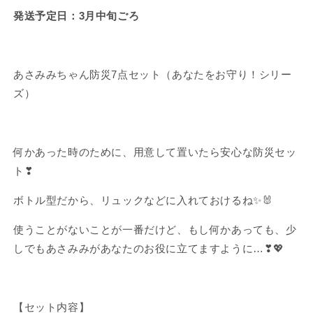
点
点
発送予定日：3月中旬ごろ
セ
セ
ッ
ッ
ト
ト
（あ
（あ
あさみみちゃん防災7点セット（あなたをお守り！シリー
な
な
ズ）
た
た
を
を
お
お
何かあった時のために、用意して置いたら安心な防災セッ
守
守
り！
り！
ト❣
シ
シ
ボトル型だから、リュックなどに入れておけるね✨🐰
リ
リ
ー
ー
使うことがないことが一番だけど、もし何かあっても、少
ズ）
ズ）
しでもあさみみがあなたのお役に立てますように…❣💖
【3
【3
月
月
中
中
旬
旬
【セット内容】