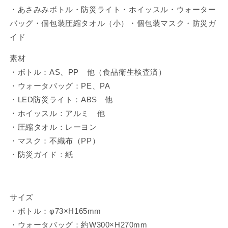
発
発
・あさみみボトル
・防災ライト・ホイッスル・ウォーター
送】
送】
バッグ・個包装圧縮タオル（小）・個包装マスク・防災ガ
の
の
イド
数
数
量
量
素材
を
を
・ボトル：AS、PP 他（食品衛生検査済）
減
増
・ウォータバッグ：PE、PA
ら
や
・LED防災ライト：ABS 他
す
す
・ホイッスル：アルミ 他
・圧縮タオル：レーヨン
・マスク：不織布（PP）
・防災ガイド：紙
サイズ
・ボトル：φ73×H165mm
・ウォータバッグ：約W300×H270mm