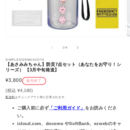
モ
ー
の
1
/
4
ダ
ル
で
SIMPLESIDEMASCOTS
【あさみみちゃん】防災7点セット（あなたをお守り！シ
メ
リーズ） 【3月中旬発送】
デ
ィ
通
¥3,800
ア
販売終了
(1)
(2
常
を
(税込
¥4,180
)
価
開
配送料
はチェックアウト時に計算されます。
く
格
ご購入前に必ず
「ご利用ガイド」
をお読みくださ
い。
icloud.com、docomo やSoftBank、ezwebのキャ