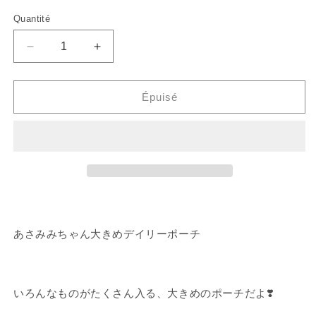
Quantité
Réduisez
Augmentez
la
la
taille
taille
de
de
Épuisé
la
la
grande
pochette
pochette
quotidienne
journalière
plus
d'Asamimi-
grande
chan.
[Asamimi-
chan].
あさみみちゃん大きめデイリーポーチ
いろんなものがたくさん入る、大きめのポーチだよ❣️