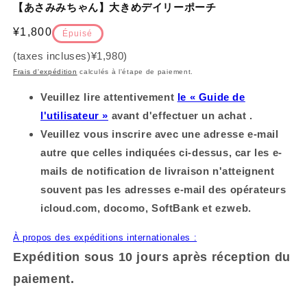
【あさみみちゃん】大きめデイリーポーチ
fenêtre
m
modèle
d
f
Prix
¥1,800
Épuisé
(taxes incluses)
¥1,980
)
habituel
Frais d'expédition
calculés à l'étape de paiement.
Veuillez lire attentivement
le « Guide de
l'utilisateur »
avant d'effectuer un achat .
Veuillez vous inscrire avec une adresse e-mail
autre que celles indiquées ci-dessus, car les e-
mails de notification de livraison n'atteignent
souvent pas les adresses e-mail des opérateurs
icloud.com, docomo, SoftBank et ezweb.
À propos des expéditions internationales :
Expédition sous 10 jours après réception du
paiement.