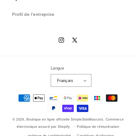
Profil de l'entreprise
Instagram
X
(Twitter)
Langue
Français
Moyens
de
paiement
© 2026,
Boutique en ligne officielle SimpleSideMascots.
Commerce
électronique assuré par Shopify.
Politique de rémunération
politique de confidentialité
Conditions d'utilisation