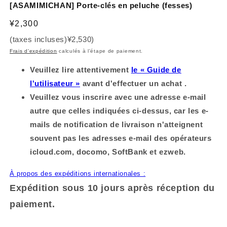
[ASAMIMICHAN] Porte-clés en peluche (fesses)
fenêtre
m
modèle
d
f
Prix
¥2,300
(taxes incluses)
¥2,530
)
habituel
Frais d'expédition
calculés à l'étape de paiement.
Veuillez lire attentivement
le « Guide de
l'utilisateur »
avant d'effectuer un achat .
Veuillez vous inscrire avec une adresse e-mail
autre que celles indiquées ci-dessus, car les e-
mails de notification de livraison n'atteignent
souvent pas les adresses e-mail des opérateurs
icloud.com, docomo, SoftBank et ezweb.
À propos des expéditions internationales :
Expédition sous 10 jours après réception du
paiement.