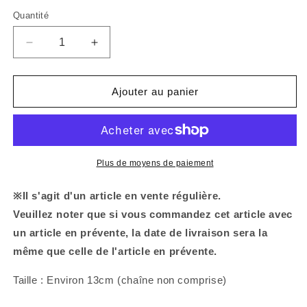
Quantité
Réduire
Augmenter
la
la
quantité
quantité
de
de
Ajouter au panier
[ASAMIMICHAN]
[ASAMIMICHAN]
Porte-
Porte-
clés
clés
en
en
peluche
peluche
Plus de moyens de paiement
(fesses)
(fesses)
※Il s'agit d'un article en vente régulière.
Veuillez noter que si vous commandez cet article avec
un article en prévente, la date de livraison sera la
même que celle de l'article en prévente.
Taille : Environ 13cm (chaîne non comprise)