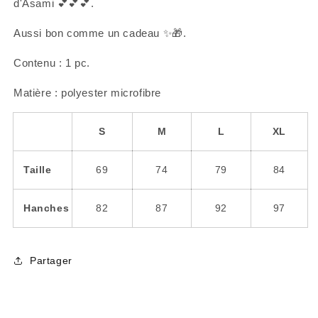
d'Asami 💕💕💕.
Aussi bon comme un cadeau ✨🎁.
Contenu : 1 pc.
Matière : polyester microfibre
S
M
L
XL
Taille
69
74
79
84
Hanches
82
87
92
97
Partager