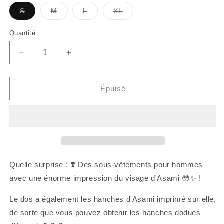
Variante
Variante
Variante
Variante
S
M
L
XL
épuisée
épuisée
épuisée
épuisée
ou
ou
ou
ou
indisponible
indisponible
indisponible
indisponible
Quantité
Réduisez
Augmentez
la
la
quantité
quantité
de
de
Épuisé
[ASAMIMI]
[ASAMIMI]
ASAMIMI
ASAMIMI
BIG
BIG
FACE
FACE
MEN'S
MEN'S
UNDERWEAR
UNDERWEAR
(ASAMIMI
(ASAMIMI
Quelle surprise : ❣️ Des sous-vêtements pour hommes
BASIC
BASIC
avec une énorme impression du visage d'Asami 😳✨ !
2024
2024
JUIN).
JUIN).
Le dos a également les hanches d'Asami imprimé sur elle,
de sorte que vous pouvez obtenir les hanches dodues