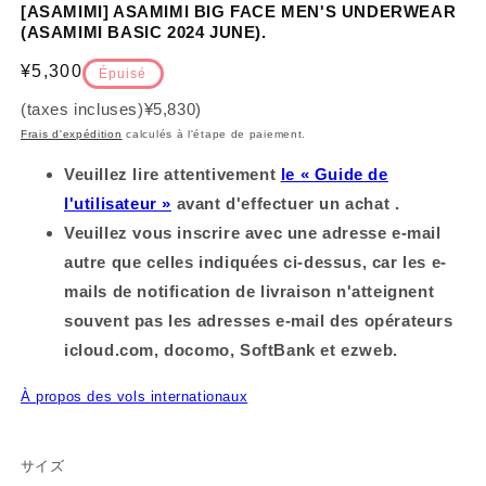
[ASAMIMI] ASAMIMI BIG FACE MEN'S UNDERWEAR
fenêtre
m
modèle
d
(ASAMIMI BASIC 2024 JUNE).
f
Prix
¥5,300
Épuisé
(taxes incluses)
¥5,830
)
habituel
Frais d'expédition
calculés à l'étape de paiement.
Veuillez lire attentivement
le « Guide de
l'utilisateur »
avant d'effectuer un achat .
Veuillez vous inscrire avec une adresse e-mail
autre que celles indiquées ci-dessus, car les e-
mails de notification de livraison n'atteignent
souvent pas les adresses e-mail des opérateurs
icloud.com, docomo, SoftBank et ezweb.
À propos des vols internationaux
サイズ