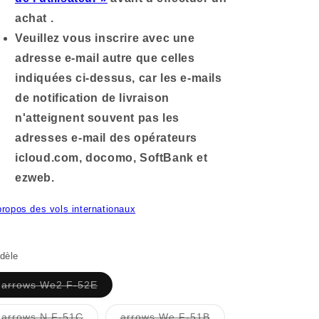
achat .
Veuillez vous inscrire avec une
adresse e-mail autre que celles
indiquées ci-dessus, car les e-mails
de notification de livraison
n'atteignent souvent pas les
adresses e-mail des opérateurs
icloud.com, docomo, SoftBank et
ezweb.
propos des vols internationaux
dèle
Variante
arrows We2 F-52E
épuisée
ou
indisponible
Variante
Variante
arrows N F-51C
arrows We F-51B