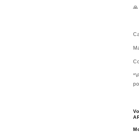
🙏
Ca
Ma
Co
*V
po
Vo
AR
Mo