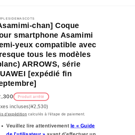
MPLESIDEMASCOTS
Asamimi-chan] Coque
our smartphone Asamimi
emi-yeux compatible avec
resque tous les modèles
blanc) ARROWS, série
UAWEI [expédié fin
eptembre]
ix
2,300
Produit arrêté
axes incluses)
¥2,530
)
bituel
is d'expédition
calculés à l'étape de paiement.
Veuillez lire attentivement
le « Guide
de l'utilisateur »
avant d'effectuer un