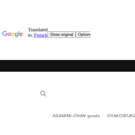
Ignorer
et
passer
au
contenu
ASAMIMI-CHAN goods
OYAKOIRUKA