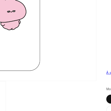
À 
Mo