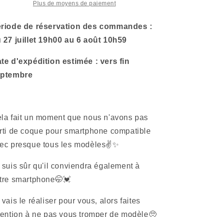
smartphone
smartphone
Plus de moyens de paiement
Asamimi
Asamimi
demi-
demi-
riode de réservation des commandes :
yeux
yeux
 27 juillet 19h00 au 6 août 10h59
compatible
compatible
avec
avec
te d'expédition estimée : vers fin
presque
presque
tous
tous
eptembre
les
les
modèles
modèles
(blanc)
(blanc)
ARROWS,
ARROWS,
la fait un moment que nous n'avons pas
série
série
rti de coque pour smartphone compatible
HUAWEI
HUAWEI
ec presque tous les modèles✌️✨
[expédié
[expédié
fin
fin
septembre]
septembre]
 suis sûr qu'il conviendra également à
tre smartphone🤭💓
 vais le réaliser pour vous, alors faites
tention à ne pas vous tromper de modèle🥺