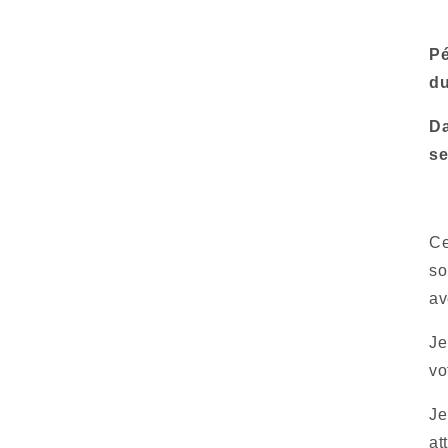
Pé
du
Da
s
Ce
so
av
Je
vo
Je
at