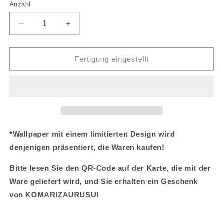
Anzahl
Verringere
Erhöhe
die
die
Menge
Menge
für
für
Fertigung eingestellt
[KOMARIZAURUSU]
[KOMARIZAURUSU]
Zwei
Zwei
BASIC
BASIC
ackee
ackee
[Versand
[Versand
Mitte
Mitte
Dezember]
Dezember]
*Wallpaper mit einem limitierten Design wird
denjenigen präsentiert, die Waren kaufen!
Bitte lesen Sie den QR-Code auf der Karte, die mit der
Ware geliefert wird, und Sie erhalten ein Geschenk
von KOMARIZAURUSU!