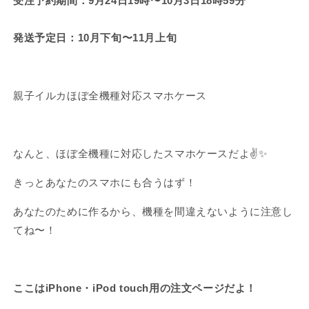
kompatibel
受注予約期間：9月24日19時〜10月3日18時59分
Smartphone-
mit
Hülle,
fast
発送予定日：10月下旬〜11月上旬
kompatibel
allen
mit
Modellen【Versand
fast
Anfang
allen
November】
親子イルカほぼ全機種対応スマホケース
Modellen
[Versand
Anfang
November]
なんと、ほぼ全機種に対応したスマホケースだよ✌️✨
きっとあなたのスマホにも合うはず！
あなたのために作るから、機種を間違えないように注意し
てね〜！
ここはiPhone・iPod touch用の注文ページだよ！