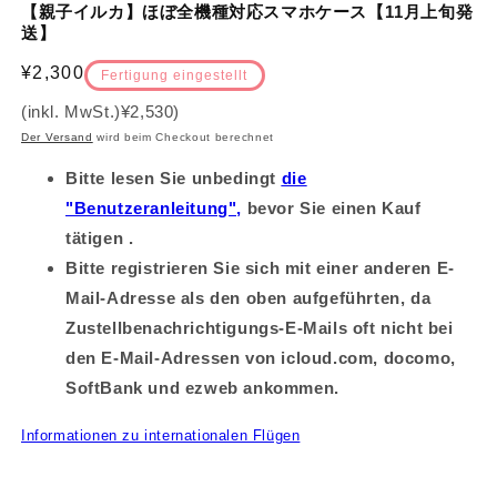
【親子イルカ】ほぼ全機種対応スマホケース【11月上旬発
送】
Normalpreis
¥2,300
Fertigung eingestellt
(inkl. MwSt.)
¥2,530
)
Der Versand
wird beim Checkout berechnet
Bitte lesen Sie unbedingt
die
"Benutzeranleitung",
bevor Sie einen Kauf
tätigen .
Bitte registrieren Sie sich mit einer anderen E-
Mail-Adresse als den oben aufgeführten, da
Zustellbenachrichtigungs-E-Mails oft nicht bei
den E-Mail-Adressen von icloud.com, docomo,
SoftBank und ezweb ankommen.
Informationen zu internationalen Flügen