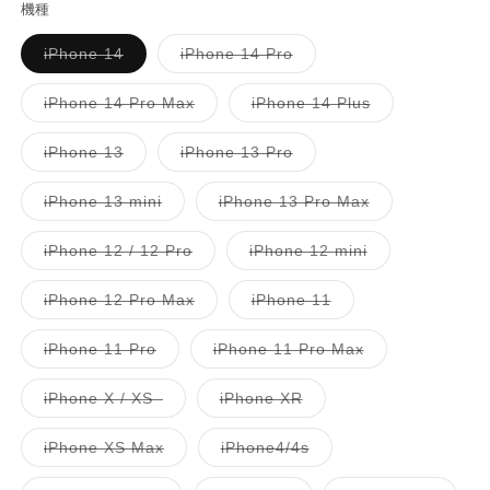
機種
Variante
Variante
iPhone 14
iPhone 14 Pro
ausverkauft
ausverkauft
oder
oder
nicht
nicht
Variante
Variante
iPhone 14 Pro Max
iPhone 14 Plus
verfügbar
verfügbar
ausverkauft
ausverkauft
oder
oder
nicht
nicht
Variante
Variante
iPhone 13
iPhone 13 Pro
verfügbar
verfügbar
ausverkauft
ausverkauft
oder
oder
nicht
nicht
Variante
Variante
iPhone 13 mini
iPhone 13 Pro Max
verfügbar
verfügbar
ausverkauft
ausverkauft
oder
oder
nicht
nicht
Variante
Variante
iPhone 12 / 12 Pro
iPhone 12 mini
verfügbar
verfügbar
ausverkauft
ausverkauft
oder
oder
nicht
nicht
Variante
Variante
iPhone 12 Pro Max
iPhone 11
verfügbar
verfügbar
ausverkauft
ausverkauft
oder
oder
nicht
nicht
Variante
Variante
iPhone 11 Pro
iPhone 11 Pro Max
verfügbar
verfügbar
ausverkauft
ausverkauft
oder
oder
nicht
nicht
Variante
Variante
iPhone X / XS
iPhone XR
verfügbar
verfügbar
ausverkauft
ausverkauft
oder
oder
nicht
nicht
Variante
Variante
iPhone XS Max
iPhone4/4s
verfügbar
verfügbar
ausverkauft
ausverkauft
oder
oder