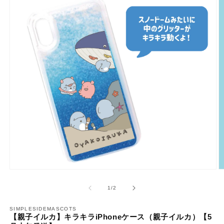
Medien
M
1
2
in
in
von
1
/
2
Modal
M
öffnen
ö
SIMPLESIDEMASCOTS
【親子イルカ】キラキラiPhoneケース（親子イルカ）【5