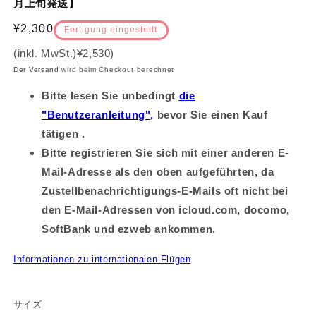
月上旬発送】
Normalpreis
¥2,300
Fertigung eingestellt
(inkl. MwSt.)
¥2,530
)
Der Versand
wird beim Checkout berechnet
Bitte lesen Sie unbedingt
die
"Benutzeranleitung",
bevor Sie einen Kauf
tätigen .
Bitte registrieren Sie sich mit einer anderen E-
Mail-Adresse als den oben aufgeführten, da
Zustellbenachrichtigungs-E-Mails oft nicht bei
den E-Mail-Adressen von icloud.com, docomo,
SoftBank und ezweb ankommen.
Informationen zu internationalen Flügen
サイズ