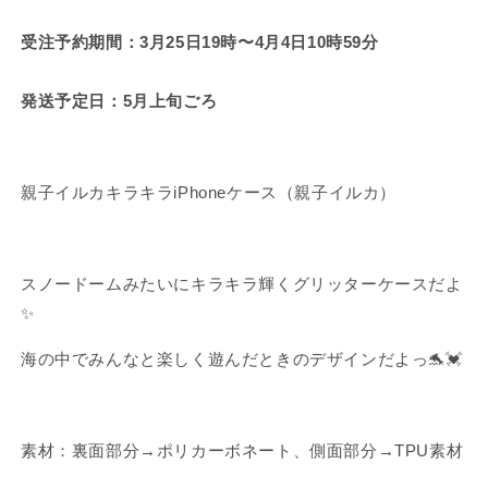
受注予約期間：3月25日19時〜4月4日10時59分
発送予定日：5月上旬ごろ
親子イルカキラキラiPhoneケース（親子イルカ）
スノードームみたいにキラキラ輝くグリッターケースだよ
✨
海の中でみんなと楽しく遊んだときのデザインだよっ🐬💓
素材：
裏面部分→ポリカーボネート、側面部分→TPU素材