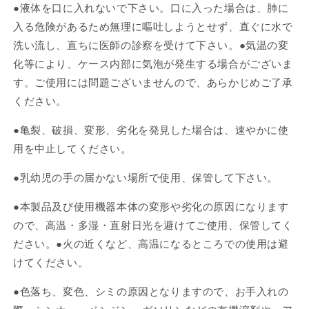
●液体を口に入れないで下さい。口に入った場合は、肺に
入る危険があるため無理に嘔吐しようとせず、直ぐに水で
洗い流し、直ちに医師の診察を受けて下さい。●気温の変
化等により、ケース内部に気泡が発生する場合がございま
す。ご使用には問題ございませんので、あらかじめご了承
ください。
●亀裂、破損、変形、劣化を発見した場合は、速やかに使
用を中止してください。
●乳幼児の手の届かない場所で使用、保管して下さい。
●本製品及び使用機器本体の変形や劣化の原因になります
ので、高温・多湿・直射日光を避けてご使用、保管してく
ださい。●火の近くなど、高温になるところでの使用は避
けてください。
●色落ち、変色、シミの原因となりますので、お手入れの