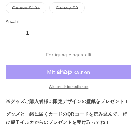
oder
oder
nicht
nicht
Variante
Variante
Galaxy S10+
Galaxy S9
verfügbar
verfügbar
ausverkauft
ausverkauft
oder
oder
nicht
nicht
Anzahl
verfügbar
verfügbar
Funkelnde
Glitzernde
iPhone-
iPhone-
Hülle
Hülle
mit
mit
Fertigung eingestellt
Delfinmutter
Delfinmotiv
und
(Versand
-
Anfang
baby
Mai)
(Versand
Weitere Informationen
Anfang
Mai)
※グッズご購入者様に限定デザインの壁紙をプレゼント！
グッズと一緒に届くカードのQRコードを読み込んで、ぜ
ひ親子イルカからのプレゼントを受け取ってね！