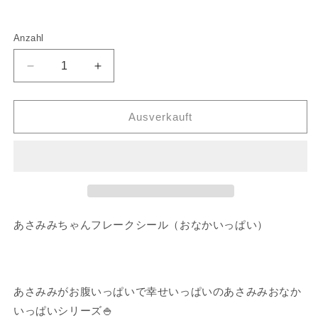
Anzahl
Verringere
Erhöhen
die
Sie
Menge
die
für
Menge
Ausverkauft
für
【Asamimi-
【Asamimi-
chan】
chan】
Flake
Sticker
Flake
(Full
Sticker
Belly)
(Full
Belly)
あさみみちゃんフレークシール（おなかいっぱい）
あさみみがお腹いっぱいで幸せいっぱいのあさみみおなか
いっぱいシリーズ🍚