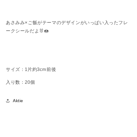
あさみみ×ご飯がテーマのデザインがいっぱい入ったフレ
ークシールだよ🐰🍩
サイズ：1片約3cm前後
入り数：20個
Aktie