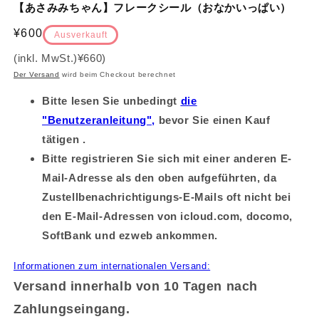
【あさみみちゃん】フレークシール（おなかいっぱい）
Normalpreis
¥600
Ausverkauft
(inkl. MwSt.)
¥660
)
Der Versand
wird beim Checkout berechnet
Bitte lesen Sie unbedingt
die
"Benutzeranleitung",
bevor Sie einen Kauf
tätigen .
Bitte registrieren Sie sich mit einer anderen E-
Mail-Adresse als den oben aufgeführten, da
Zustellbenachrichtigungs-E-Mails oft nicht bei
den E-Mail-Adressen von icloud.com, docomo,
SoftBank und ezweb ankommen.
Informationen zum internationalen Versand:
Versand innerhalb von 10 Tagen nach
Zahlungseingang.