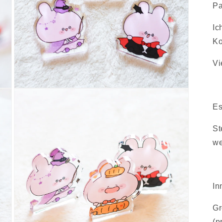
Pa
Ic
Ko
Vi
Medien
5
in
Es
Modal
öffnen
St
we
In
Gr
(p