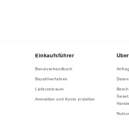
8
in
Modal
öffnen
Einkaufsführer
Über
Benutzerhandbuch
Anfra
Bezahlverfahren
Datens
Lieferzeitraum
Besch
Geset
Anmelden und Konto erstellen
Hande
Nutzu