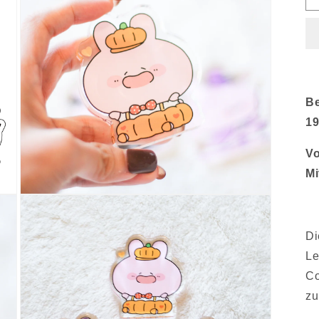
Be
19
Vo
Mi
Medien
3
in
Modal
Di
öffnen
Le
Co
zu