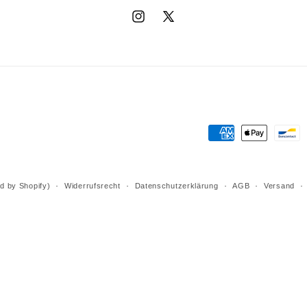
Instagram
X
(Twitter)
Zahlungsmethode
d by Shopify)
Widerrufsrecht
Datenschutzerklärung
AGB
Versand