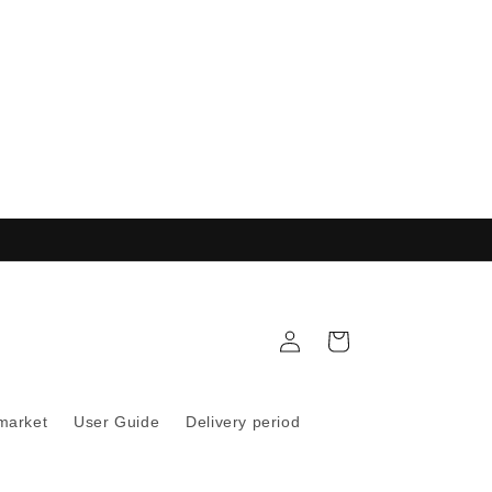
Anmelden
Warenkorb
 market
User Guide
Delivery period