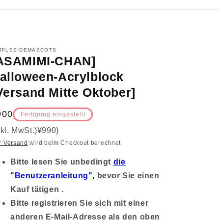
MPLESIDEMASCOTS
ASAMIMI-CHAN]
alloween-Acrylblock
Versand Mitte Oktober]
ormalpreis
900
Fertigung eingestellt
nkl. MwSt.)
¥990
)
r Versand
wird beim Checkout berechnet
Bitte lesen Sie unbedingt
die
"Benutzeranleitung",
bevor Sie einen
Kauf tätigen .
Bitte registrieren Sie sich mit einer
anderen E-Mail-Adresse als den oben