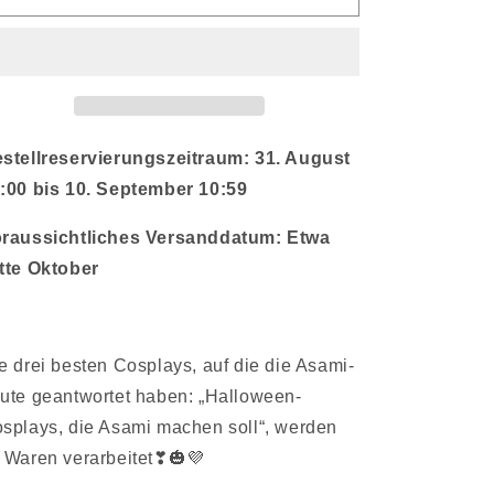
[ASAMIMI-
[ASAMIMI-
CHAN]
CHAN]
Halloween-
Halloween-
Acrylblock
Acrylblock
[Versand
[Versand
Mitte
Mitte
Oktober]
Oktober]
stellreservierungszeitraum: 31. August
:00 bis 10. September 10:59
raussichtliches Versanddatum: Etwa
tte Oktober
e drei besten Cosplays, auf die die Asami-
ute geantwortet haben: „Halloween-
splays, die Asami machen soll“, werden
 Waren verarbeitet❣🎃💜