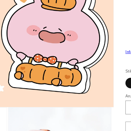
In
Sti
An