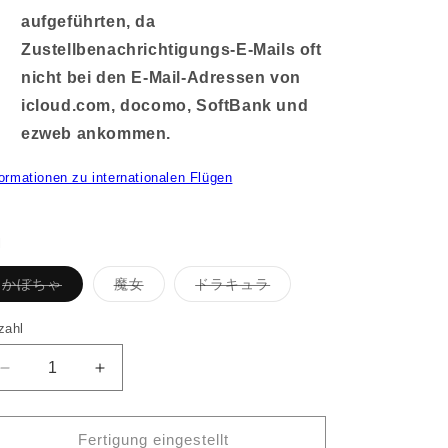
aufgeführten, da
Zustellbenachrichtigungs-E-Mails oft
nicht bei den E-Mail-Adressen von
icloud.com, docomo, SoftBank und
ezweb ankommen.
formationen zu internationalen Flügen
l
Variante
Variante
Variante
かぼちゃ
魔女
ドラキュラ
ausverkauft
ausverkauft
ausverkauft
oder
oder
oder
nicht
nicht
nicht
zahl
verfügbar
verfügbar
verfügbar
Verringere
Erhöhe
die
die
Menge
Menge
für
für
Fertigung eingestellt