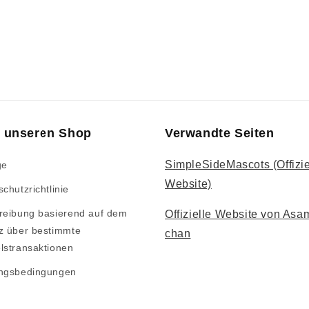
 unseren Shop
Verwandte Seiten
SimpleSideMascots (Offizie
ge
Website)
chutzrichtlinie
reibung basierend auf dem
Offizielle Website von Asa
z über bestimmte
chan
lstransaktionen
ngsbedingungen