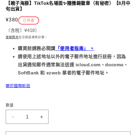
示
【親子海豚】TikTok名場面✨隨機錫徽章（有秘密）【8月中
方
旬出貨】
案
1
2
定
¥380
已停產
價
（含稅）
¥418
）
運輸費用
在交易結束時計算
。
購買前請務必
閱讀
「使用者指南」 。
請使用上述地址以外的電子郵件地址進行註冊，因為
出貨通知郵件通常無法送達 icloud.com、docomo、
SoftBank 和 ezweb 業者的電子郵件地址。
關於國際航班
數量
【海
【海
豬
豬