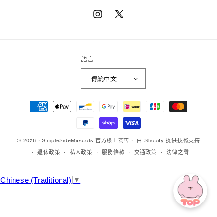
Instagram
X（推
特）
語言
傳統中文
章
程
方
法
© 2026，
SimpleSideMascots 官方線上商店，
由 Shopify 提供技術支持
退休政策
私人政策
服務條款
交通政策
法律之聲
Chinese (Traditional)
▼