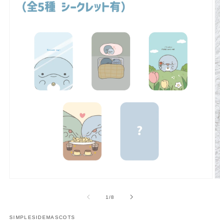
多
媒
/
1
/
8
體
展
SIMPLESIDEMASCOTS