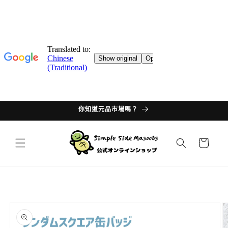
跳轉至
目錄
你知道元品市場嗎？
購
物
車
過多的
產品訊
息