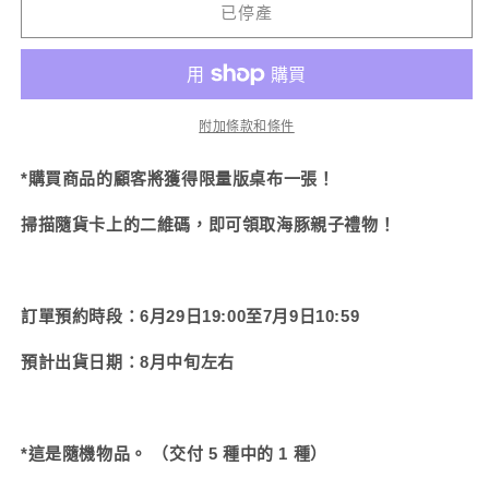
父
父
已停產
母
母
與
與
寶
寶
寶】
寶】
附加條款和條件
TikTok
TikTok
熱
熱
*購買商品的顧客將獲得限量版桌布一張！
門
門
掃描隨貨卡上的二維碼，即可領取海豚親子禮物！
場
場
景
景
✨
✨
龍
龍
訂單預約時段：6月29日19:00至7月9日10:59
機
機
預計出貨日期：8月中旬左右
錫
錫
徽
徽
章
章
（秘
（秘
*這是隨機物品。 （交付 5 種中的 1 種）
密）
密）