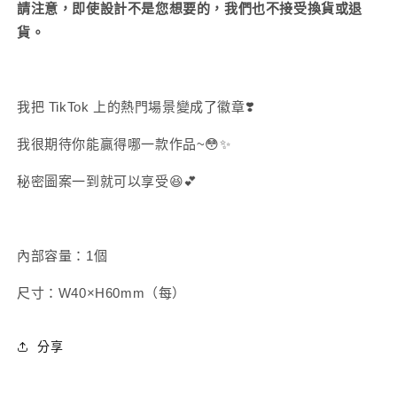
請注意，即使設計不是您想要的，我們也不接受換貨或退
【8
【8
貨。
月
月
中
中
旬
旬
出
出
我把 TikTok 上的熱門場景變成了徽章❣️
貨】
貨】
我很期待你能贏得哪一款作品~😳✨
數
數
量
量
秘密圖案一到就可以享受😆💕
減
增
少
加
內部容量：1個
尺寸：
W40×H60mm（每
）
分享