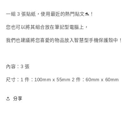
量
增
減
加
一組 3 張貼紙，使用最近的熱門貼文🐬！
少
您也可以將其組合放在筆記型電腦上，
我們也建議將您喜愛的物品放入智慧型手機保護殼中！
內容：3 張
尺寸：1 件：100mm x 55mm
2 件：60mm x 60mm
分享