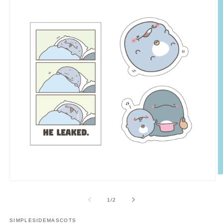
多
媒
/
1
/
2
體
展
SIMPLESIDEMASCOTS