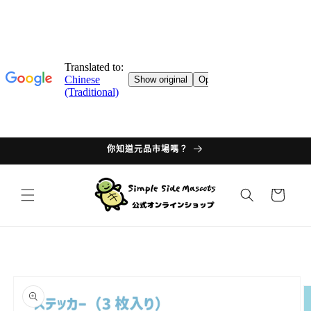
跳轉至
目錄
你知道元品市場嗎？
購
物
車
產品資
訊過多