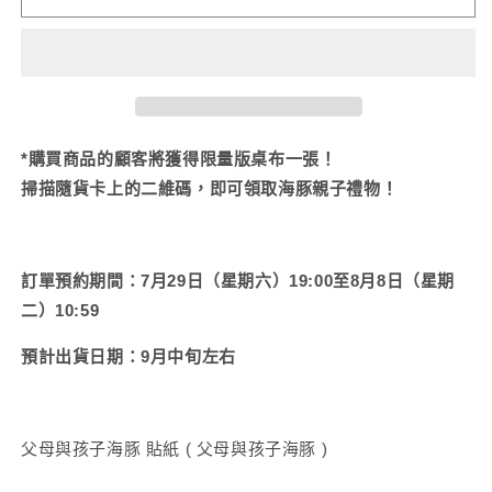
母
母
與
與
小
小
海
海
豬】
豬】
海
海
*購買商品的顧客將獲得限量版桌布一張！
報
報
掃描隨貨卡上的二維碼，即可領取海豚親子禮物！
（3
（3
貼
張）
紙）
【9
訂單預約期間：
7月29日（星期六）19:00至8月8日（星期
【9
月
二）10:59
月
中
中
旬
預計出貨日期：9月中旬左右
旬
出
出
貨】
貨】
數
父母與孩子海豚
貼紙
(
父母與孩子海豚
)
數
量