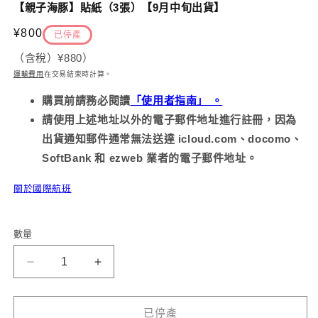
示
【親子海豚】貼紙（3張）【9月中旬出貨】
方
案
2
定
¥800
已停產
1
價
（含稅）
¥880
）
運輸費用
在交易結束時計算
。
購買前請務必
閱讀
「使用者指南」 。
請使用上述地址以外的電子郵件地址進行註冊，因為
出貨通知郵件通常無法送達 icloud.com、docomo、
SoftBank 和 ezweb 業者的電子郵件地址。
關於國際航班
數量
【海
【海
豬
豬
父
父
已停產