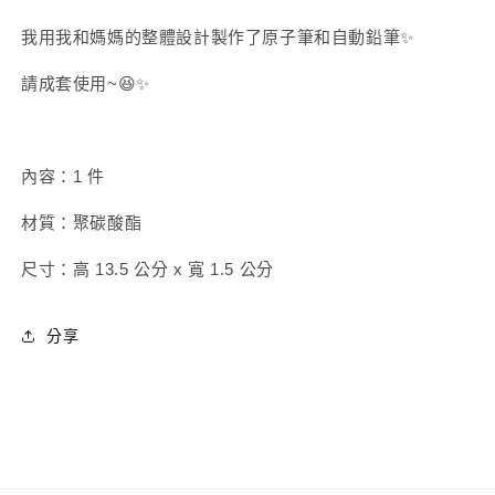
數
數
我用我和媽媽的整體設計製作了原子筆和自動鉛筆✨
量
量
減
增
請成套使用~😆✨
少
加
內容：1 件
材質：聚碳酸酯
尺寸：高 13.5 公分 x 寬 1.5 公分
分享