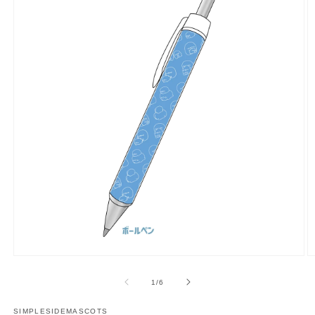
多
媒
/
1
/
6
體
展
SIMPLESIDEMASCOTS