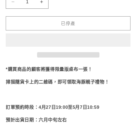
無
無
【親
【親
法
法
供
供
子
子
貨
貨
海
海
已停產
豬】
豬】
原
原
子
子
筆/
筆/
自
自
動
動
*購買商品的顧客將獲得限量版桌布一張！
鉛
鉛
掃描隨貨卡上的二維碼，即可領取海豚親子禮物！
筆
筆
【六
【六
月
月
訂單預約時段：4月27日19:00至5月7日10:59
中
中
旬
旬
預計出貨日期：六月中旬左右
出
出
貨】
貨】