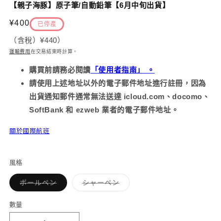
示
【親子海豚】原子筆/自動鉛筆【6月中旬出貨】
方
案
定
¥400
已停產
2
1
價
（含稅）
¥440
）
運輸費用
在交易結束時計算
。
購買前請務必
閱讀
「使用者指南」 。
請使用上述地址以外的電子郵件地址進行註冊，因為
出貨通知郵件通常無法送達 icloud.com、docomo、
SoftBank 和 ezweb 業者的電子郵件地址。
關於國際航班
風格
子
子
ボールペン
シャーペン
類
類
已
已
售
售
數量
罄
罄
或
或