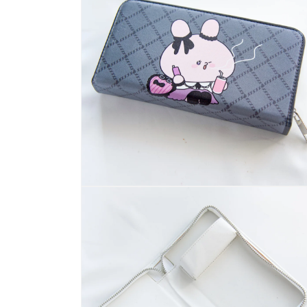
示
方
案
1
多
媒
體
系
統
方
案
2