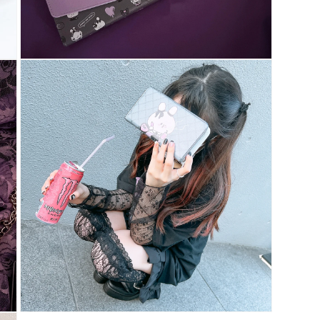
具
有
多
功
能
視
孔
的
多
媒
體
系
統
設
計
7
多