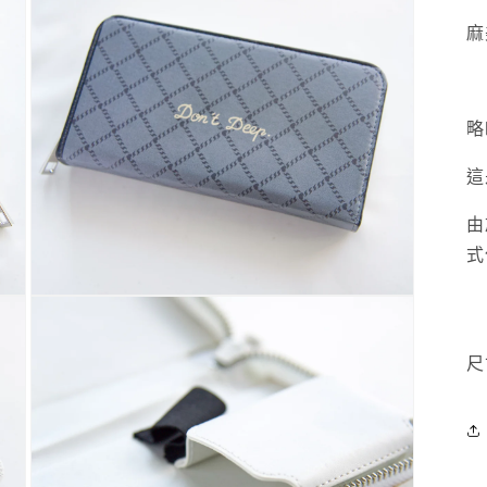
麻
略
這
由
式
多
媒
體
尺
系
統
方
案
3