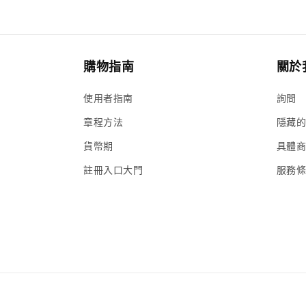
案
10
購物指南
關於
使用者指南
詢問
章程方法
隱藏
貨幣期
具體
註冊入口大門
服務