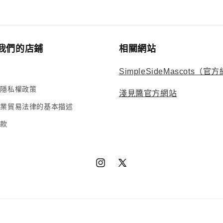
我們的店鋪
相關網站
SimpleSideMascots（官
的隱私權政策
淺見醬官方網站
商業貿易法律的基本描述
條款
Instagram
X（推
特）