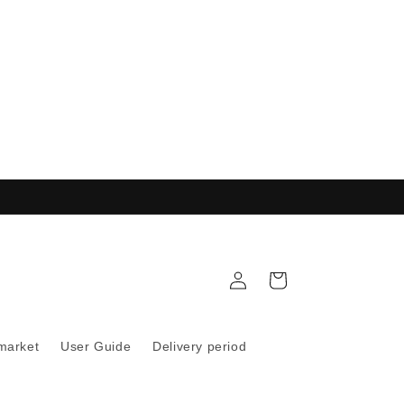
購
註
物
冊
車
 market
User Guide
Delivery period