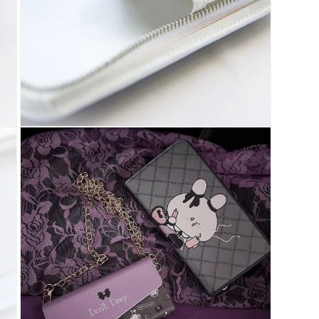
多
媒
體
展
示
方
案
5