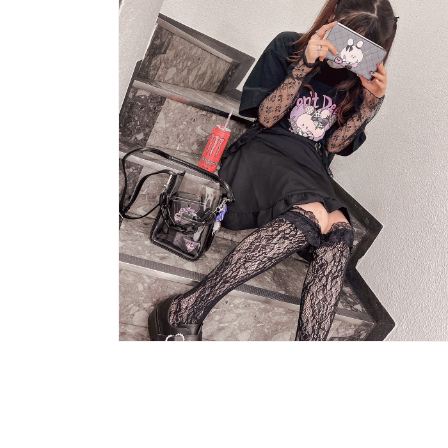
媒
體
系
統
設
計，
內
部
設
有
多
個
觀
察
孔，
共
8
個。
多
媒
體
展
示
方