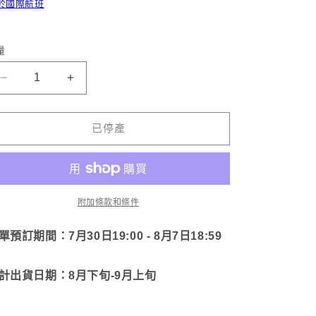
於國際航班
量
[Asami
[水
Mizu]
木
IQOS
真
已停產
包
美]
裝
IQOS
袋
包
[按
裝
附加條款和條件
需
袋
客
[按
單預訂期間：7月30日19:00 - 8月7日18:59
製]
需
數
客
計出貨日期：8月下旬-9月上旬
量
製]
減
數
少