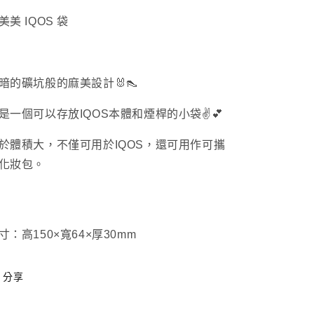
量
美美 IQOS 袋
增
加
暗的礦坑般的麻美設計🐰👠
是一個可以存放IQOS本體和煙桿的小袋✌️💕
於體積大，不僅可用於IQOS，還可用作可攜
化妝包。
寸：
高150×寬64×厚30mm
分享