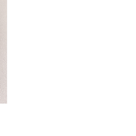
媒
體
展
示
方
案
9