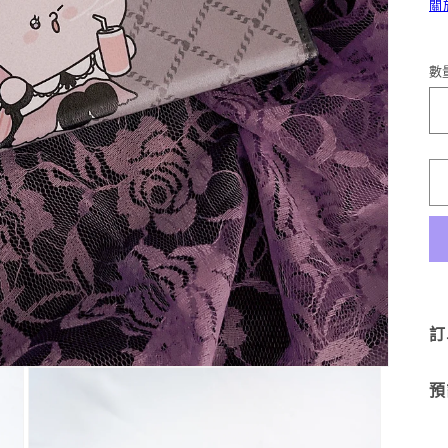
關
數
訂
預