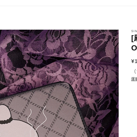
SI
[
O
¥
（
運