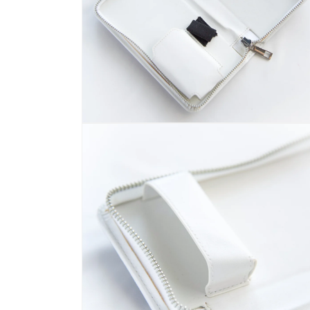
多
媒
體
展
示
方
案
4