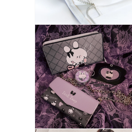
多
媒
體
展
示
方
案
6
多