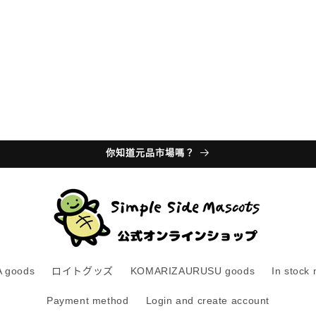
你知道元品市場嗎？
 goods
ロイトグッズ
KOMARIZAURUSU goods
In stock
Payment method
Login and create account