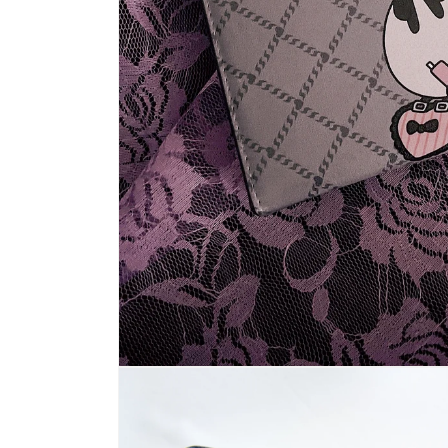
多
媒
體
展