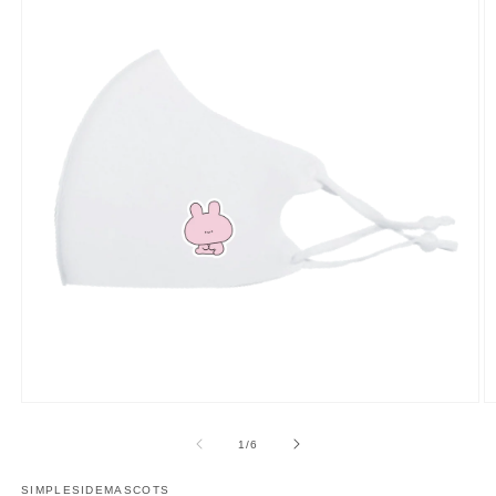
多
媒
/
1
/
6
體
展
SIMPLESIDEMASCOTS