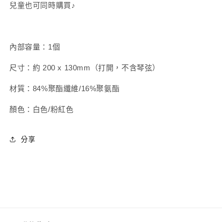
基
兒童也可同時購買♪
4
礎
月）
版
數
2024
量
內部容量：1個
年
增
4
尺寸：約 200 x 130mm（打開，不含琴弦）
加
月）
數
材質：84%聚酯纖維/16%聚氨酯
量
顏色：白色/粉紅色
減
少
分享