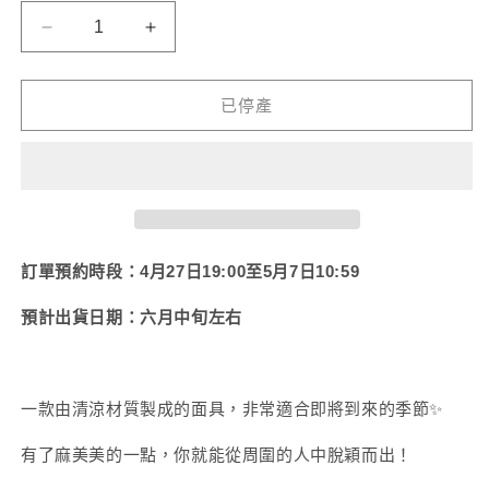
或
或
無
無
【淺
【淺
法
法
供
供
見
見
貨
貨
醬】
醬】
已停產
菜
菜
單
單
【預
【預
計
計
六
六
月
月
訂單預約時段：4月27日19:00至5月7日10:59
中
中
預計出貨日期：六月中旬左右
旬
旬
出
出
貨】
貨】
一款由清涼材質製成的面具，非常適合即將到來的季節✨
（淺
（ASAMIMI
BASIC
見
有了麻美美的一點，你就能從周圍的人中脫穎而出！
2024
醬
年