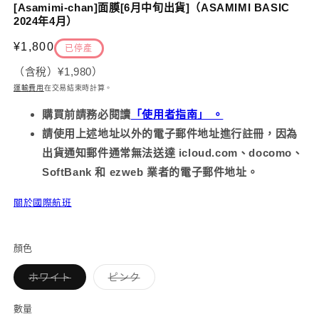
示
[Asamimi-chan]面膜[6月中旬出貨]（ASAMIMI BASIC
方
2024年4月）
案
2
1
定
¥1,800
已停產
價
（含稅）
¥1,980
）
運輸費用
在交易結束時計算
。
購買前請務必
閱讀
「使用者指南」 。
請使用上述地址以外的電子郵件地址進行註冊，因為
出貨通知郵件通常無法送達 icloud.com、docomo、
SoftBank 和 ezweb 業者的電子郵件地址。
關於國際航班
顏色
子
子
ホワイト
ピンク
類
類
已
已
售
售
數量
罄
罄