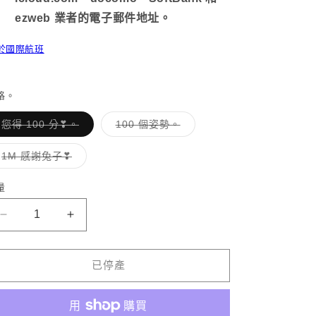
ezweb 業者的電子郵件地址。
於國際航班
格。
子
子
您得 100 分❣。
100 個姿勢。
類
類
已
已
售
售
子
1M 感謝兔子❣
罄
罄
類
或
或
已
無
無
售
量
法
法
罄
供
供
或
貨
貨
無
[ASAMIMI-
【ASAMIMI-
法
CHAN]
供
CHAN】
貨
100
100
已停產
萬
萬
粉
粉
絲
絲