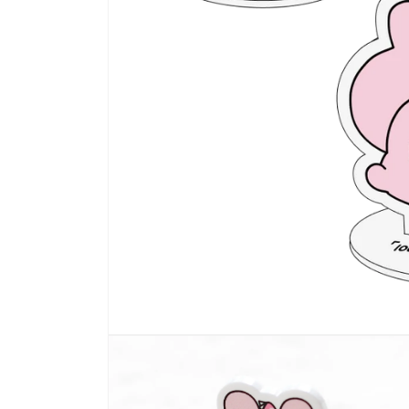
多
媒
體
展