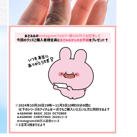
具
有
多
功
能
視
孔
的
多
媒
體
系
統
設
計
7
多