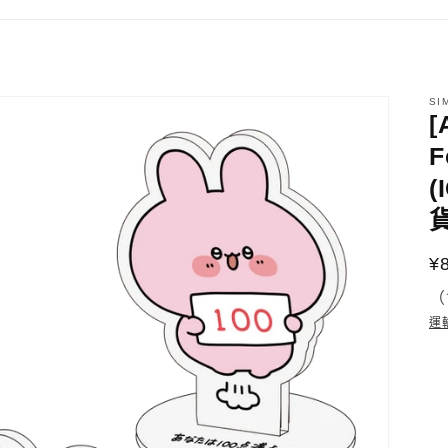
SI
[
F
貨
¥
（
運