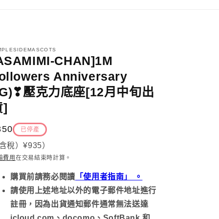
MPLESIDEMASCOTS
ASAMIMI-CHAN]1M
ollowers Anniversary
(IG)❣壓克力底座[12月中旬出
]
定
850
已停產
價
含稅）
¥935
）
輸費用
在交易結束時計算
。
購買前請務必
閱讀
「使用者指南」 。
請使用上述地址以外的電子郵件地址進行
註冊，因為出貨通知郵件通常無法送達
icloud.com、docomo、SoftBank 和