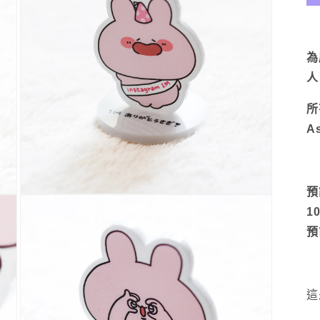
為
人
所
A
預
多
10
媒
體
預
展
示
方
案
3
這