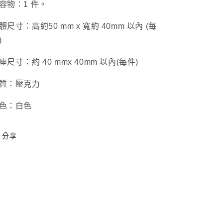
容物：1 件。
少
量
增
體尺寸：高約
50 mm x 寬約 40
mm 以內 (每
加
)
座尺寸：約 40 mm
x 40
mm 以內(每件)
質：壓克力
色：白色
分享