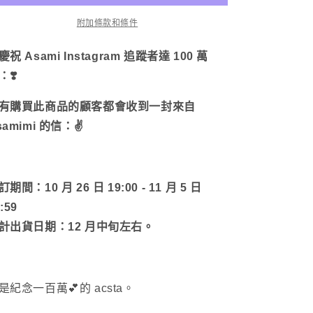
紀
紀
附加條款和條件
念
念
日
日
慶祝 Asami Instagram 追蹤者達 100 萬
(IG)
（IG）❣
❣
：❣️
終
壓
極
有購買此商品的顧客都會收到一封來自
加
力
samimi 的信：✌️
力
量
Base
[12
基
月
地
訂期間：10 月 26 日 19:00 - 11 月 5 日
中
【12
:59
旬
月
計出貨日期：12 月中旬左右。
發
中
貨]
旬
數
出
量
貨】
是紀念一百萬💕的 acsta。
減
數