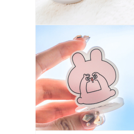
多
媒
體
展
示
方
案
6
多