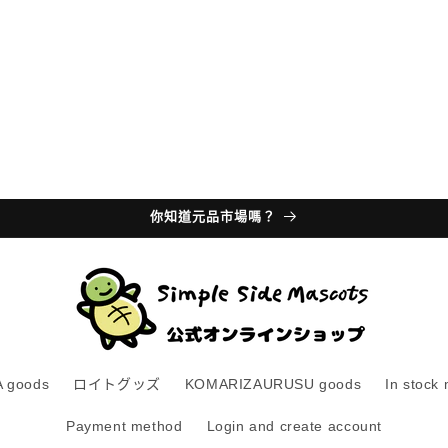
你知道元品市場嗎？
 goods
ロイトグッズ
KOMARIZAURUSU goods
In stock
Payment method
Login and create account