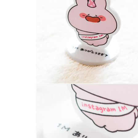
示
方
案
1
多
媒
體
系
統
方
案
2