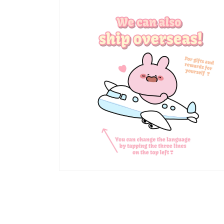
媒
體
系
統
設
計，
內
部
設
有
多
個
觀
察
孔，
共
8
個。
多
媒
體
展
示
方