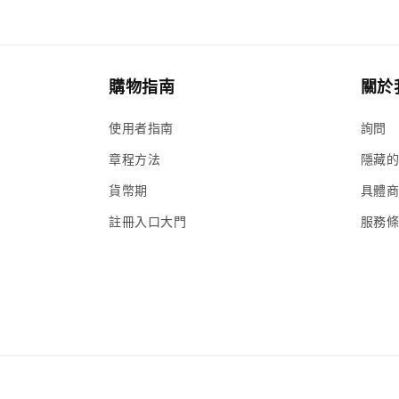
案
10
購物指南
關於
使用者指南
詢問
章程方法
隱藏
貨幣期
具體
註冊入口大門
服務