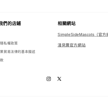
我們的店鋪
相關網站
SimpleSideMascots（官
的隱私權政策
淺見醬官方網站
商業貿易法律的基本描述
條款
Instagram
X（推
特）