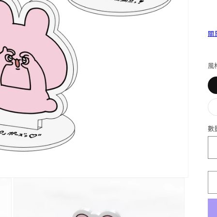
關
風
數