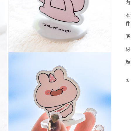
內
本
件
底
材
多
媒
顏
體
展
示
方
案
5