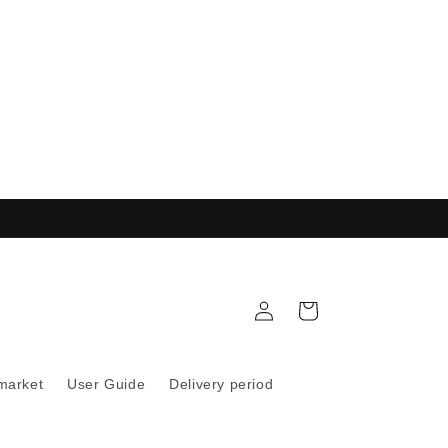
購
註
物
冊
車
 market
User Guide
Delivery period