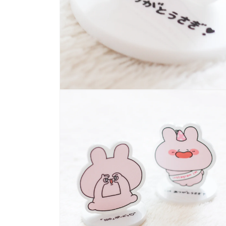
多
媒
體
展
示
方
案
4