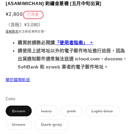
示
[ASAMIMICHAN] 刺繡金蔥襪 [五月中旬出貨]
方
案
定
¥2,800
已停產
1
2
價
（含稅）
¥3,080
）
運輸費用
在交易結束時計算
。
購買前請務必
閱讀
「使用者指南」 。
請使用上述地址以外的電子郵件地址進行註冊，因為
出貨通知郵件通常無法送達 icloud.com、docomo、
SoftBank 和 ezweb 業者的電子郵件地址。
關於國際航班
Color
子
子
子
子
Brown
Ivory
pink
Light blue
類
類
類
類
已
已
已
已
售
售
售
售
子
子
Green
Dark gray
罄
罄
罄
罄
類
類
或
或
或
或
已
已