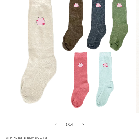
多
媒
/
1
/
14
體
展
SIMPLESIDEMASCOTS