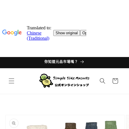
跳轉至
目錄
你知道元品市場嗎？
購
物
車
產品資
訊過多