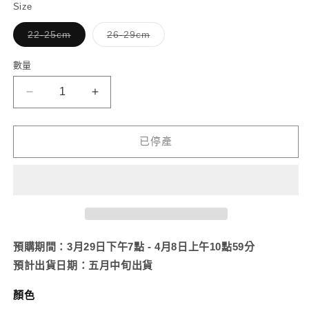
無
無
無
無
售
售
Size
法
法
法
法
罄
罄
供
供
供
供
或
或
貨
貨
貨
貨
子
子
22-25cm
26-29cm
無
無
類
類
法
法
已
已
供
供
售
售
貨
貨
數量
罄
罄
或
或
無
無
【ASAMIMICHAN】
【ASAMIMICHAN】
法
法
供
供
金
金
貨
貨
線
線
已停產
刺
刺
繡
繡
地
地
毯
毯
【5
【5
月
月
預購期間：3月29日下午7點 - 4月8日上午10點59分
中
中
預計出貨日期：五月中旬出貨
旬
旬
顏色
出
出