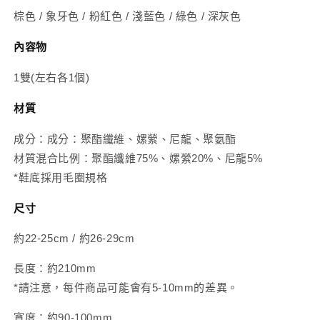
貨】
貨】
棕色 / 象牙色 / 粉紅色 / 淺藍色 / 綠色 / 深灰色
數
數
量
量
內容物
減
增
1雙(左右各1個)
少
加
材質
成分：成分：聚酯纖維、嫘縈、尼龍、聚氨酯
材質混合比例：聚酯纖維75%、嫘縈20%、尼龍5%
*鞋底採用毛圈規格
尺寸
約22-25cm / 約26-29cm
長度：約210mm
*請注意，每件商品可能會有5-10mm的差異。
寬度：約90-100mm