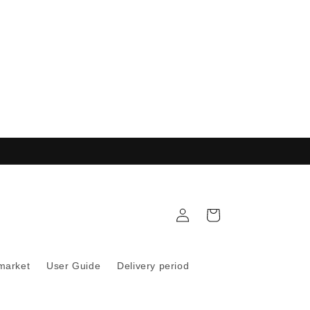
購
註
物
冊
車
 market
User Guide
Delivery period