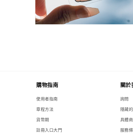
多
媒
體
展
示
方
案
6
購物指南
關於
使用者指南
詢問
章程方法
隱藏
貨幣期
具體
註冊入口大門
服務