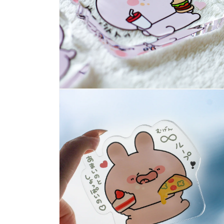
多
媒
體
展
示
方
案
4