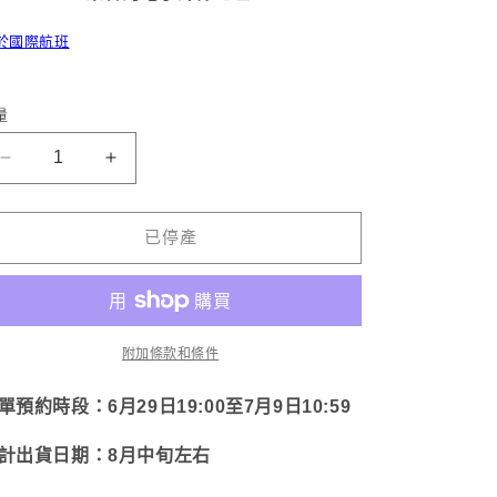
於國際航班
量
【淺
【三
見
好
美
麻
已停產
雪】
美】
全
全
身
套
型
飽
附加條款和條件
食
滿
物
型
單預約時段：6月29日19:00至7月9日10:59
機
食
計出貨日期：8月中旬左右
械
物
全
料