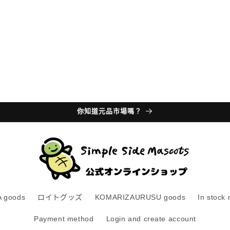
你知道元品市場嗎？
 goods
ロイトグッズ
KOMARIZAURUSU goods
In stock
Payment method
Login and create account