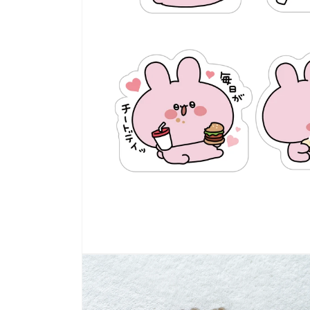
多
媒
體
展