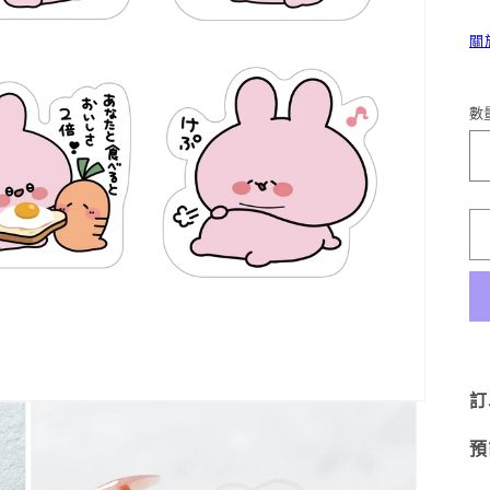
關
數
訂
預