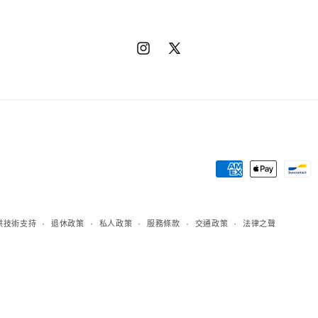
Instagram
X（推
特）
章
程
方
 提供技術支持
退休政策
私人政策
服務條款
交通政策
法律之聲
法