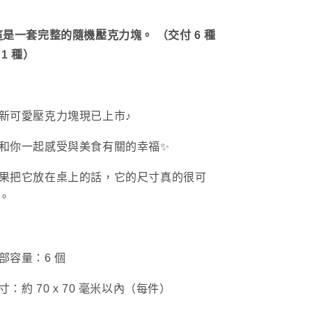
集
理
（共
機
這是一套完整的隨機壓克力塊。 （交付 6 種
6
（共
 1 種）
款）
6
（佐
款）
伯
（飽
新可愛壓克力塊現已上市♪
系
滿
列
型
和你一起感受與美食有關的幸福✨
第
系
2
列
果把它放在桌上的話，它的尺寸真的很可
卷）
第
。
【8
2
月
卷）
中
【8
部容量：6 個
旬
月
出
中
寸：約 70 x 70 毫米以內（每件）
貨】
旬