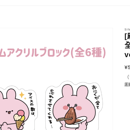
SI
v
¥
（
運