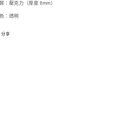
數
出
質：壓克力（厚度 8mm）
量
貨】
色：透明
減
數
少
量
增
分享
加