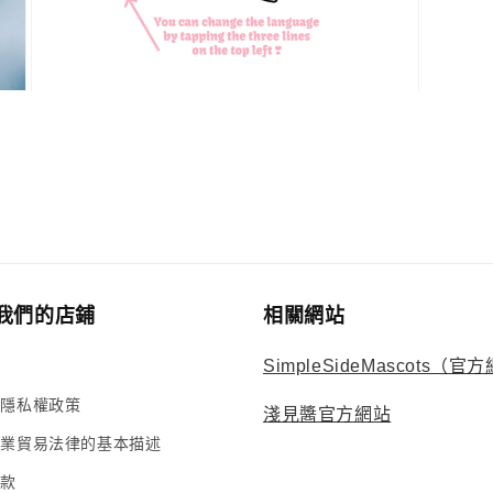
具
有
多
功
能
視
孔
的
多
媒
體
我們的店鋪
相關網站
系
統
SimpleSideMascots（官
設
計
的隱私權政策
7
淺見醬官方網站
商業貿易法律的基本描述
條款