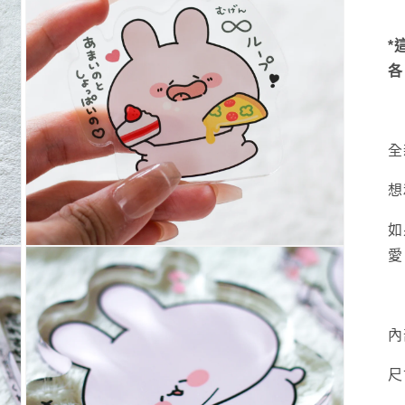
*
各
全
想
如
多
愛
媒
體
系
統
內
方
案
3
尺