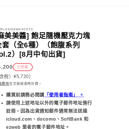
MPLESIDEMASCOTS
[麻美美醬] 飽足隨機壓克力塊
全套（全6種）（飽腹系列
ol.2）[8月中旬出貨]
定
5,200
已停產
價
含稅）
¥5,720
）
輸費用
在交易結束時計算
。
購買前請務必
閱讀
「使用者指南」 。
請使用上述地址以外的電子郵件地址進行
註冊，因為出貨通知郵件通常無法送達
icloud.com、docomo、SoftBank 和
ezweb 業者的電子郵件地址。