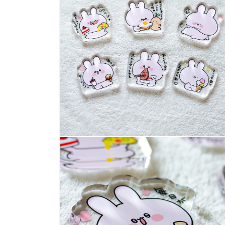
示
方
案
1
多
媒
體
系
統
方
案
2