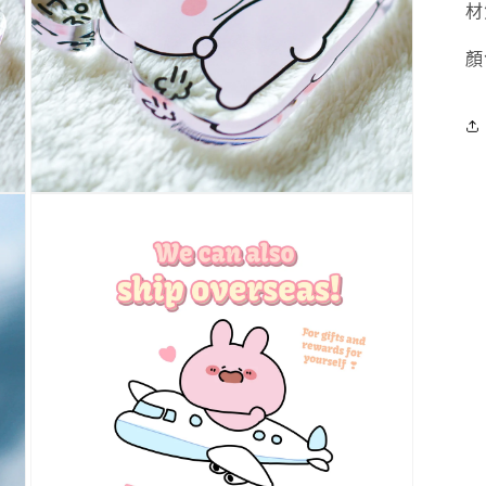
材
顏
多
媒
體
展
示
方
案
5