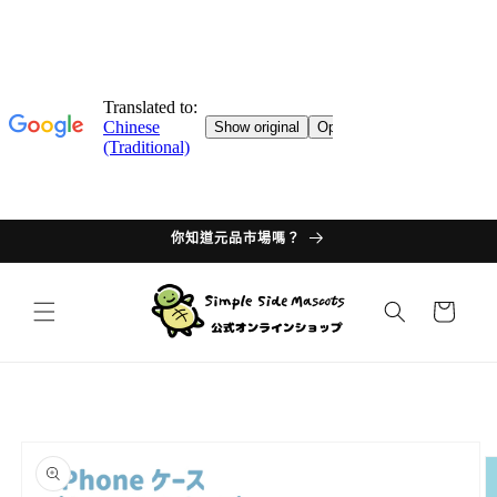
跳轉至
目錄
你知道元品市場嗎？
購
物
車
產品資
訊過多