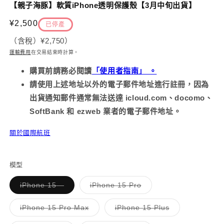
示
【親子海豚】軟質iPhone透明保護殼【3月中旬出貨】
方
案
2
定
¥2,500
已停產
1
價
（含稅）
¥2,750
）
運輸費用
在交易結束時計算
。
購買前請務必
閱讀
「使用者指南」 。
請使用上述地址以外的電子郵件地址進行註冊，因為
出貨通知郵件通常無法送達 icloud.com、docomo、
SoftBank 和 ezweb 業者的電子郵件地址。
關於國際航班
模型
子
子
iPhone 15
iPhone 15 Pro
類
類
已
已
售
售
子
子
iPhone 15 Pro Max
iPhone 15 Plus
罄
罄
類
類
或
或
已
已