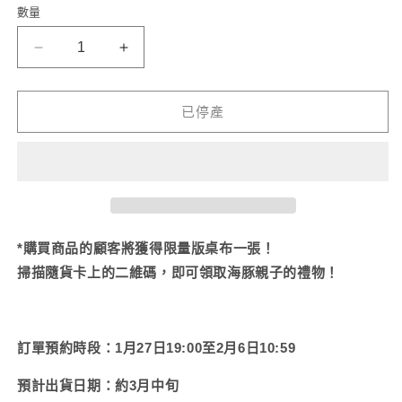
貨
貨
貨
無
無
售
售
數量
法
法
罄
罄
供
供
或
或
貨
貨
無
無
【海
【海
法
法
供
供
豬
豬
貨
貨
父
父
已停產
母
母
與
與
寶
寶
寶】
寶】
iPhone
iPhone
透
透
*購買商品的顧客將獲得限量版桌布一張！
明
明
掃描隨貨卡上的二維碼，即可領取
海豚親子的禮物！
軟
軟
殼
殼
保
保
訂單預約時段：1月27日19:00至2月6日10:59
護
護
套
套
預計出貨日期：約3月中旬