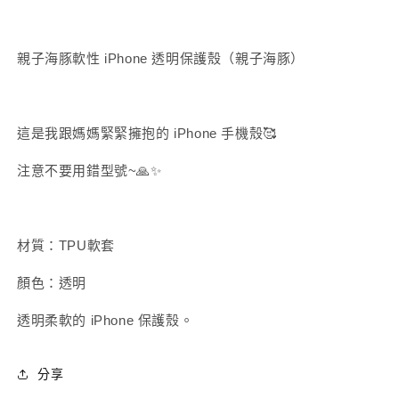
【三
【3
月
月
中
中
親子海豚軟性 iPhone 透明保護殼（親子海豚）
旬
旬
出
出
貨】
貨】
這是我跟媽媽緊緊擁抱的 iPhone 手機殼🥰
數
數
量
量
注意不要用錯型號~🙏✨
有
已
限
增
加
材質：TPU軟套
顏色：透明
透明柔軟的 iPhone 保護殼。
分享