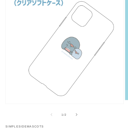
多
媒
/
1
/
2
體
展
SIMPLESIDEMASCOTS