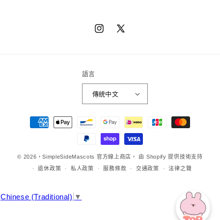
Instagram
X（推
特）
語言
傳統中文
章
程
方
法
© 2026，
SimpleSideMascots 官方線上商店，
由 Shopify 提供技術支持
退休政策
私人政策
服務條款
交通政策
法律之聲
Chinese (Traditional)
▼