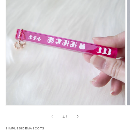
多
媒
/
1
/
4
體
展
SIMPLESIDEMASCOTS