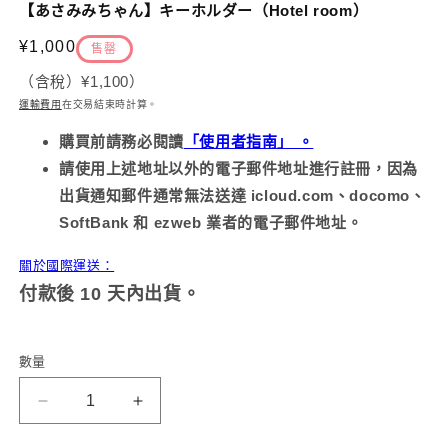
示
【あさみみちゃん】キーホルダー（Hotel room）
方
案
定
¥1,000
售罄
1
2
價
（含稅）
¥1,100
）
運輸費用
在交易結束時計算
。
購買前請務必
閱讀
「使用者指南」 。
請使用上述地址以外的電子郵件地址進行註冊，因為
出貨通知郵件通常無法送達 icloud.com、docomo、
SoftBank 和 ezweb 業者的電子郵件地址。
關於國際運送：
付款後 10 天內出貨。
數量
【淺
【淺
見
見