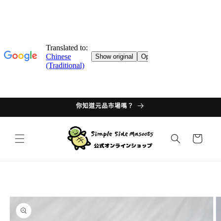
跳轉至
目錄
你知道元品市場嗎？
購
物
車
產品資
訊過多