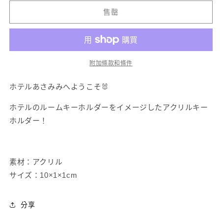
醬】
醬】
售罄
鑰
鑰
匙
匙
圈
圈
（飯
（飯
附加條款和條件
店
店
房
房
ホテルあさみみへようこそ🐰
間）-
間）
ホテルのルームキーホルダーをイメージしたアクリルキー
數
數
ホルダー！
量
量
減
增
少
加
素材：アクリル
サイズ：10×1×1cm
分享