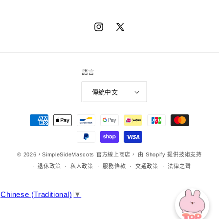
Instagram
X（推
特）
語言
傳統中文
章
程
方
法
© 2026，
SimpleSideMascots 官方線上商店，
由 Shopify 提供技術支持
退休政策
私人政策
服務條款
交通政策
法律之聲
Chinese (Traditional)
▼