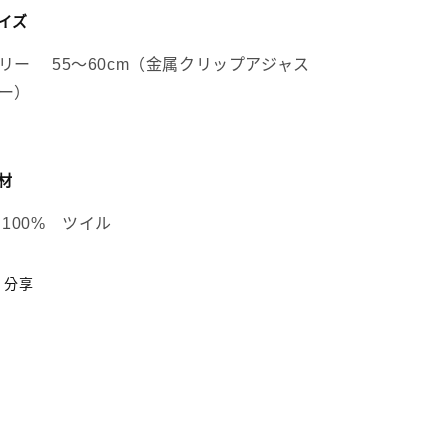
イズ
リー 55～60cm（金属クリップアジャス
ー）
材
 100% ツイル
分享