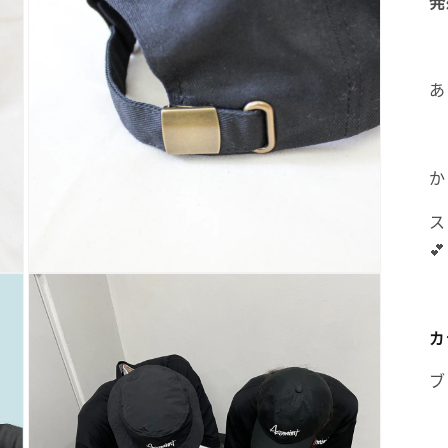
発
あ
か
ス
💕
多
媒
體
カ
系
統
方
ブ
案
3