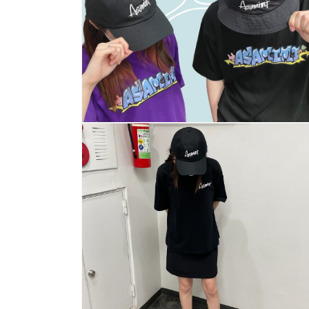
多
媒
體
展
示
方
案
4