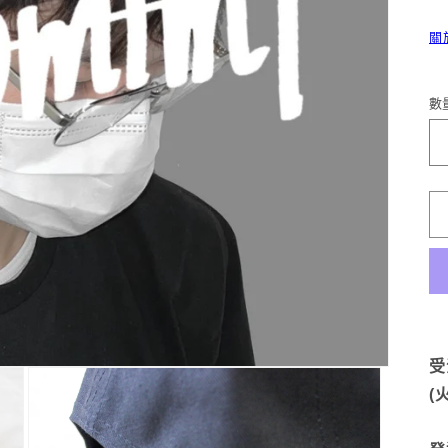
關
數
受
(