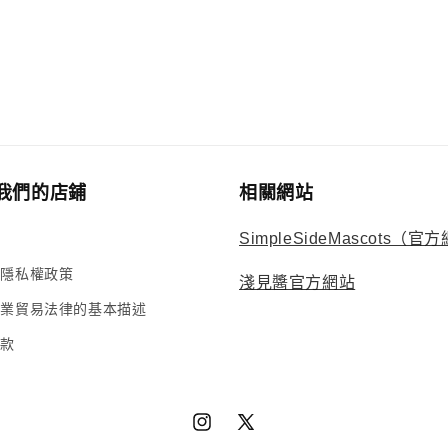
媒
體
展
示
方
案
9
我們的店鋪
相關網站
SimpleSideMascots（官
的隱私權政策
淺見醬官方網站
商業貿易法律的基本描述
條款
Instagram
X（推