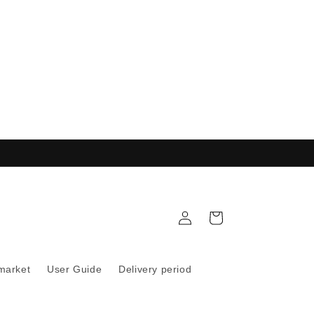
購
註
物
冊
車
 market
User Guide
Delivery period