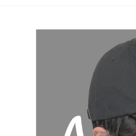
過多的
產品訊
息