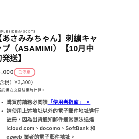
MPLESIDEMASCOTS
【あさみみちゃん】刺繍キャ
ップ（ASAMIMI）【10月中
旬発送】
定
3,000
已停產
價
含稅）
¥3,300
）
輸費用
在交易結束時計算
。
購買前請務必
閱讀
「使用者指南」 。
請使用上述地址以外的電子郵件地址進行
註冊，因為出貨通知郵件通常無法送達
icloud.com、docomo、SoftBank 和
ezweb 業者的電子郵件地址。