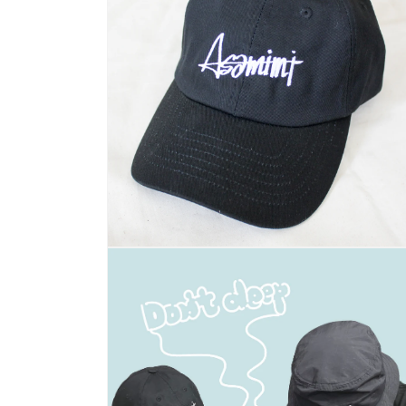
示
方
案
1
多
媒
體
系
統
方
案
2