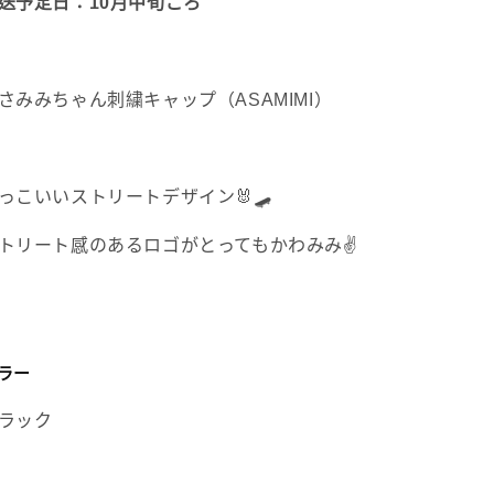
送予定日：10月中旬ごろ
限
貨】
量
數
發
量
さみみちゃん刺繍キャップ（ASAMIMI）
售
增
加
っこいいストリートデザイン🐰🛹
トリート感のあるロゴがとってもかわみみ✌️
ラー
ラック