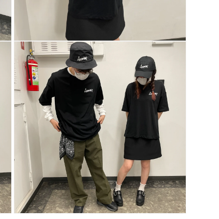
具
有
多
功
能
視
孔
的
多
媒
體
系
統
設
計
7
多