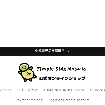
你知道元品市場嗎？
 goods
ロイトグッズ
KOMARIZAURUSU goods
In stock
Payment method
Login and create account