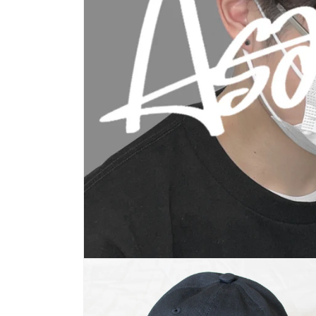
多
媒
體
展