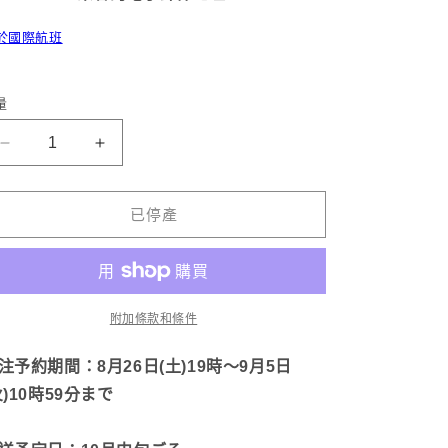
於國際航班
量
【Asamimi-
【淺
chan】
見
刺
醬】
已停產
繡
刺
帽
繡
（ASAMIMI）
帽
【10
（ASAMIMI）
附加條款和條件
月
【10
中
月
注予約期間：8月26日(土)19時〜9月5日
旬
中
火)10時59分まで
出
旬
貨】
出