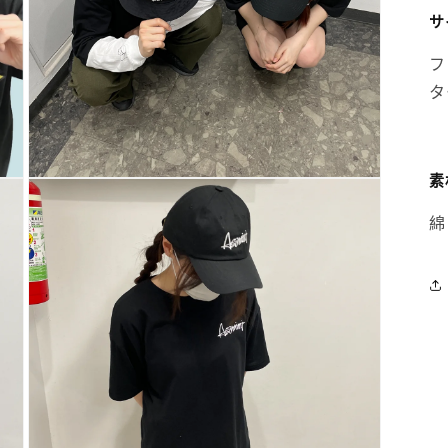
サ
フ
タ
素
多
媒
綿
體
系
統
方
案
5