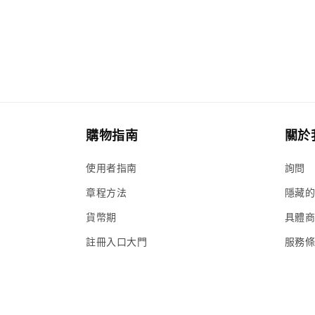
媒
體
系
統
設
計，
內
部
設
有
購物指南
關於
多
個
使用者指南
詢問
觀
察
章程方法
隱藏
孔，
共
貨幣期
具體
8
個。
註冊入口大門
服務