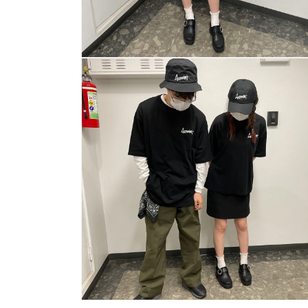
多
媒
體
展
示
方
案
6
多